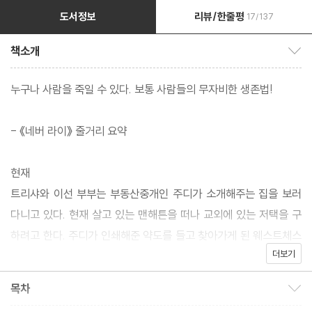
도서정보
리뷰/한줄평
17/137
책소개
책소개 보이기/감추기
누구나 사람을 죽일 수 있다. 보통 사람들의 무자비한 생존법!
- 《네버 라이》 줄거리 요약
현재
트리샤와 이선 부부는 부동산중개인 주디가 소개해주는 집을 보러
다니고 있다. 현재 살고 있는 맨해튼을 떠나 교외에 있는 저택을 구
하려고 한다. 주디가 인쇄해준 약도를 들고 찾아가게 된 웨스트체스
더보기
터의 저택은 원래 3년 전 실종된 정신과 의사 에이드리엔 헤일 박사
의 집이었다. 맨해튼을 떠날 때부터 조금씩 내리기 시작한 눈은 웨스
목차
목차 보이기/감추기
트체스터의 저택으로 들어서는 갈림길로 접어들 무렵 절정을 이룬