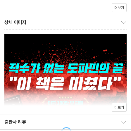
다. 이선이 운전하는 이륜구동 BMW로는 더 이상 운행하기 불가해
.
더보기
보일 만큼 폭설이 쏟아진다. 주변에 다른 집이나 모텔도 없어 트리샤
와 이선은 어쩔 수 없이 현재 아무도 살지 않는 헤일 박사의 저택에
상세 이미지
상세 이미지 보이기/감추기
서 하룻밤 머물기로 한다. 저택 가까이 다가가 보니 2층에 불이 켜져
있다. 아무도 살지 않는 집으로 알았는데 누군가 있다는 뜻이다.
저택으로 들어간 트리샤와 이선은 불이 켜져 있던 2층으로 올라간
다. 어느새 불이 꺼져 있고, 방문을 모두 열어본 결과 사람이 머문 흔
적은 없다. 트리샤와 이선은 다시 삐걱거리는 나선형 계단을 내려와
오랫동안 불을 피우지 않아 냉기가 감도는 집 안을 따스하게 덥히기
위해 벽난로에 불을 지핀다. 냉장고를 열어보니 아직 유통기한이 지
나지 않은 음식이 있다. 헤일 박사는 이미 3년 전에 실종되었기에 이
상하다는 생각이 들지만 일단 허기진 배를 채울 수밖에 없다.
더보기
외따로 떨어진 집이라 휴대폰이 터지지 않아 제설차를 보내달라고
할 수 없어 트리샤와 이선은 으스스한 저택에서 하룻밤 머물기로 결
출판사 리뷰
출판사 리뷰 보이기/감추기
정한다. 트리샤는 오랫동안 비어 있었던 저택에서 하룻밤 머물자니