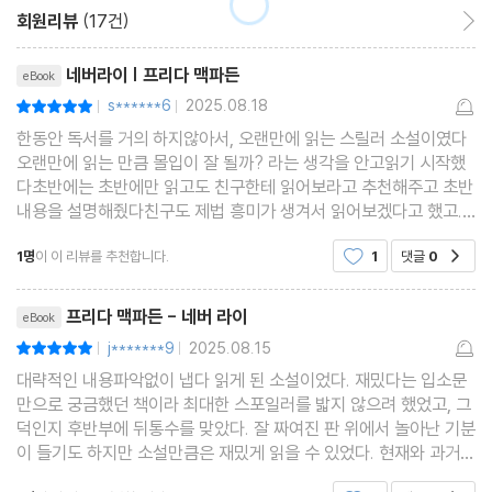
기분이 으스스한 반면 남편 이선은 마음에 꼭 드는 집이라면서 희희
회원리뷰
(17건)
회원리뷰 이동
낙락이다.
리뷰제목
네버라이 | 프리다 맥파든
eBook
심심풀이로 읽을 책을 찾던 트리샤는 책장을 둘러보다가 스티븐 킹
s******6
2025.08.18
평점10점
|
|
의 《샤이닝》을 빼내려고 팔을 뻗는다. 책등을 잡아당기자 달칵 소리
한동안 독서를 거의 하지않아서, 오랜만에 읽는 스릴러 소설이였다
와 함께 비밀의 방이 드러난다. 트리샤는 비밀의 방에서 헤일 박사가
오랜만에 읽는 만큼 몰입이 잘 될까? 라는 생각을 안고읽기 시작했
상담 치료 과정을 녹음해둔 테이프들을 찾아낸다. 헤일 박사가 남긴
다초반에는 초반에만 읽고도 친구한테 읽어보라고 추천해주고 초반
내용을 설명해줬다친구도 제법 흥미가 생겨서 읽어보겠다고 했고...
테이프에는 놀라운 사실들이 들어 있다.
나도 계속해서 읽는내내 시간가는줄 모르고 완독해버렸다중간중간
1명
이 이 리뷰를 추천합니다.
1
댓글
0
공감
추리를 할 수 있는 구간, 애매하게 뭉뚱그리는 구간
과거
리뷰제목
유명한 정신과 의사인 헤일 박사는 저택에서 환자들을 만나는 틈틈
프리다 맥파든 - 네버 라이
eBook
이 책을 써서 베스트셀러 작가의 명성을 이어가고 있다. 환자들을 진
j*******9
2025.08.15
평점10점
|
|
료하지 않는 날에는 브롱크스에 있는 무료 클리닉에 가서 의료봉사
대략적인 내용파악없이 냅다 읽게 된 소설이었다. 재밌다는 입소문
만으로 궁금했던 책이라 최대한 스포일러를 밟지 않으려 했었고, 그
를 한다.
덕인지 후반부에 뒤통수를 맞았다. 잘 짜여진 판 위에서 놀아난 기분
헤일 박사가 자주 만나는 환자들 중에는 외상 후 스트레스 장애 환자
이 들기도 하지만 소설만큼은 재밌게 읽을 수 있었다. 현재와 과거가
인 PL, 자기애성 인격 장애 환자인 EJ, 피해 망상장애 환자인 GW
교차되는 소설은 간간이 뿌려지는 힌트들을 주워먹을 새도 없이 빠
공감