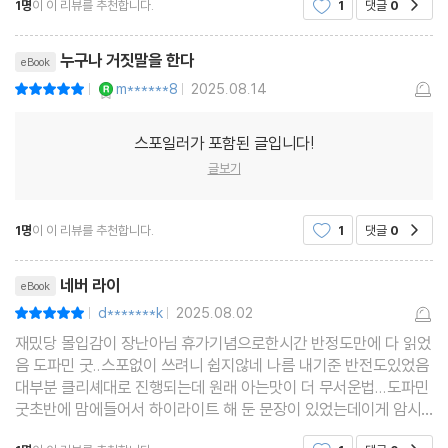
1명
이 이 리뷰를 추천합니다.
1
댓글
0
른 진행으로 이야기를 이끌어나간다. 때문에
가 있다. 결혼을 앞두고 있던 PL은 약혼자와 친구 두 사람을 데리고
오두막 여행을 떠났다가 끔찍한 참변을 당한 여성이다. 오두막에 잠
누구나 거짓말을 한다
eBook
입한 강도는 PL의 약혼자와 두 친구를 칼로 무자비하게 찔러 살해
YES마니아 : 로얄
m******8
2025.08.14
평점10점
|
|
한다. PL 역시 칼에 찔렸으나 가까스로 살아나 필사적으로 큰길까
지 나가 지나가는 차를 세워 도움을 요청한다. 폭우가 쏟아진 날이라
스포일러가 포함된 글입니다!
범인의 발자국이나 흔적이 모두 지워지고 없다. PL은 겨우 목숨을
글보기
건지긴 했으나 외상 후 스트레스 장애 판정을 받고 헤일 박사에게 상
담 치료를 받는다.
1명
이 이 리뷰를 추천합니다.
1
댓글
0
공감
EJ는 부모 재산을 물려받을 생각에 매몰돼 일자리를 구하려고 하지
리뷰제목
않는 인물이다. EJ를 만나본 헤일 박사는 그가 자기애성 인격 장애
네버 라이
eBook
d*******k
2025.08.02
평점10점
라는 결론을 내린다. 자기애성 인격 장애는 자신의 업적을 과장하고,
|
|
재밌당 몰입감이 장난아님 휴가기념으로한시간 반정도만에 다 읽었
타인으로부터 존경받길 갈망하고, 공감 능력이 현저히 떨어지는 경
음 도파민 굿..스포없이 쓰려니 쉽지않네 나름 내기준 반전도있었음
우를 말한다.
대부분 클리셰대로 진행되는데 원래 아는맛이 더 무서운법...도파민
GW는 다른 사람을 결코 믿지 못한다. 항상 누군가 자신을 죽이려
굿초반에 맘에들어서 하이라이트 해 둔 문장이 있었는데이게 암시
하는게 있었구나싶은.... 스포같아서 멀 쓰질못하겠네암튼재밌었당
한다. 특히 재산을 노린 아들이 자신을 죽이려 한다고 의심하자 헤일
공감