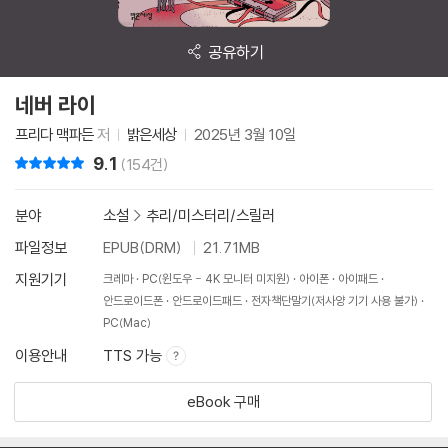
공유하기
네버 라이
프리다 맥파든
저
밝은세상
2025년 3월 10일
9.1
리뷰 총점
(154건)
분야
소설
>
추리/미스터리/스릴러
파일정보
EPUB(DRM)
21.71MB
지원기기
크레마
PC(윈도우 - 4K 모니터 미지원)
아이폰
아이패드
안드로이드폰
안드로이드패드
전자책단말기(저사양 기기 사용 불가)
PC(Mac)
이용안내
TTS 가능
eBook 구매