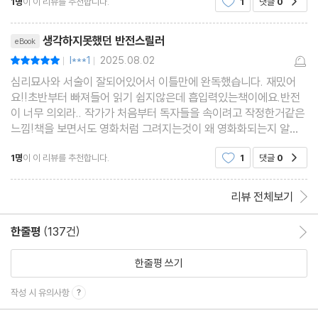
1명
이 이 리뷰를 추천합니다.
1
댓글
0
박사는 GW가 피해망상 환자라는 진단을 내린다.
리뷰제목
헤일 박사의 남자친구 루크는 컴퓨터 기술자이고, 고교 시절 한때 해
생각하지못했던 반전스릴러
eBook
커로 활동한 전력이 있다. 루크를 만나 새로운 미래를 꿈꾸던 헤일
l***1
2025.08.02
평점10점
|
|
박사를 곤혹스럽게 만드는 환자가 있다. 두 사람 사이의 갈등은 점점
심리묘사와 서술이 잘되어있어서 이틀만에 완독했습니다. 재밌어
해결의 실마리를 찾을 수 없을 만큼 악화되는데…….
요!!초반부터 빠져들어 읽기 쉽지않은데 흡입력있는책이에요.반전
이 너무 의외라.. 작가가 처음부터 독자들을 속이려고 작정한거같은
느낌!책을 보면서도 영화처럼 그려지는것이 왜 영화화되는지 알것
같아요.
1명
이 이 리뷰를 추천합니다.
1
댓글
0
공감
《네버 라이》에 대한 말! 말! 말!
리뷰 전체보기
불안하고, 중독성 있고, 맛깔나게 불길한 소설! 완벽한 몰입을 경험
할 수 있다.
한줄평
(137건)
한줄평 이동
_카렌 맥퀘스천, 《The Moonlight Child》의 저자
한줄평 쓰기
능수능란한 거짓말 게임, 놀라자빠질 반전이 끝까지 시선을 놓아주
작성 시 유의사항
지 않는다.