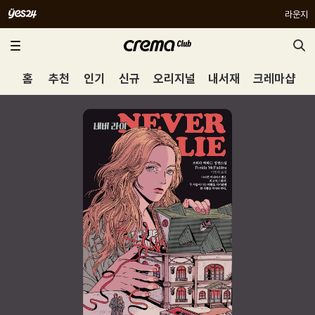
라운지
홈
추천
인기
신규
오리지널
내서재
크레마샵