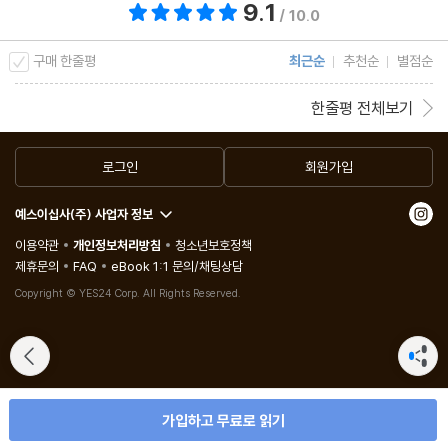
9.1
총 평점 9.1점
/ 10.0
_아마존 독자 서평 중에서
구매 한줄평
최근순
추천순
별점순
단 한 번도 본 적 없는 진정한 페이지 터너!
한줄평 전체보기
_앨리스 피니, 뉴욕타임스 베스트셀러 《가위바위보》의 저자
로그인
회원가입
미국 독자들의 찬사
예스이십사(주) 사업자 정보
- 이 책은 미쳤다.
이용약관
개인정보처리방침
청소년보호정책
- 내 인생에서 이 책보다 더 빨리 읽은 책은 없다.
제휴문의
FAQ
eBook 1:1 문의/채팅상담
- 심플하지만 소름 끼칠 정도로 모든 게 잘 짜여져 있다.
Copyright © YES24 Corp. All Rights Reserved.
- 작가가 대체 무슨 짓을 했길래 이렇게 중독성 있는지 알 수 없다.
- 내 인생에서 이렇게 엉망진창이면서도 행복한 결말은 읽어본 적
이 없다.
- 너무 놀라 숨 쉬는 것도 잊었다.
가입하고 무료로 읽기