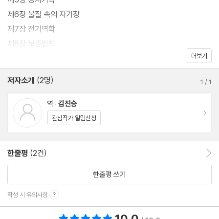
제6장 물질 속의 자기장
제7장 전기역학
제8장 보존법칙
더보기
제9장 전자기파
제10장 전위와 전자기장
관심작가 알림신청
저자소개
(2명)
1
/
1
제11장 전자기파 방사
제12장 전자기학과 상대론
역 :
김진승
이동
부록
관심작가 알림신청
찾아보기
한줄평
(2건)
한줄평 이동
한줄평 쓰기
작성 시 유의사항
10.0
총 평점 10.0점