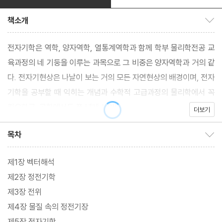
책소개
책소개 보이기/감추기
전자기학은 역학, 양자역학, 열통계역학과 함께 학부 물리학전공 교
육과정의 네 기둥을 이루는 과목으로 그 비중은 양자역학과 거의 같
다. 전자기현상은 나날이 보는 거의 모든 자연현상의 배경이며, 전자
기학을 공부할 때 익히는 개념과 수학적 고급과정의 물리학에서 꼭
필요하고, 공학에서도 폭 넓게 쓰인다.
더보기
목차
목차 보이기/감추기
제1장 벡터해석
제2장 정전기학
제3장 전위
제4장 물질 속의 정전기장
제5장 정자기학