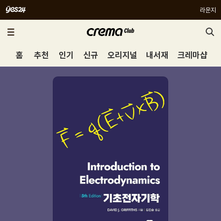
라운지
홈
추천
인기
신규
오리지널
내서재
크레마샵