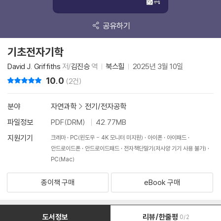
공유하기
기초전자기학
David J. Griffiths
저/
김진승
역
북스힐
2025년 3월 10일
10.0
리뷰 총점
(2건)
분야
자연과학
>
전기/전자공학
파일정보
PDF(DRM)
42.77MB
지원기기
크레마
PC(윈도우 - 4K 모니터 미지원)
아이폰
아이패드
안드로이드폰
안드로이드패드
전자책단말기(저사양 기기 사용 불가)
PC(Mac)
종이책 구매
eBook 구매
도서정보
리뷰/한줄평
0/2