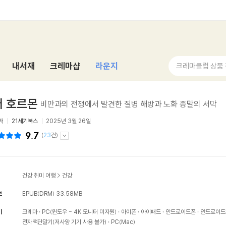
내서재
크레마샵
라운지
크레마클럽 상품
퍼 호르몬
비만과의 전쟁에서 발견한 질병 해방과 노화 종말의 서막
저
21세기북스
2025년 3월 26일
9.7
(
23
건)
건강 취미 여행
>
건강
보
EPUB(DRM)
33.58MB
기
크레마
PC(윈도우 - 4K 모니터 미지원)
아이폰
아이패드
안드로이드폰
안드로이드
전자책단말기(저사양 기기 사용 불가)
PC(Mac)