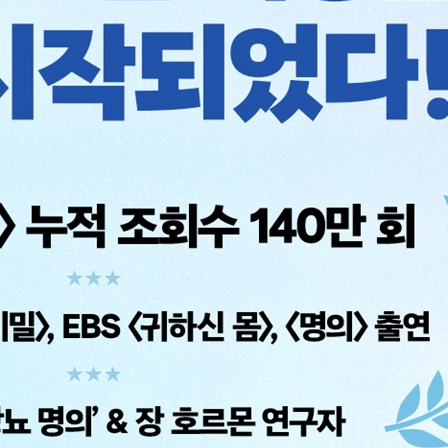
 만성질환
혁명