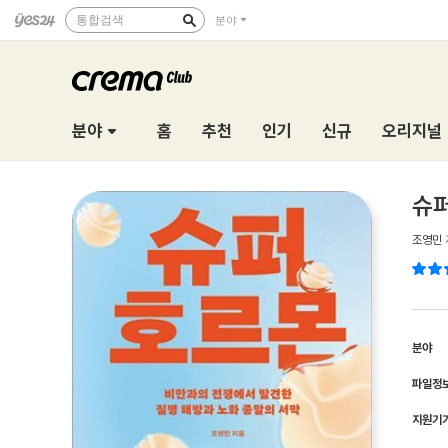
통합검색
분야
분야
홈
추천
인기
신규
오리지널
슈
조영민
분야
파일정
지원기