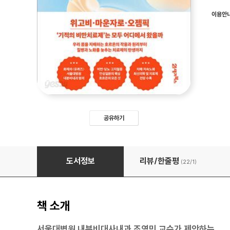
이용안
공유하기
슈퍼 호르몬
도서정보
리뷰/한줄평
(22/
1
)
책 소개
서울대병원 내분비대사내과 조영민 교수가 제안하는