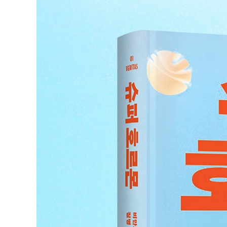
수면 무호흡증, 수면의 질과 생명을 지키다
답이 없는 질환, 파킨슨병에 브레이크를 걸다
치매, 두뇌 노화의 실마리를 푸는 GLP-1
음식 중독을 넘어 알코올 중독까지
7장 호르몬의 위대한 여정, 노화까지 늦추는 만병통치약
GLP-1 수용체 작용제 개발이 빨라지다
약효를 극대화하는 최적의 투약법을 찾아서
인슐린 vs GLP-1, 무엇이 살아남을 것인가
GLP-1은 정말 기적을 만들 수 있을까
호르몬 혁명의 역사가 곧 질병 해방의 역사다
인류와 생명현상의 운명을 뒤흔들 제약 혁신
SF 속 유전자 치료, 상상은 현실이 된다
슈퍼 호르몬으로 이루는 저속 노화