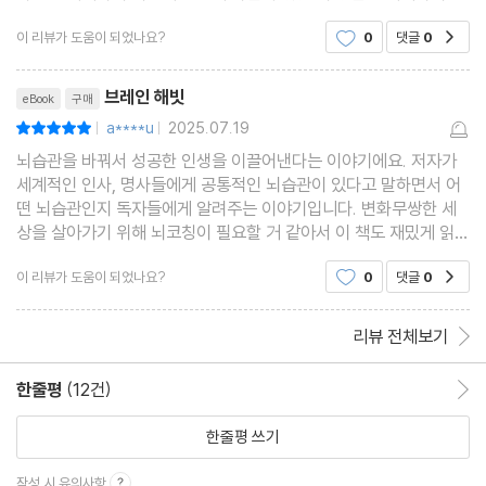
움이 되었어요.
이 리뷰가 도움이 되었나요?
0
댓글
0
공감
리뷰제목
브레인 해빗
eBook
구매
a****u
2025.07.19
평점10점
|
|
뇌습관을 바꿔서 성공한 인생을 이끌어낸다는 이야기에요. 저자가
세계적인 인사, 명사들에게 공통적인 뇌습관이 있다고 말하면서 어
떤 뇌습관인지 독자들에게 알려주는 이야기입니다. 변화무쌍한 세
상을 살아가기 위해 뇌코칭이 필요할 거 같아서 이 책도 재밌게 읽었
습니다.
이 리뷰가 도움이 되었나요?
0
댓글
0
공감
리뷰 전체보기
한줄평
(12건)
한줄평 이동
한줄평 쓰기
작성 시 유의사항