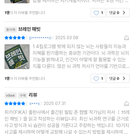
법을 제시하는 자기계발서이다. 저자는 오랜 시간 기
업 임원들과 기업가들을 코칭 하며 축적한 경험을 바
1명
이 이 리뷰를 추천합니다.
1
댓글
0
공감
탕으로, 뇌를 어떻게 업그레이드할 것인지에 대한 실
천적 체계를 개발해왔다. 이 책의 가장 큰 특징은 ‘잠
리뷰제목
재의식의 성공
브레인 해빗
종이책
p********o
2025.03.08
평점10점
|
|
1.4킬로그램 밖에 되지 않는 뇌는 사람들의 지능과
지혜를 판가름하는 중요한 기관이다. 뇌 과학은 뇌의
기능을 밝혀내고, 인간이 어떻게 잘 활용할 수 있는
지를 다룬다. 많은 뇌 과학 저서가 언어를 기반으로
하는 마음 습관을 통해 습관을 바꾸는 방법을 알려준
1명
이 이 리뷰를 추천합니다.
1
댓글
0
공감
다. 사고 자체보다는 뇌를 우리가 원하는 대로 생각
하도록 조정하려는 목적이다.하지만 이 책은 기존의
리뷰제목
접근 방법을 정면으
리뷰
eBook
구매
x***x
2025.07.31
평점10점
|
|
피카(FIKA) 출판사에서 출간된 필립 존 캠벨 작가님의 저서 ＜브레
인 해빗＞을 읽고 작성하는 리뷰입니다. 최신 뇌과학 연구를 근거로
사고 방식과 뇌 습관이 성공을 가른다고 주장하는 책입니다. 10가지
사고를 제시하며 어떻게 교정해 나갈 수 있는지 방법을 제시하여 도