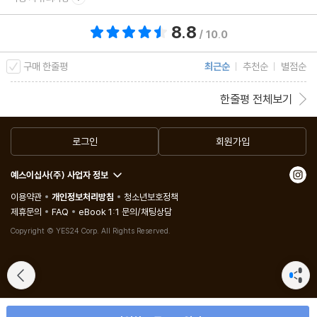
8.8
총 평점 8.8점
/ 10.0
구매 한줄평
최근순
추천순
별점순
한줄평 전체보기
로그인
회원가입
예스이십사(주) 사업자 정보
이용약관
개인정보처리방침
청소년보호정책
제휴문의
FAQ
eBook 1:1 문의/채팅상담
Copyright © YES24 Corp. All Rights Reserved.