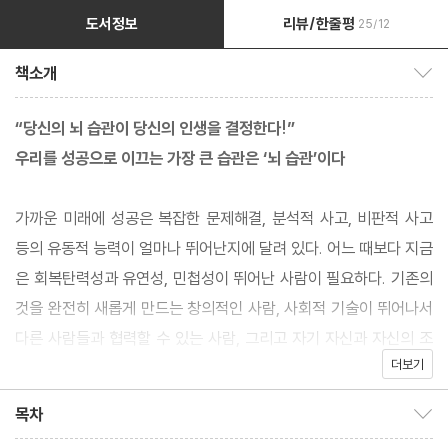
도서정보
리뷰/한줄평
25/12
책소개
책소개 보이기/감추기
“당신의 뇌 습관이 당신의 인생을 결정한다!”
우리를 성공으로 이끄는 가장 큰 습관은 ‘뇌 습관’이다
가까운 미래에 성공은 복잡한 문제해결, 분석적 사고, 비판적 사고
등의 유동적 능력이 얼마나 뛰어난지에 달려 있다. 어느 때보다 지금
은 회복탄력성과 유연성, 민첩성이 뛰어난 사람이 필요하다. 기존의
것을 완전히 새롭게 만드는 창의적인 사람, 사회적 기술이 뛰어나서
다른 사람들과 협력할 수 있는 사람, 그리고 자기 자신과 자신의 조
더보기
직에 리더십을 발휘하는 동시에 동료들이 성공할 수 있도록 영감을
줄 수 있는 사람. 이러한 모습이 미래에 최고의 인재를 정의할 자질
목차
목차 보이기/감추기
이다. 그리고 이 모든 것은 뇌와 연결되어 있다.