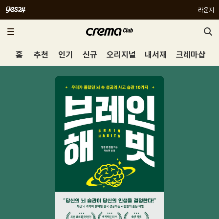
라운지
홈
추천
인기
신규
오리지널
내서재
크레마샵