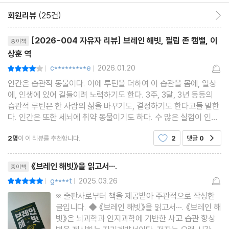
6부 _ 뇌의 습관이 가진 힘을 깨우다
회원리뷰
(25건)
회원리뷰 이동
18장 마음의 기
리뷰제목
[2026-004 자유자 리뷰] 브레인 해빗, 필립 존 캠밸, 이
종이책
19장 미래를 위해 뇌를 재구성하기
상훈 역
c*********e
2026.01.20
평점8점
|
|
감사의 말
인간은 습관적 동물이다. 이에 루틴을 더하여 이 습관을 몸에, 일상
용어 해설
에, 인생에 있어 길들이려 노력하기도 한다. 3주, 3달, 3년 등등의
주
습관적 루틴은 한 사람의 삶을 바꾸기도, 결정하기도 한다고들 말한
다. 인간은 또한 세뇌에 취약 동물이기도 하다. 수 많은 실험이 인간
의 세뇌로부터 지켜주기 위해 사회적으로 노력했다. 이는 최소한의
2명
이 이 리뷰를 추천합니다.
2
댓글
0
공감
인간적인 삶을 영위하기 위함이고, 영위하도록
리뷰제목
《브레인 해빗》을 읽고서···.
종이책
g****t
2025.03.26
평점10점
|
|
※ 출판사로부터 책을 제공받아 주관적으로 작성한
글입니다. ◆ 《브레인 해빗》을 읽고서···. 《브레인 해
빗》은 뇌과학과 인지과학에 기반한 사고 습관 향상