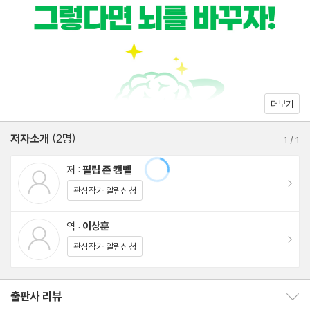
8장 혁신적 사고
뇌는 학습과 훈련을 통해 변할 수 있고, 이를 통해 더 나은 삶을 만들
9장 개념적 사고
수 있다. 끊임없이 변화하는 세상에 선제적으로 대처하기 위해 사고
능력을 키우고, 인지 역량과 적응력, 민첩성과 유연성을 강화하여 성
4부 _ 세 번째 기둥: 전략 ×계획×실행
공하고 싶다면 이 책을 반드시 읽어야 한다.
10장 전략, 계획, 실행을 향해
더보기
11장 전략적 사고
저자소개
(2명)
12장 추상적 사고
1
/
1
13장 운영적 사고
저 :
필립 존 캠벨
이동
관심작가 알림신청
5부 _ 네 번째 기둥: 사회적 리더십
14장 사회적 리더십이라는 예술
역 :
이상훈
이동
15장 비언어적 사고
관심작가 알림신청
16장 균형감 사고
17장 직관적 사고
출판사 리뷰
출판사 리뷰 보이기/감추기