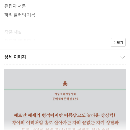
방황하는 주인공이 자신의 내면에서 삶의 방향을 찾아가며 성장하
편집자 서문
는 이야기를 진정성 있고 섬세하게 그려낸다. 헤세의 그 어떤 소설보
하리 할러의 기록
다도 자전적인 《황야의 이리》 역시 이러한 기본 틀에서 벗어나지 않
는다. 인간 존재의 고독과 자아의 이중성, 삶과 죽음에 대한 깊은 성
작품 해설
찰을 담고 있으며, 현대의 문명사회를 날카롭게 비판한다.
헤르만 헤세 연보
더보기
주인공 하리 할러는 현대 사회 속에서 고립감과 자아의 혼란을 겪으
상세 이미지
상세 이미지 보이기/감추기
며 자신이 속한 사회에 적응하지 못한다. 그는 문명화된 존재인 동시
에 사회성을 거부하는 야만성을 가진 ‘황야의 이리’다. 인간과 이리
라는 두 가지 본성을 가졌다고 여기는 그의 내적 분열은 깊은 고독과
자아 상실로 이어진다. 하지만 우연히 ‘검은 독수리’라는 술집에서
헤르미네를 만나 춤을 배우고 가면무도회와 마술 극장에 가면서 자
아의 두 세계는 통합과 회복의 여정을 향해 나아간다.
★ 노벨문학상 수상 작가