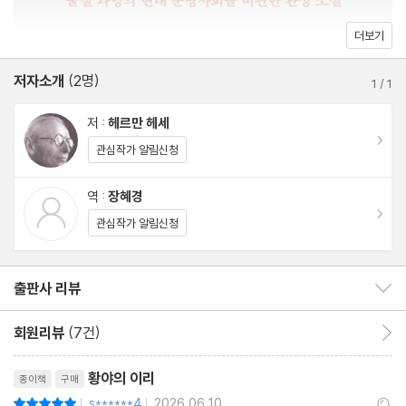
★ 고통과 고립을 잔인할 정도로 명료하게 묘사한다. 하지만 덜 화
더보기
려하지만 훨씬 더 중요한 것, 바로 치유를 가장 설득력 있게 설명하
고 있다. _〈가디언〉
저자소개
(2명)
1
/
1
저 :
헤르만 헤세
이동
관심작가 알림신청
역 :
장혜경
이동
관심작가 알림신청
출판사 리뷰
출판사 리뷰 보이기/감추기
회원리뷰
(7건)
회원리뷰 이동
리뷰제목
황야의 이리
종이책
구매
s******4
2026.06.10
평점10점