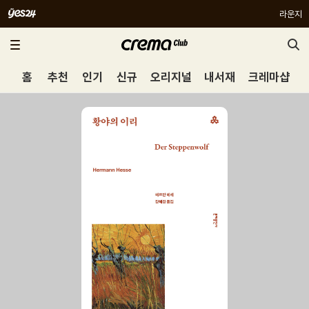
라운지
홈
추천
인기
신규
오리지널
내서재
크레마샵