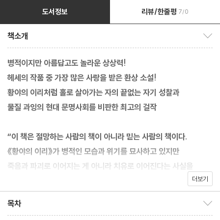
도서정보
리뷰/한줄평
7/0
책소개
책소개 보이기/감추기
병적이지만 아름답고도 놀라운 상상력!
헤세의 작품 중 가장 많은 사랑을 받은 환상 소설!
황야의 이리처럼 홀로 살아가는 자의 끝없는 자기 성찰과
물질 과잉의 현대 문명사회를 비판한 최고의 걸작
“이 책은 절망하는 사람의 책이 아니라 믿는 사람의 책이다.
《황야의 이리》가 병적인 모습과 위기를 묘사하고 있지만
죽음과 파괴로 이어지는 게 아니라 치유로 이어진다는 사실을
더보기
많은 분이 깨닫는다면 기쁘겠다.” _헤르만 헤세
목차
목차 보이기/감추기
헤르만 헤세는 작품에서 일관되게 새로운 가치 기준을 찾지 못한 채