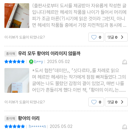
(출판사로부터 도서를 제공받아 자유롭게 작성한 글
입니다)헤르만 헤세의 작품을 나이가 들어서 머리에
피가 조금 마른(?)시기에 읽은 것이라 그런지, 아니
면 헤세의 작품들 중에서 가장 자전적임과 동시에 인
기가 많은 작품이라 그럴까.굉장히 몰입해서 읽은 독
이 리뷰가 도움이 되었나요?
0
댓글
0
공감
서였다.⠀#헤르멘헤세 의 #황야의이리 (#문예출
판사 출판)을 읽기 시작할때는 작가의 거대하고도 무
리뷰제목
거운 이름값에 쫄아서 겁
우리 모두 황야의 이리이지 않을까
종이책
YES마니아 : 로얄
b**y
2025.05.02
평점10점
|
|
*도서 협찬『데미안』, 『싯다르타』를 차례로 읽으
며 헤르만 헤세라는 작가에게 점점 빠져들었다.그의
글에는 나도 몰랐던 감정의 결이 있었고, 매번 나를
어딘가 흔들리게 했다.이번 책, 『황야의 이리』는…가
장 강렬했지만, 동시에 가장 말로 옮기기 어려운 책
이 리뷰가 도움이 되었나요?
0
댓글
0
공감
이었다.책장을 덮고 나서도 한동안, 느낌을 정리하기
가 쉽지 않았다.하리는 ‘문명인’과 ‘황야의 이리’라는,
리뷰제목
두 개의 서
황야의 이리
종이책
h******n
2025.05.02
평점10점
|
|