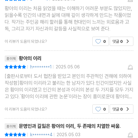
|
|
황야의 이리는 처음 읽었을 때는 이해하기 어려운 부분도 많았지만,
읽을수록 인간의 내면과 삶에 대해 깊이 생각하게 만드는 작품이었
다. 작가는 주인공 해리 할러를 통해 현대인이 느끼는 외로움과 고
독, 그리고 자기 자신과의 갈등을 사실적으로 보여 준다.
이 리뷰가 도움이 되었나요?
0
댓글
0
공감
리뷰제목
황야의 이리
종이책
h********1
2025.05.06
평점10점
|
|
[출판사로부터 도서 협찬을 받았고 본인의 주관적인 견해에 의하여
작성함]황야의 이리라고 불리는 한 남자가 있다.인간이었지만 사실
은 황야의 이리였고 인간의 본성과 이리의 본성 두 가지를 모두 가지
고 있다.'황야의 이리에 관한 논문'이라는 장이 흥미로운데 황야의
이리는 시민의 삶 대신 자유를 택했다.쉰 살 가량 되어 혼자 지내고
이 리뷰가 도움이 되었나요?
0
댓글
0
공감
있는 하리라는 이름의 그는 외부에서 보기에는
리뷰제목
문명인과 길잃은 황야의 이리, 두 존재의 치열한 싸움.
종이책
k********4
2025.05.03
평점10점
|
|