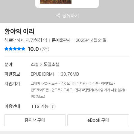
공유하기
황야의 이리
헤르만 헤세
저/
장혜경
역
문예출판사
2025년 4월 21일
10.0
리뷰 총점
(7건)
분야
소설
>
독일소설
파일정보
EPUB(DRM)
30.76MB
지원기기
크레마
PC(윈도우 - 4K 모니터 미지원)
아이폰
아이패드
안드로이드폰
안드로이드패드
전자책단말기(저사양 기기 사용 불가)
PC(Mac)
이용안내
TTS 가능
종이책 구매
eBook 구매