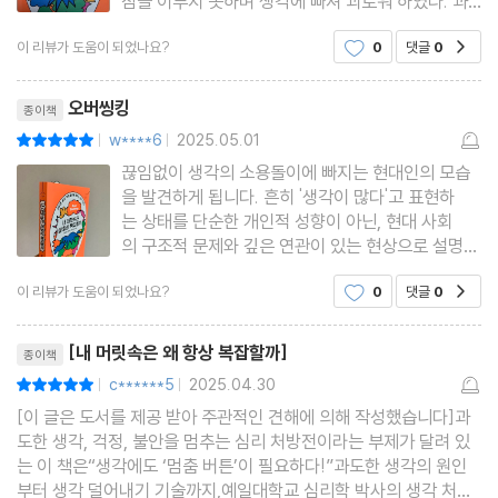
잠을 이루지 못하며 생각에 빠져 괴로워 하였다. 과
도한 생각, 걱정, 불안을 멈추는 심리 처방전 '내 머릿
-시간을 정해 두고 생각하자
이 리뷰가 도움이 되었나요?
0
댓글
0
공감
속은 왜 항상 복잡할까'란 책 제목을 보면서 나에게
-화가 나도, 슬퍼도, 불안해도 괜찮다
꼭 필요한 책이란 생각이 들었다. 그리고 나처럼 한
리뷰제목
-비교는 집착으로 이어진다
번쯤 이런 생각
오버씽킹
종이책
-'만약에'에서 빠져나오기
w****6
2025.05.01
평점10점
|
|
-생각이 흐르는 통로 만들기
끊임없이 생각의 소용돌이에 빠지는 현대인의 모습
-다른 사람의 가치관을 빌리지 마라
을 발견하게 됩니다. 흔히 '생각이 많다'고 표현하
는 상태를 단순한 개인적 성향이 아닌, 현대 사회
-시작이 반이다
의 구조적 문제와 깊은 연관이 있는 현상으로 설명하
-감수할 것은 감수하자
고 있습니다.끊임없이 생각에 사로잡히는 이유가 현
-모두가 나와 비슷할 거라는 오해
이 리뷰가 도움이 되었나요?
0
댓글
0
공감
대 사회의 성취 지향적 가치관과 자기 검열의 습관에
서 비롯된다고 지적합니다. 소셜미디어의 발달로 타
-“그 사람이 어떻게 나한테 그럴 수 있지?”
리뷰제목
인의 시선을 더욱 의식하게
[내 머릿속은 왜 항상 복잡할까]
종이책
-해야만 한다는 착각
c******5
2025.04.30
평점10점
|
|
[이 글은 도서를 제공 받아 주관적인 견해에 의해 작성했습니다]과
6장 “현실적으로 생각해야 하는 순간”
도한 생각, 걱정, 불안을 멈추는 심리 처방전이라는 부제가 달려 있
: 생각의 악순환을 끊는 법
는 이 책은“생각에도 ‘멈춤 버튼’이 필요하다!”과도한 생각의 원인
부터 생각 덜어내기 기술까지,예일대학교 심리학 박사의 생각 처방
-차라리 피하는 게 답일 때