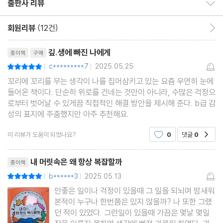
출판사 리뷰
출판사 리뷰 보이기/감추기
4장 “생각이 나를 집어삼키기 전에”
회원리뷰
(12건)
회원리뷰 이동
: 과도한 생각에서 탈출하기
리뷰제목
깊.생에 빠진 나에게
종이책
구매
-생각은 내 편이 아니다
c*********7
2025.05.25
평점10점
|
|
-뇌를 8분이라도 쉬게 하자
꼬리에 꼬리를 무는 생각이 나를 집어삼키고 있는 요즘 우연히 눈에
-안 좋은 생각으로 잠들지 못한다면
들어온 책이다. 단순히 위로를 건네는 것만이 아니라, 수많은 걱정으
-"그만해"라는 말의 쓸모
로부터 벗어날 수 있게끔 직접적인 해결 방안을 제시해 준다. b급 감
성의 표지에 주춤했지만 아주 추천해요.
-걱정에서 한 걸음 떨어지기
-생각을 밀어내는 명상의 힘
이 리뷰가 도움이 되었나요?
0
댓글
0
공감
-한 명만 있으면 된다
리뷰제목
-글로 쓰면 막을 수 있다
내 머릿속은 왜 항상 복잡할까
종이책
-매일 나에게 주는 선물
b******3
2025.05.13
평점10점
|
|
안좋은 일이나 걱정이 있을때 그 일을 되뇌며 밤새워
본적이 누구나 한번쯤은 있지 않을까? 나 또한 그랬
5장 “새로운 나를 마주해야 할 때”
던 적이 있었다. 그런일이 있을때 가끔은 몇날 몇일
: 다른 관점으로 바라보기