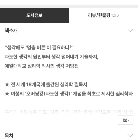
도서정보
리뷰/한줄평
12/6
책소개
책소개 보이기/감추기
“생각에도 ‘멈춤 버튼’이 필요하다!”
과도한 생각의 원인부터 생각 덜어내기 기술까지,
예일대학교 심리학 박사의 생각 처방전
★ 전 세계 18개국에 출간된 심리학 필독서
★ 여성의 ‘오버씽킹(과도한 생각)’ 개념을 최초로 제시한 심리학자
우리의 머릿속은 외모, 가족, 직업, 건강 등의 생각으로 가득 차 있
더보기
다. 사실 우리 마음을 헤집어놓는 건 그리 특별한 문제가 아닌 늘 하
는 기본적인 생각이다. 하지만 꼬리에 꼬리를 무는 끝없는 생각은 결
목차
목차 보이기/감추기