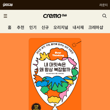
라운지
홈
추천
인기
신규
오리지널
내서재
크레마샵