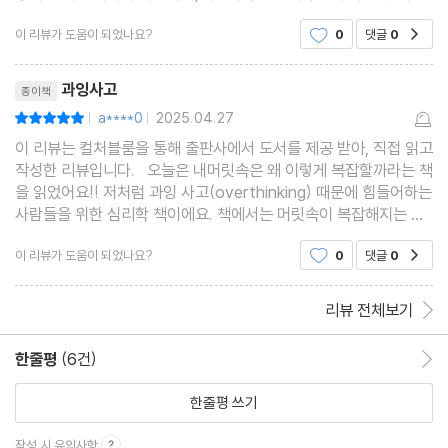
전을 담고 있습니다.★ 전 세계 18개국에 출간된 심리학 필독서
-괴롭지만 높은 목표 vs. 행복한 포기
이 리뷰가 도움이 되었나요?
0
댓글
0
공감
★ 여성의 ‘오버씽킹(과도한 생각)’ 개념을 최
-그 사람의 의견일 뿐이다
리뷰제목
-"왜?"라는 질문의 힘
과잉사고
종이책
-딸로서, 아내로서, 엄마로서 사는 삶
a****0
2025.04.27
평점10점
|
|
-새로운 친구의 역할
이 리뷰는 컬처블룸을 통해 출판사에서 도서를 제공 받아, 직접 읽고
작성한 리뷰입니다. 오늘은 내머릿속은 왜 이렇게 복잡할까라는 책
-부정적인 나를 긍정적인 나로
을 읽었어요!! 저처럼 과잉 사고(overthinking) 때문에 힘들어하는
사람들을 위한 심리학 책이에요. 책에서는 머릿속이 복잡해지는 이
7장 “이런 일도 있고, 저런 일도 있다”
유를 설명하고, 복잡한 생각을 다루는 방법을 알려줍니다.우리의 머
이 리뷰가 도움이 되었나요?
0
댓글
0
공감
릿속이 복잡한 이유는 불안, 완벽주의, 자존감
: 상황별 생각 끊기 연습
-사랑을 구걸한다고 느껴질 때
리뷰 전체보기
-가족 관계를 다시 설정하자
-나는 나대로, 아이는 아이대로
한줄평
(6건)
한줄평 이동
-생각할 게 너무 많은 직장 생활
한줄평 쓰기
-노화는 자연스러운 현상이다
-이별은 언젠간 찾아온다
작성 시 유의사항