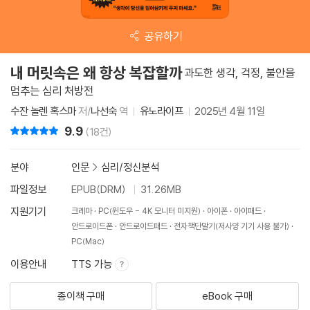
공유하기
내 머릿속은 왜 항상 복잡할까
과도한 생각, 걱정, 불안을
멈추는 심리 처방전
수잔 놀렌 혹스마
저/
나선숙
역
유노라이프
2025년 4월 11일
9.9
리뷰 총점
(18건)
분야
인문
>
심리/정신분석
파일정보
EPUB(DRM)
31.26MB
지원기기
크레마
PC(윈도우 - 4K 모니터 미지원)
아이폰
아이패드
안드로이드폰
안드로이드패드
전자책단말기(저사양 기기 사용 불가)
PC(Mac)
이용안내
TTS 가능
종이책 구매
eBook 구매