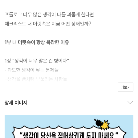
국 걱정과 불안으로 이어져 우리를 괴롭게 만든다. 생각의 소용돌이
에 한번 빠지면, 이스트를 넣은 빵 반죽이 두 배로 커지듯 생각이 점
프롤로그 너무 많은 생각이 나를 괴롭게 한다면
점 자라 머릿속 모든 공간을 차지한다. 우리가 생각의 늪에 빠지는
체크리스트 내 머릿속은 지금 어떤 상태일까?
과정은 다음과 같다. ‘왜 이렇게 우울한 거지? 친구가 별로 없어서일
까, 다이어트에서 실패해서일까, 아니면 과거에 일어난 모든 일 때문
1부 내 머릿속이 항상 복잡한 이유
에 지금 내가 이러는 건 아닐까? 내 인생은 내가 원하는 대로 흘러가
지 않는 것 같아.’
1장 “생각이 너무 많은 건 병이다”
: 과도한 생각이 낳는 문제들
그렇다면 과연 생각을 많이 할수록 좋은 해결책을 찾을 가능성이 커
-생각을 빵처럼 부풀리는 사람들
질까? 사실 너무 많은 생각은 문제를 해결할 능력과 의욕을 점점 망
더보기
-악다구니 유형, 제멋대로 유형, 뒤죽박죽 유형
가뜨린다. 과거를 곱씹으며 이미 지나간 일에 대해 후회하고, 미래를
-생각은 '왜곡된 렌즈 효과'를 불러일으킨다
상세 이미지
걱정하며 아직 벌어지지 않은 일을 끝없이 상상하게 만든다. 결국 생
상세 이미지 보이기/감추기
-지진을 잊은 사람과 지진을 잊지 못하는 사람
각에 빠져 현재에 집중하지 못하고 망설임만 늘어나는 것이다. 오랫
-이별을 인정하고 싶지 않은 마음
동안 여성의 심리를 연구해 온 저자는 감정이 섬세하고 인간관계에
-생각은 점점 전염된다
신경 쓸수록 과도한 생각에 빠질 위험이 커진다고 말한다. 특히 생각
-여자는 남자보다 몇 배 더 생각한다