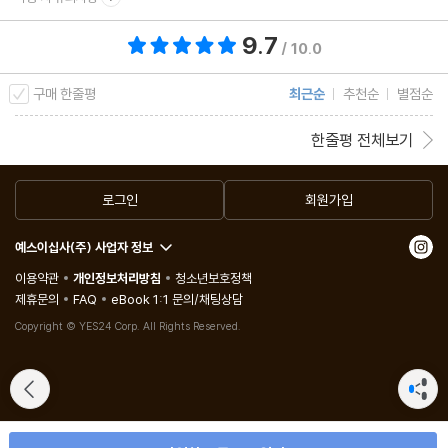
9.7
총 평점 9.7점
/ 10.0
에필로그 우리가 더 행복해지는 세상을 꿈꾸며
구매 한줄평
최근순
추천순
별점순
한줄평 전체보기
로그인
회원가입
예스이십사(주) 사업자 정보
이용약관
개인정보처리방침
청소년보호정책
제휴문의
FAQ
eBook 1:1 문의/채팅상담
Copyright © YES24 Corp. All Rights Reserved.