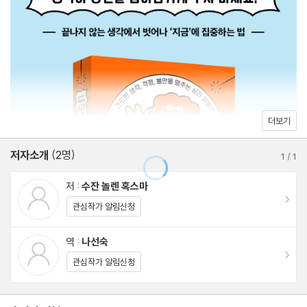
에 집착하는 증상은 남자들보다 여자들에게서 더 자주 발견되는데,
딸로서, 아내로서, 엄마로서 남을 보살피고 돌보는 기질을 지니고 있
2장 “꼬리에 꼬리를 무는 생각 사이클”
는 것도 이유 중 하나다. 저자가 진행한 연구에서도 친구나 가족, 연
: 우리가 계속 생각하는 이유
인에게 무슨 일이 생겼을 때 여자들이 특히 더 그들에 대해 걱정하고
-잘못한 것도 없는데 겁부터 내는 신입사원
우울해하는 경우가 많았다.
-이유 없는 짜증은 없다
-생각하느라 대처하지 못하는 세대
더보기
이 책은 우리를 과도한 생각으로 끌고 가는 일반적인 상황이나 주제,
-'생각 병'을 키우는 네 가지 요인
그리고 이런 생각을 어떻게 깨부수고 걱정을 보다 효과적으로 다룰
저자소개
(2명)
1
/
1
수 있는지를 자세히 알려 준다. 책에 나와 있는 방법을 따라하다 보
3장 “섬세한 사람이 생각에 더 빠져든다”
저 :
수잔 놀렌 혹스마
면 어떠한 갈등과 혼란, 비극과 혼돈 속에서도 마음의 평화와 스스로
: 생각에 대한 여자와 남자의 차이
이동
관심작가 알림신청
에 대한 믿음을 유지할 수 있으며, 마음속에 최악의 폭풍우가 찾아오
-아직 사회는 기울어져 있다
더라도 꿋꿋하게 버틸 수 있을 것이다.
-'우리의 삶'과 '나의 삶'에서의 혼란
역 :
나선숙
이동
-타인의 감정을 그대로 전달받는 여자들
관심작가 알림신청
2부 복잡한 머릿속을 정리하는 법