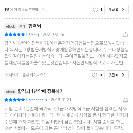
# Part 3 ≫≫≫ 공무원 1년 안에 합격하는 최고의 학습 전략 ②
을 준비하는 사람이라면 무작정 암기만 할게 아니라 현재 자신의 공
최소 노력 최대 기억 똑똑반복법
1명
이 이 리뷰를 추천합니다.
1
댓글
0
공감
부 상태를 점검해볼겸 한번 읽어볼만 한
리뷰제목
합격뇌
eBook
구매
공부의 끝이 보이는 똑똑반복법
0***j
2021.02.28
평점10점
|
|
똑똑반복법으로 천재적 기억력 획득
합격뇌1년안에정복하기.이책은저자의경헝을바탕으로쓰여셔잇습니
익혀 보자! 똑똑반복법
다.독자는그방법을제방식에맞게활용하면도는겁니다. 누구나싱험생
콕콕 집어 적용해 보기
활이길어지는걸원치는않습니다. 우여곡절을겪느니어찌해야할지모
를때갈피를잡아줄수있는것같습니다.자신만의방식으로.저자는멘탈
똑똑반복법 제대로 활용하기
을관리하는것도강조하니카그점도숙지하면서말입니다.일년안에정
합격 수기 ③ 김진희│ EFT 심리 치료와 기출문제 위주로 2관왕 달
이 리뷰가 도움이 되었나요?
0
댓글
0
공감
복할수있기를
성
리뷰제목
합격뇌 1년안에 정복하기
eBook
# Part 4 ≫≫≫ 공무원 1년 안에 합격하는 최고의 학습 전략 ③
s******m
2016.01.31
평점10점
|
|
기억을 완성하는 연상 암기법
시험 준비 1년만에 국가직 7,9급과 지방직 9급 시험을 합격한 저자
의 이야기라 신뢰가 됩니다. 한 해에 3개 시험을 동시 합격한 저자가
수년에 거쳐 개발한 핵심 비법이 담긴 책입니다. 시험 준비를 하는
그림과 이야기로 외우는 ‘연상 암기법’
수험생들이게 도움이 되는 공부 방법이 많이 들어있습니다. 무작정