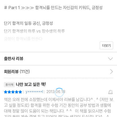
# Part 1 ≫≫≫ 합격뇌를 만드는 자신감의 키워드, 긍정성
단기 합격의 일등 공신, 긍정성
단기 합격생의 하루 vs 장수생의 하루
긍정이 합격뇌를 만든다
더보기
운칠기삼 행운은 긍정적인 사람에게 따른다
긍정의 바탕은 감사
출판사 리뷰
출판사 리뷰 보이기/감추기
칭찬과 집중력의 신기한 관계
공부하기 전 5분 투자로 합격 찜하기
회원리뷰
(11건)
회원리뷰 이동
합격 일기 미리 쓰기
리뷰제목
나만 보고 싶은 책!
종이책
감정 에너지를 올릴 수 있는 자신만의 비법을 찾자
y********l
2013.06.18
평점10점
|
|
합격뇌를 만드는 5가지 생각 훈련
책은 오래 전에 소장했는데 이제서야 리뷰를 남깁니다^ . ^ (저만 보
긍정과 부정의 황금비율 3:1
고 싶을 정도로) 합격을 위한 수험 기간 동안의 공부 방법과 생활에
슬럼프, EFT로 치유하자
대해 정말 많이 도움이 되는 책입니다. ^ ^ 이 책을 읽으시면 수험
기간 동안 계속 곁에 두고 읽어야 겠다는 생각이 드실겁니다^ . ^