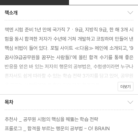
책소개
책소개 보이기/감추기
책엔 시험 준비 1년 만에 국가직 7ㆍ9급, 지방직 9급, 한 해 3개 시
험을 동시 합격한 저자가 수년에 거쳐 개발하고 코칭하며 만들어 낸
핵심 비법이 들어 있다. 포털 사이트 ≪다음≫ 메인에 소개되고, ‘9
꿈사(9급공무원을 꿈꾸는 사람들)’에 올린 합격 수기를 통해 좋은
반응을 얻은 바 있는 저자의 행운의 공부법은, 수험생이라면 누구나
혼자서도 쉽게 따라할 수 있는 학습 전략 3가지를 담고 있어, 공무원
을 꿈꾸는 사람들에게 큰 힘이 되어 단기 합격으로
더보기
목차
목차 보이기/감추기
추천사 _ 공무원 시험의 핵심을 꿰뚫는 학습 전략
프롤로그 _ 합격을 부르는 행운의 공부법 - O! BRAIN