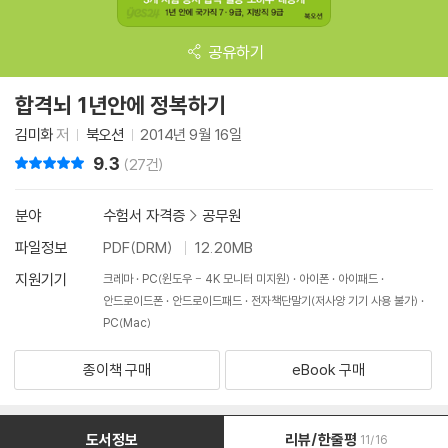
공유하기
합격뇌 1년안에 정복하기
김미화
저
북오션
2014년 9월 16일
9.3
리뷰 총점
(27건)
분야
수험서 자격증
>
공무원
파일정보
PDF(DRM)
12.20MB
지원기기
크레마
PC(윈도우 - 4K 모니터 미지원)
아이폰
아이패드
안드로이드폰
안드로이드패드
전자책단말기(저사양 기기 사용 불가)
PC(Mac)
종이책 구매
eBook 구매
도서정보
리뷰/한줄평
11/16