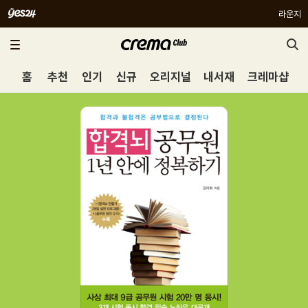
라운지
홈
추천
인기
신규
오리지널
내서재
크레마샵