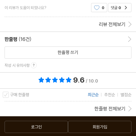
실전 적용 - 이야기 만들기법
무식하게 공부만 한다고 되는 건 아닌 것 같습니다. 더 쉽게 할 수 있
이 리뷰가 도움이 되었나요?
0
댓글
0
공감
는 방법이 있다면 그런 방법을 이용하는 게
실전 적용 - 단순 연결법
실전 적용 - 숫자 변환법
리뷰 전체보기
나무를 패기 전에 날부터 갈아라
합격 수기 ④ 김재석│ 면접 트라우마 극복하고 7급 공무원 합격
한줄평
(16건)
한줄평 이동
한줄평 쓰기
# Part 5 ≫≫≫ 합격뇌, 단기 합격 로드맵
작성 시 유의사항
합격생 스타일 vs 장수생 스타일
9.6
총 평점 9.6점
/ 10.0
공부량을 줄여 가는 ‘합격뇌’ 5단계 스케줄
1단계 - 이해독
구매 한줄평
최근순
추천순
별점순
2단계 - 암기독
한줄평 전체보기
3단계 - 기출문제집 풀이
4단계 - 예상문제집 풀이
로그인
회원가입
5단계 - 시험 전 총정리