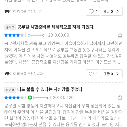
합격 수기 ① 김지혜│ 필기 3관왕의 필승 노하우‘
(그렇게 때문에 공무원을 준비하시는 수험생들께 적극 추천 드립니
아버지’
1명
이 이 리뷰를 추천합니다.
1
댓글
0
공감
다 * . *) 제가 이 책을 알게 된 것
리뷰제목
# Part 2 ≫≫≫ 공무원 1년 안에 합격하는 최고의 학습 전략 ①
공무원 시험준비를 체계적으로 하게 되었다.
종이책
인출식 퀴즈법
c******o
2013.03.08
평점8점
|
|
공무원시험을 계속 보고 있었는데 아슬아슬하게 떨어져서 고민하던
차에 이책을 읽고 체계적으로 공부를 그동안 못했구나라는 생각이
합격을 부르는 인출식 퀴즈법
들었다. 이 책에서 나온 내용대로 공부하면 합격할 수 있는 자신감이
무식한 회독은 가라, 알고 있다는 생각은 착각
들었다. 처음에 긍정적으로 자신감을 가지고 마음의 마인드를 가지
공무원 시험은 어떤 시험
고 암기법을 가지고 암기하면 오래기억될 수 있을것 같다.
1명
이 이 리뷰를 추천합니다.
1
댓글
0
공감
공무원 시험에 가장 잘 맞는 퀴즈식 공부법
리뷰제목
실전 적용 - 인출식 퀴즈법
나도 붙을 수 있다는 자신감을 주었다
종이책
퀴즈 활용 시 유의 사항
YES마니아 : 로얄
h******n
2013.02.26
평점8점
|
|
합격 수기 ② 이정은│ 오아시스 같은 획기적 퀴즈법으로 1년 안에
공무원 시험 경쟁이 치열하다보니 자신감이 무척 상실되어 있는 상
정복
태에서 우연히 이 책을 발견했다. 합격에 관한 특별한 비법을 원한다
면 실망이 있겠지만 이 책을 읽다보니 1천대 1이라 하더라도 열심히
노력하면 얼마든지 붙을 수 있다는 용기를 얻게 되었다. 공무원 시험