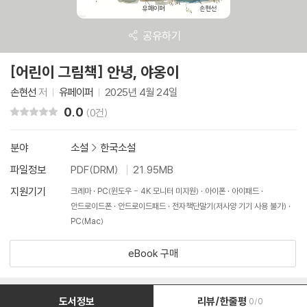
공유하기
[어린이 그림책] 안녕, 야옹이
손현선
저
유페이퍼
2025년 4월 24일
0.0
리뷰 총점
(0건)
분야
소설
>
한국소설
파일정보
PDF(DRM)
21.95MB
지원기기
크레마
PC(윈도우 - 4K 모니터 미지원)
아이폰
아이패드
안드로이드폰
안드로이드패드
전자책단말기(저사양 기기 사용 불가)
PC(Mac)
eBook 구매
도서정보
리뷰/한줄평
0/0