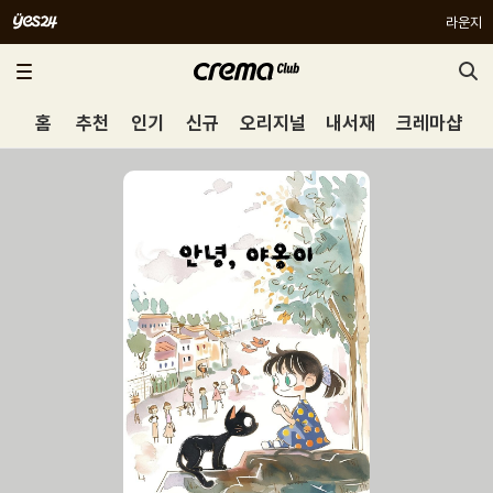
라운지
홈
추천
인기
신규
오리지널
내서재
크레마샵