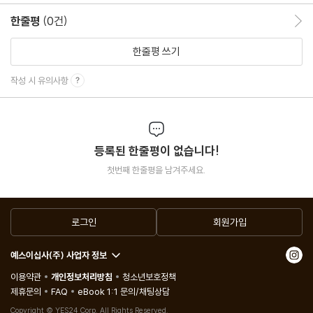
한줄평
(0건)
한줄평 이동
한줄평 쓰기
작성 시 유의사항
등록된 한줄평이 없습니다!
첫번째 한줄평을 남겨주세요.
로그인
회원가입
예스이십사(주) 사업자 정보
이용약관
개인정보처리방침
청소년보호정책
제휴문의
FAQ
eBook 1:1 문의/채팅상담
Copyright © YES24 Corp. All Rights Reserved.