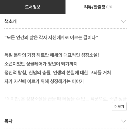
도서정보
리뷰/한줄평
0/0
책소개
책소개 보이기/감추기
“모든 인간의 삶은 각자 자신에게로 이르는 길이다”
독일 문학의 거장 헤르만 헤세의 대표적인 성장소설!
소년이었던 싱클레어가 청년이 되기까지
정신적 탐험, 신념의 충돌, 인생의 본질에 대한 고뇌를 거쳐
자기 자신에 이르기 위해 성장해가는 이야기
『데미안』은 성장소설을 꼽을 때 빼놓을 수 없는 작품으로, 소년 싱클
더보기
레어가 내면의 인도자인 데미안을 만나 온전한 자기 자신으로 성장
해가는 여정을 그린다. 평화와 질서가 있는 밝은 세계에 살던 소년
목차
목차 보이기/감추기
싱클레어는 불량소년 프란츠 크로머에게 거짓말을 했다가 지속해서