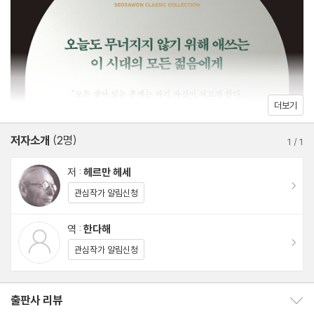
던 것이다.
시대의 아픔에 위로와 용기를 건넸던 『데미안』의 메시지는 한 청춘
의 이야기를 넘어 오늘날 모든 인간에게 적용 가능한 보편적 가치로
여겨진다. 전쟁을 방불케 하는 삭막하고 경직된 사회에서 자신을 잃
더보기
어가는 수많은 이들에게 ‘자기 자신에게 이르는 것’이야말로 삶의 본
질임을 일깨우며, 변함없는 감동을 전하고 있다
저자소개
(2명)
1
/
1
저 :
헤르만 헤세
이동
관심작가 알림신청
역 :
한다해
이동
관심작가 알림신청
출판사 리뷰
출판사 리뷰 보이기/감추기