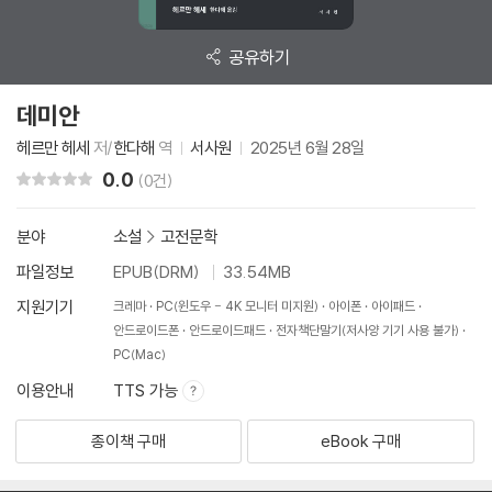
공유하기
데미안
헤르만 헤세
저/
한다해
역
서사원
2025년 6월 28일
0.0
리뷰 총점
(0건)
분야
소설
>
고전문학
파일정보
EPUB(DRM)
33.54MB
지원기기
크레마
PC(윈도우 - 4K 모니터 미지원)
아이폰
아이패드
안드로이드폰
안드로이드패드
전자책단말기(저사양 기기 사용 불가)
PC(Mac)
이용안내
TTS 가능
종이책 구매
eBook 구매