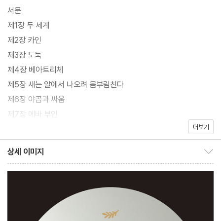
돈을 빼앗기고 괴롭힘을 당하며, 점차 어두운 세계에 빠져든다. 그런
서문
싱클레어 앞에 나타난 신비로운 전학생 ‘막스 데미안’은 그를 크로머
제1장 두 세계
로부터 구한다. 데미안은 선과 악, 빛과 어둠 같은 이분법적 세계관
제2장 카인
을 흔들며 싱클레어가 스스로의 내면에 귀 기울이도록 이끈다. 이를
제3장 도둑
계기로 싱클레어는 한 인간으로 성장해가는 처절한 투쟁을 시작한
제4장 베아트리체
다.
제5장 새는 알에서 나오려 몸부림친다
제6장 야곱과 싸움
헤르만 헤세가 ‘에밀 싱클레어’라는 가명으로 출간한 이 작품은 제1
제7장 에바 부인
차 세계대전이 끝난 직후인 1919년, 전쟁의 상흔이 채 아물지 않은
더보기
제8장 종말의 시작
시기에 출간되었다. 구시대의 관습과 도덕이 무너지고 혼란이 가중
상세 이미지
된 암담한 상황 속에서 인간의 존재 이유를 외부가 아닌 내면적 성장
상세 이미지 보이기/감추기
에서 찾아야 한다는 새로운 지향점을 제시해 당시 젊은이들의 열광
적인 반응을 이끌었다. 전쟁의 소모품으로 전락했던 아픔을 극복하
고, 아무 의미 없이 사라질 존재가 되지 않기 위해 끊임없이 내면적
투쟁을 이어가야 한다는 메시지가 상처 입은 세대에 희망을 안겨줬