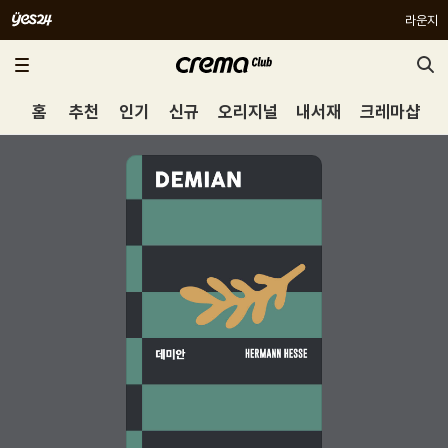
라운지
홈
추천
인기
신규
오리지널
내서재
크레마샵