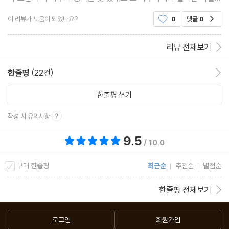
옥토버페스트 내용으로 보니 가보고 싶다는 생각이 절로 생기더라
이 리뷰가 도움이 되었나요?
0
댓글
0
공감
구요 맥주 좋아하는 분들은 꼭 필수 코스로 넣어야
리뷰 전체보기
한줄평
(22건)
한줄평 이동
한줄평 쓰기
작성 시 유의사항
9.5
총 평점 9.5점
/ 10.0
구매 한줄평
최근순
추천순
별점순
한줄평 전체보기
로그인
회원가입