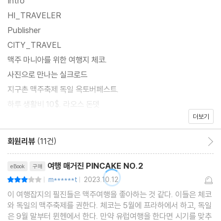
Intro
HI_TRAVELER
Publisher
CITY_TRAVEL
맥주 마니아를 위한 여행지 체코.
사진으로 만나는 실크로드
지구촌 맥주축제 독일 옥토버페스트.
하루 생활비 10$. 라오스 돈뎃
더보기
TRAVEL TIP
여행 중 여권을 잃어버렸다면.
회원리뷰
(11건)
회원리뷰 이동
세계에서 가장 위험한 나라는 어디?
리뷰제목
작년 가장 많은 여행자가 찾은 국가는.
여행 매거진 PINCAKE NO.2
eBook
구매
항공 트랜짓과 트랜스퍼 차이점 알어?
m******t
2023.10.12
평점6점
|
|
Event
이 여행잡지의 필진들은 맥주여행을 좋아하는 것 같다. 이들은 체코
와 독일의 맥주축제를 권한다. 체코는 5월에 프라하에서 하고, 독일
은 9월 말부터 뮌헨에서 한다. 만약 유럽여행을 한다면 시기를 맞추