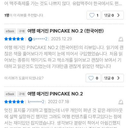
어 맥주축제를 가는 것도 나쁘지 않다. 유럽맥주야 한국에서도 편의
점이나 마트에서 쉽게 구할 수 있지만 어울리는 안주는 거기가야 맛
1명
이 이 리뷰를 추천합니다.
1
댓글
0
공감
볼 수 있으니까. 흔한 유럽여행보다 더 가고 싶
리뷰제목
여행 매거진 PINCAKE NO.2 (한국어판)
eBook
구매
YES마니아 : 플래티넘
s*****2
2025.12.29
평점10점
|
|
여행 매거진 PINCAKE NO.2 (한국어판)의 리뷰입니다. 읽기에 괜
찮은 책을 훑어보다가 제목이 눈에 띄어서 구입했었습니다. 처음 읽
어보는 종류의 책이기도 하고 책소개를 읽어보고 괜찮아 보여서 기
대하고 읽은것도 있었는데 기대만큼 괜찮게 읽었던 책입니다
이 리뷰가 도움이 되었나요?
0
댓글
0
공감
리뷰제목
여행 매거진 PINCAKE NO.2
eBook
구매
k******2
2022.07.18
평점10점
|
|
멋진 표지를 기대하고 펼쳤는데 너무 개인이 펴낸 것 같은 레이아웃
에 살짝 실망하긴 했지만 그래도 여행 컨텐츠를 다루고있다는 점에
서는 재미있던 잡지였습니다. 생각보다 분량이 적어서 아쉽긴했지