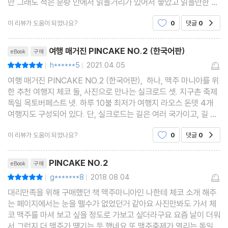
만 그래도 적은 분량 안에서 읽을거리가 있어서 좋았고 읽을만한 내
용이 있어 괜찮았어요. 이런 여행지 관련 내용은 사진으로 좀 압도하
이 리뷰가 도움이 되었나요?
0
댓글
0
공감
는 면이 있어야 만족감도 커지는데 사진이 생각보
리뷰제목
여행 매거진 PINCAKE NO.2 (한국어판)
eBook
구매
h******5
2021.04.05
평점10점
|
|
여행 매거진 PINCAKE NO.2 (한국어판), 하나, 맥주 마니아를 위
한 추천 여행지 체코 둘, 사진으로 만나는 실크로드 셋. 지구촌 축제
독일 옥토버페스트 넷. 하루 10불 최저가 여행지 라오스 돈뎃 4개
여행지도 구성되어 있다. 단, 실크로드는 길은 여러 국가이고, 길 자
체가 기니.. 12페이지 ㅎ 실크로드만 별도 사진집이나 책자를 내어
이 리뷰가 도움이 되었나요?
0
댓글
0
공감
도 좋을 것 같다. 읽다보니 세계테마기행의 실크로
리뷰제목
PINCAKE NO.2
eBook
구매
g*******8
2018.08.04
평점10점
|
|
대리만족을 위해 구매했던 책 맥주마니아인 나한테 체코 소개 해주
는 페이지에서는 눈을 뗄수가 없었던거 같아요 사진만봐도 가서 체
코 맥주를 마셔 보고 싶을 정도로 가보고 싶더라구요 요즘 날이 더워
서 그런지 더 맥주가 떙기는 듯 했네요 또 맥주축제가 열리는 독일