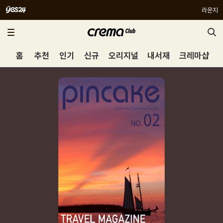
라운지
홈
추천
인기
신규
오리지널
내서재
크레마샵