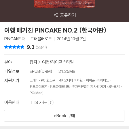
공유하기
여행 매거진 PINCAKE NO.2 (한국어판)
PINCAKE
저
트래블러로드
2014년 10월 7일
9.3
리뷰 총점
(33건)
분야
잡지
>
여행/라이프스타일
파일정보
EPUB(DRM)
21.25MB
지원기기
크레마
PC(윈도우 - 4K 모니터 미지원)
아이폰
아이패드
안드로이드폰
안드로이드패드
전자책단말기(저사양 기기 사용 불가)
PC(Mac)
이용안내
TTS 가능
eBook 구매