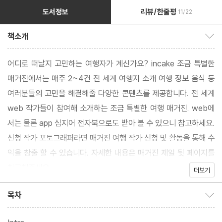
도서정보
리뷰/한줄평
11/22
책소개
책소개 보이기/감추기
어디로 떠날지 고민하는 여행자가 계신가요? incake 조금 특별한
매거진에서는 매주 2~4건 전 세계 여행지 소개 여행 정보 음식 등
여러분들의 고민을 해결해줄 다양한 콘텐츠를 제공합니다. 전 세계
web 작가들이 참여해 소개하는 조금 특별한 여행 매거진. web에
서는 물론 app 심지어 전자북으로도 받아 볼 수 있으니 참고하세요.
신청 작가 포토그래퍼라면 매거진 여행 작가 신청 및 활동을 통해 수
익을 창출 할 수 있습니다. 자세한 내용은 매거진 제일 뒷 페이지를
참고해주세요.
더보기
목차
목차 보이기/감추기