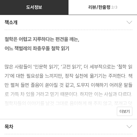
도서정보
리뷰/한줄평
2/3
책소개
책소개 보이기/감추기
철학은 어렵고 지루하다는 편견을 깨는,
어느 책벌레의 좌충우돌 철학 읽기
많은 사람들이 ‘인문학 읽기’, ‘고전 읽기’, 더 세부적으로는 ‘철학 읽
기’에 대한 필요성을 느끼지만, 정작 실천에 옮기기는 주저한다. 책
만 펼쳐 들면 졸음이 쏟아질 것 같고, 도무지 이해하기 어려운 말들
로 가득 차 있을 거라고 믿기 때문이다. 하지만 이는 사실과 다르다.
철학자들의 이야기를 날것 그대로 음미하게 해 주지 않고, 쪼개고 덧
더보기
붙이고 해체하면서 ‘학문화’시켰기 때문에 생긴 지독한 편견일 뿐이
다.
목차
목차 보이기/감추기