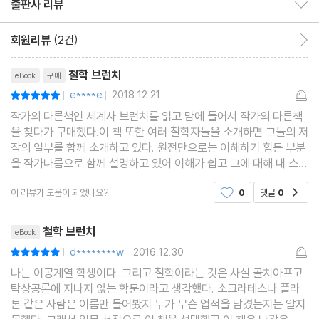
출판사 리뷰
출판사 리뷰 보이기/감추기
법정이란 진실하게 말하고 공정하게 판단하는 곳 / 인간의 지혜란
거의 혹은 전혀 가치가 없다 / 나는 죽기 위해, 여러분은 살기 위해
회원리뷰
(2건)
회원리뷰 이동
리뷰제목
철학 브런치
eBook
구매
4th Brunch Time _ 애지자의 최후
e****e
2018.12.21
평점10점
|
|
악법도 법은 아니지만 / 소크라테스가 사형 선고를 받은 진짜 이유
작가의 다른책인 세계사 브런치를 읽고 맘에 들어서 작가의 다른책
을 찾다가 구매했다.이 책 또한 여러 철학자들을 소개하면 그들의 저
Chapter 2 유토피아의 꿈과 이성의 도서관
작의 일부를 함께 소개하고 있다. 원전만으로는 이해하기 힘든 부분
을 작가나름으로 함께 설명하고 있어 이해가 쉽고 그에 대해 내 스스
로 생각해보게 된다. 책을 읽으며 철학이란게 어렵지만은 않다는걸
메인 브런치: 플라톤, 아리스토텔레스
이 리뷰가 도움이 되었나요?
0
댓글
0
공감
알게 되어 더 가까워진 느낌이다. 철학에 관심
원전 토핑: 『국가론』 / 『시학』 / 『정치학』 / 『자연학』 / 『형이상학』 /
리뷰제목
『니코마코스 윤리학』
철학 브런치
eBook
d********w
2016.12.30
평점10점
|
|
나는 이공계열 학생이다. 그리고 철학이라는 것은 사실 골치아프고
5th Brunch Time _ 유토피아의 꿈
탁상공론에 지나지 않는 학문이라고 생각했다. 소크라테스나 플라
소크라테스의 탈을 쓴 플라톤? / 우리 공화국에서는 / 소크라테스 v
톤 같은 사람은 이름만 들어봤지 누가 무슨 업적을 남겼는지는 알지
s. 케팔로스 ? 늙는다는 것 / 소크라테스 vs. 폴레마르코스 ? 정의