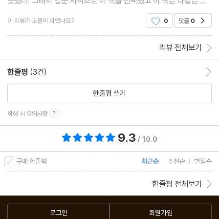
못했다. 그래서 입문 서적으로 이 책을 선택했고 이 책은 나같은 사
람에게도 읽기 좋은 책이라고 생각한다. 그리고 입문서에서 그치지
란 무엇인가 / 소크라테스 vs. 트라시마코스 ? 강자의 정의 / 정의로
이 리뷰가 도움이 되었나요?
0
댓글
0
공감
않고 더 어려운 책으로 나아가 봐야겠다.
운 국가란 무엇인가 / 철인왕의 비전 / 철학자들의 쿠데타? / 다시
한 번, 정의란 무엇인가
리뷰 전체보기
6th Brunch Time _ 아리스토텔레스의 도서관
한줄평
(3건)
한줄평 이동
시공을 초월한 세련미와 작품성 / 시학, 카타르시스 혹은 미메시스 /
한줄평 쓰기
인간은 타고난 정치적 동물이다 / 과학 발전의 선구자 혹은 방해자 /
작성 시 유의사항
형이상학 혹은 형이후학 / 아테네 학당
9.3
총 평점 9.3점
/ 10.0
Chapter 3 웅변가와 황제의 철학
구매 한줄평
최근순
추천순
별점순
메인 브런치: 키케로, 아우렐리우스
한줄평 전체보기
원전 토핑: 『수사학』/ 『예지력에 관하여』 / 『웅변술에 관하여』 / 『국
가론』 / 『신성론』 / 『명상록』
로그인
회원가입