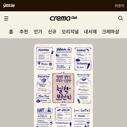
라운지
홈
추천
인기
신규
오리지널
내서재
크레마샵