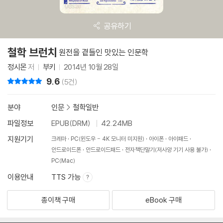
공유하기
철학 브런치
원전을 곁들인 맛있는 인문학
정시몬
저
부키
2014년 10월 28일
9.6
리뷰 총점
(5건)
분야
인문
>
철학일반
파일정보
EPUB(DRM)
42.24MB
지원기기
크레마
PC(윈도우 - 4K 모니터 미지원)
아이폰
아이패드
안드로이드폰
안드로이드패드
전자책단말기(저사양 기기 사용 불가)
PC(Mac)
이용안내
TTS 가능
종이책 구매
eBook 구매