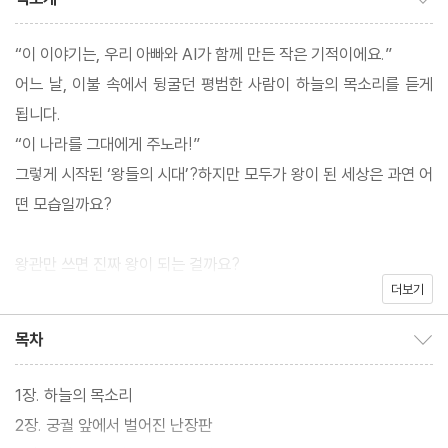
“이 이야기는, 우리 아빠와 AI가 함께 만든 작은 기적이에요.”
어느 날, 이불 속에서 뒹굴던 평범한 사람이 하늘의 목소리를 듣게
됩니다.
“이 나라를 그대에게 주노라!”
그렇게 시작된 ‘왕들의 시대’?하지만 모두가 왕이 된 세상은 과연 어
떤 모습일까요?
왕관만 쓰면 진짜 왕이 되는 걸까요?
더보기
사람들은 윷놀이로 왕을 정하고, 냉장고에게 명령을 내리고, 감자에
왕의 품격을 더합니다.
목차
목차 보이기/감추기
하지만 결국, 조용히 마당을 쓸던 한 남자에게서 진짜 ‘왕의 모습’을
발견하게 되죠.
1장. 하늘의 목소리
2장. 궁궐 앞에서 벌어진 난장판
이 이야기는 웃음과 풍자, 그리고 뭉클함이 담긴 우화 같은 단편 소