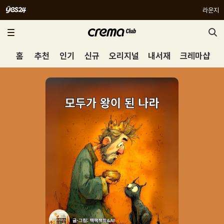
라운지
홈
추천
인기
신규
오리지널
내서재
크레마샵