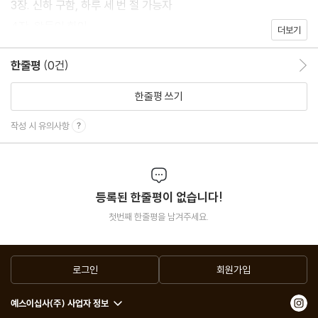
3장. 신하 구함, 하루 세 번 절 가능자
설입니다.
4장. 왕들의 회의
더보기
놀랍게도, 이건 우리 아빠와 AI가 대화를 주고받으며 함께 만든 작
품이에요. 가장 인간적인 상상력을, 가장 비인간적인 존재와 함께 만
한줄평
(0건)
한줄평 이동
들어낸, 정말 소중하고 기묘한 방식으로 태어난 이야기랍니다.
한줄평 쓰기
당신도 한 번, 왕이 넘치는 나라에 들러보시겠어요?
작성 시 유의사항
어쩌면… 진짜 왕이란 누구인지, 이 이야기를 다 읽고 나면 당신도
알게 될지도 모르니까요.
등록된 한줄평이 없습니다!
첫번째 한줄평을 남겨주세요.
로그인
회원가입
예스이십사(주) 사업자 정보