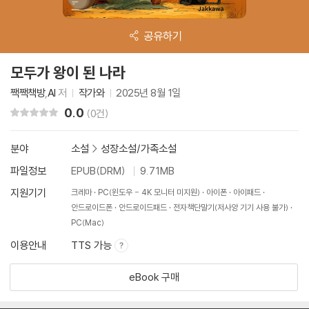
공유하기
모두가 왕이 된 나라
짹짹책방
,
AI
저
작가와
2025년 8월 1일
0.0
리뷰 총점
(0건)
분야
소설
>
성장소설/가족소설
파일정보
EPUB(DRM)
9.71MB
지원기기
크레마
PC(윈도우 - 4K 모니터 미지원)
아이폰
아이패드
안드로이드폰
안드로이드패드
전자책단말기(저사양 기기 사용 불가)
PC(Mac)
이용안내
TTS 가능
eBook 구매