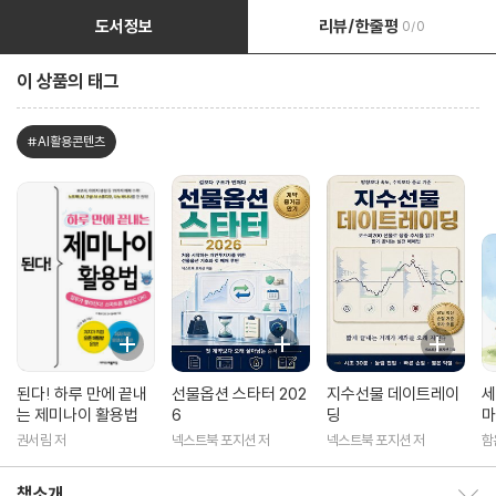
도서정보
리뷰/한줄평
0/0
이 상품의 태그
#AI활용콘텐츠
된다! 하루 만에 끝내
선물옵션 스타터 202
지수선물 데이트레이
세
는 제미나이 활용법
6
딩
마
권서림 저
넥스트북 포지션 저
넥스트북 포지션 저
함
책소개
책소개 보이기/감추기