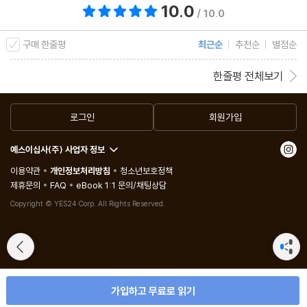
10.0
총 평점 10.0점
/ 10.0
구매 한줄평
최근순
추천순
별점순
한줄평 전체보기
로그인
회원가입
예스이십사(주) 사업자 정보
이용약관
개인정보처리방침
청소년보호정책
제휴문의
FAQ
eBook 1:1 문의/채팅상담
Copyright © YES24 Corp. All Rights Reserved.
가입하고 무료로 읽기