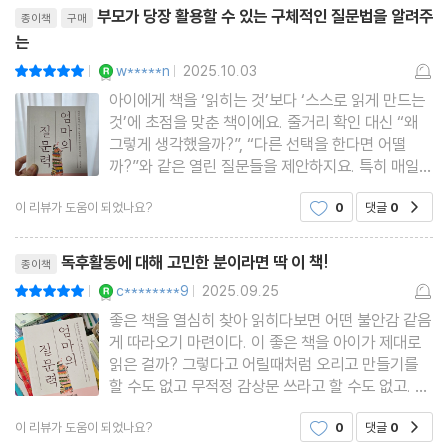
리뷰제목
출판사로부터 해당 도서
부모가 당장 활용할 수 있는 구체적인 질문법을 알려주
종이책
구매
는
호기심, 아직 아이 안에 있어요
YES마니아 : 로얄
w*****n
2025.10.03
평점10점
|
|
“우리 엄마는 답정너예요”
아이에게 책을 ‘읽히는 것’보다 ‘스스로 읽게 만드는
비교와 조바심 내려놓기
것’에 초점을 맞춘 책이에요. 줄거리 확인 대신 “왜
아이 속도에 맞는 우리 집 독서법
그렇게 생각했을까?”, “다른 선택을 한다면 어떨
까?”와 같은 열린 질문들을 제안하지요. 특히 매일
초등 고학년을 위한 읽기의 기술
활용할 수 있는 질문 예시가 풍성해 생활 속 대화에
엄마의 감정, 아이 귀로 저장됩니다
이 리뷰가 도움이 되었나요?
0
댓글
0
공감
바로 적용하기 좋습니다. 10분의 질문 독서만으로도
아이와 생각을 나누며 문해력과 사고력을 함께 키워
추천 도서, 중요하지 않습니다
리뷰제목
갈 수 있다는
독후활동에 대해 고민한 분이라면 딱 이 책!
‘1등이 읽는 책’은 없다
종이책
YES마니아 : 로얄
c********9
2025.09.25
평점10점
아이의 진짜 속마음을 마주하는 시간
|
|
좋은 책을 열심히 찾아 읽히다보면 어떤 불안감 같음
게 따라오기 마련이다. 이 좋은 책을 아이가 제대로
에필로그 아이에게 다정한 한마디를 건네주세요
읽은 걸까? 그렇다고 어릴때처럼 오리고 만들기를
참고 도서
할 수도 없고 무적정 감상문 쓰라고 할 수도 없고. 그
럴 때 이 책을 보면 된다. 좋은 질문은 아이를 깨우고
이 리뷰가 도움이 되었나요?
0
댓글
0
공감
책과의 깊은 이야기를 가능하게 한다 구체적인 방법