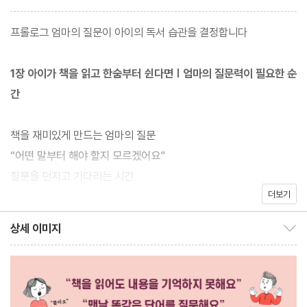
요즘 아이들 사이에서 ‘읽기 능력 저하’ 현상이 점점 뚜렷해지고 있
프롤로그 엄마의 질문이 아이의 독서 습관을 결정합니다
다. 책을 읽어도 내용을 제대로 이해하지 못하거나, 읽은 내용을 바
탕으로 생각을 확장하는 데 어려움을 겪는다. 특히 유튜브 쇼츠처럼
1장 아이가 책을 읽고 한숨부터 쉰다면 | 엄마의 질문력이 필요한 순
짧고 자극적인 콘텐츠에 익숙한 아이일수록, 긴 글을 차분히 읽고 받
간
아들이는 데 서툴다. 많은 엄마들이 아이에게 읽고, 이해하고, 생각
하고, 표현하는 힘을 길러 주고 싶어 하지만, 정작 어떻게 도와야 할
책을 재미있게 만드는 엄마의 질문
지 막막할 때가 많다. 여덟 살 지민이는 책을 읽을 때마다 “재미없
“어떤 말부터 해야 할지 모르겠어요”
어”라며 괴로워했다. 그러던 어느 날, 엄마가 “주인공의 기분은 어땠
질문을 던지고 기다리는 시간
을까?”, “너라면 어떻게 했을까?”라고 물었다. 지민이의 대답을 귀
더보기
질문에 긍정 에너지를 심는 법
기울여 듣고, 그에 대해 함께 이야기를 나누며 즐겁게 대화를 이어
‘만약에’ 질문으로 이어진 기적
상세 이미지
갔다. 그날 이후 지민이는 자신의 생각을 말하기 시작했고, 책을 대
상세 이미지 보이기/감추기
질문을 부담스러워하는 아이의 속마음
하는 태도에도 변화가 생겼다.
아이의 엉뚱한 대답 그대로 즐기기
이렇듯 저자는 아이에게 효과적인 책 읽기 습관을 길러 주는 가장 좋
2장 단어의 뜻만 묻던 아이, 이제 달라졌어요 | 엄마의 단어 하나 질