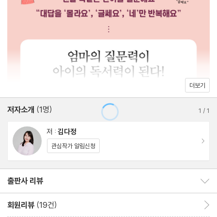
은 방법으로 ‘엄마의 질문’을 강조한다. 예를 들어, 책을 읽은 아이에
문법
게 “이 장면에서 주인공은 왜 그렇게 행동했을까?”, “너라면 어떻게
했을 것 같아?”와 같은 질문을 던져, 아이가 스스로 생각해 보도록
‘이거, 그거, 저거’의 함정
돕는 것이다. 이런 대화가 쌓이고 쌓일수록 아이는 책 내용을 자연스
날씨로 표현하는 ‘감탄’의 의미
럽게 떠올리고, 자신만의 생각을 자유롭게 펼친다. 아이와 책을 읽고
아이 머릿속 어휘 퍼즐 맞추기
대화를 나누는 데는 하루 10분이면 충분하다. 중요한 것은 많은 시
엄마의 언어로 아이에게 질문하기
더보기
간을 들이는 것이 아니라, 아이의 말에 귀 기울이고 생각을 함께 나
국어사전, 오늘의 단어 영양제
누는 따뜻한 태도다. 이 책이 엄마와 아이 사이에 생각과 마음을 잇
저자소개
(1명)
‘희생’에서 ‘봉사’까지, 덧붙이기 질문법
1
/
1
는 소중한 연결고리가 되어 줄 것이다.
저 :
김다정
3장 책 속 한 장면, 아이 마음에 남게 하려면 | 엄마의 장면 하나 질
이동
관심작가 알림신청
문법
출판사 리뷰
출판사 리뷰 보이기/감추기
기억은 문장이 아닌 장면으로 남는다
등장인물과 친구가 되는 순간
회원리뷰
(19건)
회원리뷰 이동
글에서 느끼는 소리와 냄새