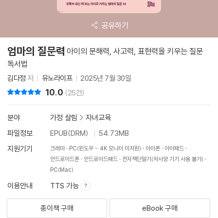
공유하기
엄마의 질문력
아이의 문해력, 사고력, 표현력을 키우는 질문
독서법
김다정
저
유노라이프
2025년 7월 30일
10.0
리뷰 총점
(25건)
분야
가정 살림
>
자녀교육
파일정보
EPUB(DRM)
54.73MB
지원기기
크레마
PC(윈도우 - 4K 모니터 미지원)
아이폰
아이패드
안드로이드폰
안드로이드패드
전자책단말기(저사양 기기 사용 불가)
PC(Mac)
이용안내
TTS 가능
종이책 구매
eBook 구매