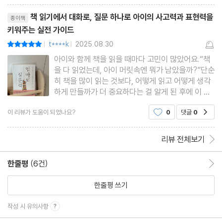
들이 나와 있어서 한책한질문 하면 된다. 제미있었
리뷰제목
어? 뻔한 질문에서
책 읽기에서 대화로, 질문 하나로 아이의 사고력과 표현력을
종이책
키워주는 실전 가이드
t****k
2025.08.30
평점10점
|
|
아이와 함께 책을 읽을 때마다 고민이 많았어요.“책
을 다 읽었는데, 아이 머릿속엔 뭐가 남았을까?”단순
히 책을 많이 읽는 것보다, 어떻게 읽고 어떻게 생각
하게 만들까가 더 중요하다는 걸 알게 된 후에 이 책
을 읽게 되었어요.『엄마의 질문력』은 아이와 책을 매
이 리뷰가 도움이 되었나요?
0
댓글
0
공감
개로 생각을 확장하는 방법을 알려주는 책이에요.단
순히 감상평을 묻는 게 아니라, 아이가 스스로 느끼
고 표현할 수 있
리뷰 전체보기
한줄평
(6건)
한줄평 이동
한줄평 쓰기
작성 시 유의사항