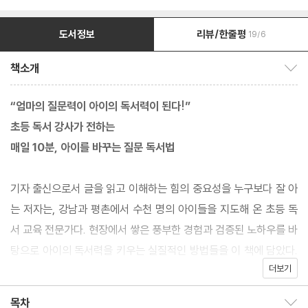
도서정보
리뷰/한줄평
19/6
책소개
책소개 보이기/감추기
“엄마의 질문력이 아이의 독서력이 된다!”
초등 독서 강사가 전하는
매일 10분, 아이를 바꾸는 질문 독서법
기자 출신으로서 글을 읽고 이해하는 힘의 중요성을 누구보다 잘 아
는 저자는, 강남과 평촌에서 수천 명의 아이들을 지도해 온 초등 독
서 교육 전문가다. 현장에서 쌓은 풍부한 경험과 검증된 노하우를 바
탕으로 아이의 독서력을 키우는 실질적인 방법들을 이 책에 담았다.
더보기
초보 부모도 쉽게 따라 할 수 있도록 상황별로 아이에게 하면 좋을
다양한 질문 예시도 함께 소개한다.
목차
목차 보이기/감추기