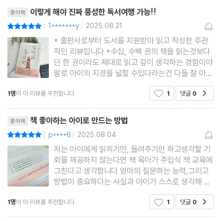
리뷰제목
우울한 마음은 회색, 잔잔한 마음은 초록색으로
이렇게 해야 진짜 풍성한 독서여행 가능!!
종이책
‘내가 주인공이었다면 어떻게 했을까?’
1*******y
2025.08.21
평점10점
|
|
책이 끝나도 이야기는 계속된다
* 출판사로부터 도서를 지원받아 읽고 작성한 주관
적인 리뷰입니다 *수십, 수백 권의 책을 읽는것보다
단 한 권이라도 제대로 읽고 깊이 생각하는 경험이야
4장 엄마의 질문이 아이의 문장이 되는 순간| 엄마의 문장 하나 질
말로 아이의 지경을 넓힐 수있다라는건 다들 잘 아시
잖아요?책을 읽기만 하고 끝! 하는걸로는 좀 아쉽다
문법
1명
이 이 리뷰를 추천합니다.
1
댓글
0
공감
라고 할 수있구요!물론 전혀 독서를 하지 않는것보단
낫지만요책 속 이야기를 가지고 엄마가 어떤 질문을
리뷰제목
질문으로 열고 글쓰기로 닫는 독서법
던지느냐에 따라 아이
책 좋아하는 아이로 만드는 방법
종이책
글쓰기의 시작은 ‘만만한 한 줄’로
p****6
2025.08.04
평점10점
|
|
엄마는 채점하는 사람이 아니에요
저는 아이에게 읽히기만, 들려주기만 하고생각할 기
즐거운 질문이 재미있는 문장을 부른다
회를 제공하지 않는다면 책 육아가 주입식 책 교육에
그친다고 생각합니다.엄마의 질문하는 능력,그리고
매일 다른 루틴으로 질문하세요
방법이 중요하다는 사실과 아이가 스스로 생각해 볼
조용하지만 꾸준히 하는 힘
수 있는 계기를마련하는 시간이독서 그 자체보다 더
1명
이 이 리뷰를 추천합니다.
1
댓글
0
?
공감
중요할 수 있겠다는 생각을일깨워 준다는 측면에
서 상당히 유익한 독서 경험이었습니다.*유노라이프
5장 기다려 주는 엄마, 책 읽는 아이 | 엄마의 질문력을 키우는 법