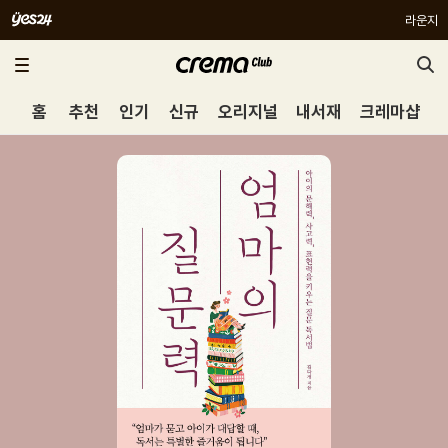
라운지
홈
추천
인기
신규
오리지널
내서재
크레마샵