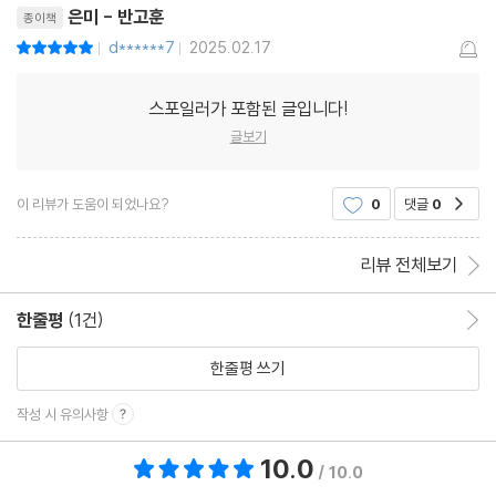
니다최근에 살인자의 기억법
은미 - 반고훈
종이책
d******7
2025.02.17
평점10점
|
|
스포일러가 포함된 글입니다!
글보기
이 리뷰가 도움이 되었나요?
0
댓글
0
공감
리뷰 전체보기
한줄평
(1건)
한줄평 이동
한줄평 쓰기
작성 시 유의사항
10.0
총 평점 10.0점
/ 10.0