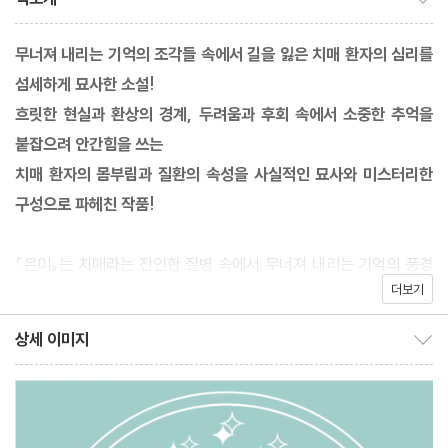
무너져 내리는 기억의 조각들 속에서 길을 잃은 치매 환자의 심리를
섬세하게 묘사한 소설!
흐릿한 현실과 환상의 경계, 두려움과 후회 속에서 소중한 추억을
붙잡으려 안간힘을 쓰는
치매 환자의 몸부림과 질환의 속성을 사실적인 묘사와 미스터리한
구성으로 파헤친 작품!
『은미』는 치매라는 잔인한 질병 속에서 무너져 내리는 기억의 풍경
더보기
을 섬세하고 깊이 있게 탐구하는 소설이다. 치매로 점차 기억을 잃어
가는 한 노인의 시점에서 펼쳐지는 이야기로, 치매를 앓고 있는 주인
상세 이미지
상세 이미지 보이기/감추기
공의 일상과 그를 둘러싼 가족, 특히 아내 ‘은미’와의 관계를 중심으
로 이야기가 전개된다.
현실과 환상의 경계가 모호해지는 시간 속에서, 소중한 추억을 붙잡