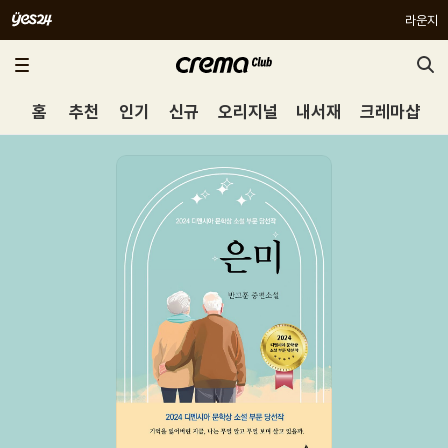
라운지
홈
추천
인기
신규
오리지널
내서재
크레마샵