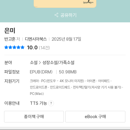
공유하기
은미
반고훈
저
디멘시아북스
2025년 8월 17일
10.0
리뷰 총점
(14건)
분야
소설
>
성장소설/가족소설
파일정보
EPUB(DRM)
50.98MB
지원기기
크레마
PC(윈도우 - 4K 모니터 미지원)
아이폰
아이패드
안드로이드폰
안드로이드패드
전자책단말기(저사양 기기 사용 불가)
PC(Mac)
이용안내
TTS 가능
종이책 구매
eBook 구매