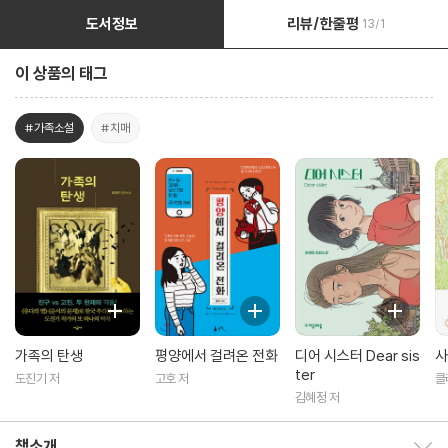
도서정보
리뷰/한줄평
13/1
이 상품의 태그
#가족소설
#치매
가족의 탄생
평양에서 걸려온 전화
디어 시스터 Dear sis
사
ter
도진기 저
고호 저
클
은
김혜정 저
책소개
책소개 보이기/감추기