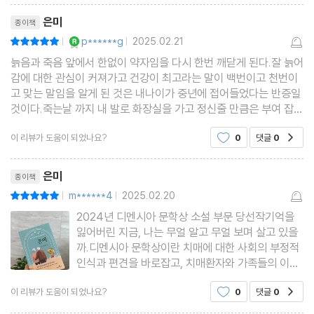
리뷰제목
은미
종이책
YES마니아 : 로얄
p******g
2025.02.21
평점10점
|
|
늙음과 죽음 앞에서 한없이 약자임을 다시 한번 깨닫게 된다.잘 늙어
감에 대한 관심이 커져가고 건강이 최고라는 말이 백번이고 천번이
고 맞는 말임을 알게 된 것은 내나이가 중년에 접어들었다는 반증일
것이다.죽는날 까지 내 발로 화장실을 가고 정신줄 만큼은 부여 잡자
고 바라는 것은 나의 자존심을 위함이기도 하지만 가족에게 짐이 되
이 리뷰가 도움이 되었나요?
0
댓글
0
공감
지 않고 싶은 마음이 크기 때문이다.치매 환자
리뷰제목
은미
종이책
m******4
2025.02.20
평점10점
|
|
2024년 디멘시아 문학상 소설 부문 당선작기억을
잃어버린 지금, 나는 무얼 알고 무얼 보며 살고 있을
까.디멘시아 문학상이란 치매에 대한 사회의 부정적
인식과 편견을 바로잡고, 치매환자와 가족들의 이야
기를 문학적으로 승화시키는 소중한 기회를 제공하
이 리뷰가 도움이 되었나요?
0
댓글
0
공감
고자 2017년 시작한 치매관련 문학 공모전이라고
한다. 이런 문학상이 있는줄도 몰랐는데, 이런 문학