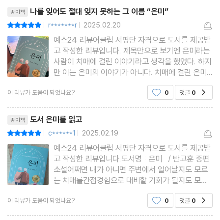
리뷰제목
상이 존재한다는것은 그만큼
나를 잊어도 절대 잊지 못하는 그 이름 “은미”
종이책
r*******r
2025.02.20
평점10점
|
|
예스24 리뷰어클럽 서평단 자격으로 도서를 제공받
고 작성한 리뷰입니다. 제목만으로 보기엔 은미라는
사람이 치매에 걸린 이야기라고 생각을 했었다. 하지
만 이는 은미의 이야기가 아니다. 치매에 걸린 은미
의 남편이 은미를 바라보고 은미를 생각하는 그런 이
이 리뷰가 도움이 되었나요?
0
댓글
0
공감
야기이다. 나를 잃어버리는 시간만큼 은미에 대한 기
억도 추억도 변해가는 과정을 너무 잘 묘사하여 읽으
리뷰제목
면서도 먹먹한 기분이
도서 은미를 읽고
종이책
c******1
2025.02.19
평점10점
|
|
예스24 리뷰어클럽 서평단 자격으로 도서를 제공받
고 작성한 리뷰입니다.도서명 : 은미 / 반고훈 중편
소설어쩌면 내가 아니면 주변에서 일어날지도 모르
는 치매를간접경험으로 대비할 기회가 될지도 모르
겠다는 생각에읽어보고 싶었습니다은미는 주인공의
이 리뷰가 도움이 되었나요?
0
댓글
0
공감
아내 이름이고주인공의 치매가 진행되며 일어나는
일들이치매가 걸린 당사자시점으로 이야기가 진행됩