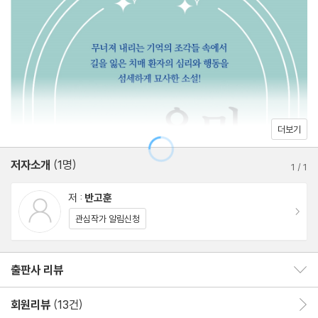
으려 안간힘을 쓰는 주인공의 몸부림은 독자에게 잊고 있었던 일상
의 소중함과 가족의 의미를 되새기게 한다. 특히 기억이란 기록이 아
니라 관계 속에서 살아 숨 쉬는 것이라는 메시지는 깊은 여운을 남깁
니다. 주인공의 시선에서 담담하게 그려내는 치매의 진행 과정과 그
의 일상 속에서 드러나는 치매라는 질환의 속성을, 과거와 현재가 뒤
엉키는 사실적인 묘사와 미스터리한 구성을 통해 독자들의 관심을
더보기
끌어내는 작품이다.
저자소개
(1명)
1
/
1
소설 『은미』는 제8회 ’디멘시아 문학상‘ 소설 부문 수상작으로, ‘디
저 :
반고훈
멘시아 문학상’은 치매에 대한 사회의 부정적 인식과 편견을 바로잡
이동
관심작가 알림신청
고, 치매 환자와 보호자들의 이야기를 문학적으로 승화시키기 위해
2017년부터 진행되는 치매 관련 문학 공모전이다.
출판사 리뷰
출판사 리뷰 보이기/감추기
회원리뷰
(13건)
회원리뷰 이동