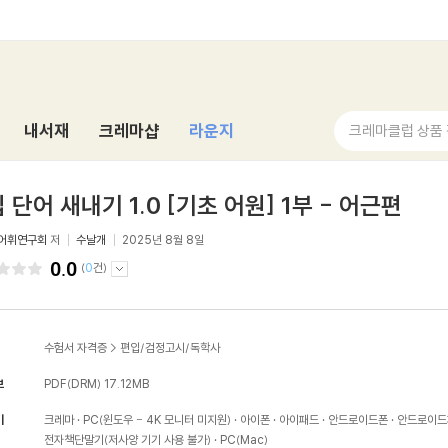
내서재
크레마샵
라운지
크레마클럽 상품
 단어 새내기 1.0 [기초 어원] 1부 - 어근편
 어휘연구회
저
수날개
2025년 8월 8일
0.0
(
0
건)
수험서 자격증
>
편입/검정고시/독학사
보
PDF(DRM)
17.12MB
기
크레마
PC(윈도우 - 4K 모니터 미지원)
아이폰
아이패드
안드로이드폰
안드로이드
전자책단말기(저사양 기기 사용 불가)
PC(Mac)