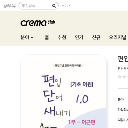
통합검색
분야
분야
홈
추천
인기
신규
오리지널
편입
편단새
분야
파일정
지원기