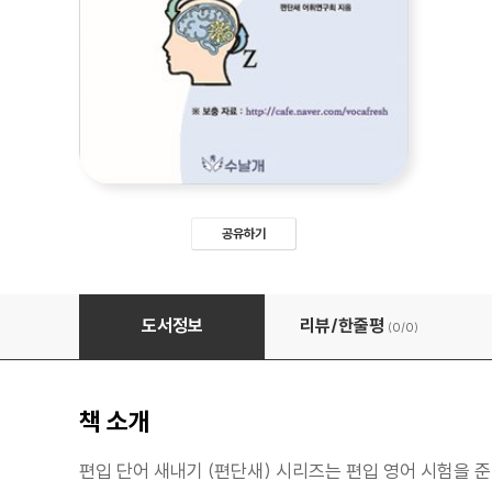
공유하기
편입 단어 새내기 1.0 [기초 어원] 1부 - 어근편
도서정보
리뷰/한줄평
(0/
0
)
책 소개
편입 단어 새내기 (편단새) 시리즈는 편입 영어 시험을 