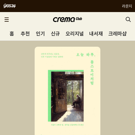
라운지
홈
추천
인기
신규
오리지널
내서재
크레마샵