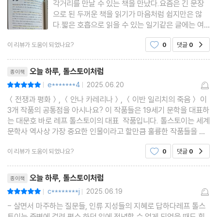
각거리를 만날 수 있는 책을 만났다.요즘은 긴 문장
으로 된 두꺼운 책을 읽기가 마음처럼 쉽지만은 않
다.짧은 호흡으로 읽을 수 있는 일기같은 글에는 여
러 성인들의 생각이나 글을 톨스토이의 언어로 소화
이 리뷰가 도움이 되었나요?
0
댓글
0
공감
된 문장으로 쓰였다.인간 최대의 행복은 자유라고 말
들 한다. 만약 자유가 행복이라면 자유인은 불행해질
리뷰제목
수 없다. 즉, 어떤 사람
오늘 하루, 톨스토이처럼
종이책
e*******4
2025.06.20
평점10점
|
|
＜전쟁과 평화＞, ＜안나 카레리나＞, ＜이반 일리치의 죽음＞ 이
3개 작품의 공통점을 아시나요? 이 작품들은 19세기 문학을 대표하
는 대문호 바로 레프 톨스토이의 대표 작품입니다. 톨스토이는 세계
문학사 역사상 가장 중요한 인물이라고 할만큼 훌륭한 작품들을 많
이 남겼는데요그는 평생 삶의 진리와 의미를 탐구하였고 세계적인
이 리뷰가 도움이 되었나요?
0
댓글
0
공감
성현들의 글을 읽으며 마음에 와닿는 내용을 메모
리뷰제목
오늘 하루, 톨스토이처럼
종이책
c********j
2025.06.19
평점10점
|
|
- 살면서 마주하는 질문들, 인류 지성들의 지혜로 답하다레프 톨스
토이는 중병에 걸려 평소 하던 일에 전념할 수 없게 되었을 때도 힘