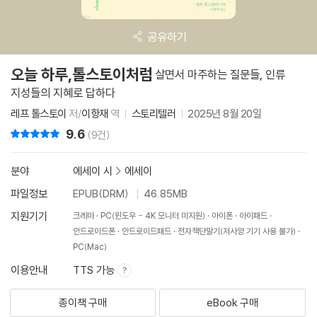
공유하기
오늘 하루,톨스토이처럼
살면서 마주하는 질문들, 인류
지성들의 지혜로 답하다
레프 톨스토이
저/
이항재
역
스토리텔러
2025년 8월 20일
9.6
리뷰 총점
(9건)
분야
에세이 시
>
에세이
파일정보
EPUB(DRM)
46.85MB
지원기기
크레마
PC(윈도우 - 4K 모니터 미지원)
아이폰
아이패드
안드로이드폰
안드로이드패드
전자책단말기(저사양 기기 사용 불가)
PC(Mac)
이용안내
TTS 가능
종이책 구매
eBook 구매