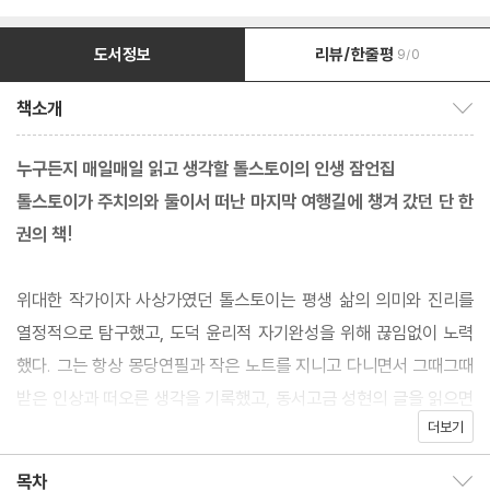
도서정보
리뷰/한줄평
9/0
책소개
책소개 보이기/감추기
누구든지 매일매일 읽고 생각할 톨스토이의 인생 잠언집
톨스토이가 주치의와 둘이서 떠난 마지막 여행길에 챙겨 갔던 단 한
권의 책!
위대한 작가이자 사상가였던 톨스토이는 평생 삶의 의미와 진리를
열정적으로 탐구했고, 도덕 윤리적 자기완성을 위해 끊임없이 노력
했다. 그는 항상 몽당연필과 작은 노트를 지니고 다니면서 그때그때
받은 인상과 떠오른 생각을 기록했고, 동서고금 성현의 글을 읽으면
더보기
서 마음에 와닿는 내용을 메모하여 삶의 지침으로 삼았다.
목차
목차 보이기/감추기