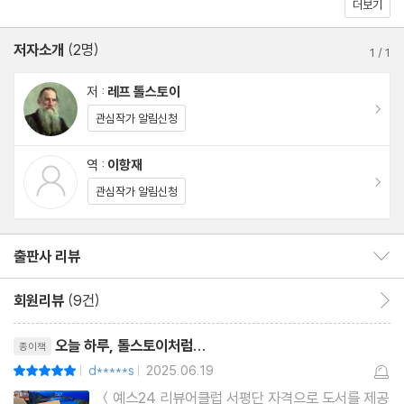
더보기
저자소개
(2명)
1
/
1
저 :
레프 톨스토이
이동
관심작가 알림신청
역 :
이항재
이동
관심작가 알림신청
출판사 리뷰
출판사 리뷰 보이기/감추기
회원리뷰
(9건)
회원리뷰 이동
리뷰제목
오늘 하루, 톨스토이처럼...
종이책
d*****s
2025.06.19
평점10점
|
|
＜예스24 리뷰어클럽 서평단 자격으로 도서를 제공