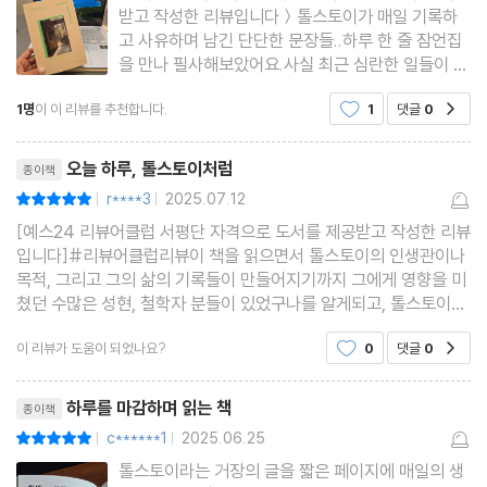
받고 작성한 리뷰입니다＞톨스토이가 매일 기록하
고 사유하며 남긴 단단한 문장들..하루 한 줄 잠언집
을 만나 필사해보았어요.사실 최근 심란한 일들이 많
아 말 그대로 마음이 소란했거든요.생각을 다잡아주
1명
이 이 리뷰를 추천합니다.
1
댓글
0
공감
는 한 문장을 매일매일 만나고 있습니다.톨스토이는
늘 몽당연필과 노트를 가지고 다니며 삶의 통찰을 기
리뷰제목
록했다고 하는데요.마음
오늘 하루, 톨스토이처럼
종이책
r****3
2025.07.12
평점10점
|
|
[예스24 리뷰어클럽 서평단 자격으로 도서를 제공받고 작성한 리뷰
입니다]#리뷰어클럽리뷰이 책을 읽으면서 톨스토이의 인생관이나
목적, 그리고 그의 삶의 기록들이 만들어지기까지 그에게 영향을 미
쳤던 수많은 성현, 철학자 분들이 있었구나를 알게되고, 톨스토이가
매일매일을 읽고 생각한 인생의 지침서를 직접 읽어볼 수 있다는 점
이 리뷰가 도움이 되었나요?
0
댓글
0
공감
이 나에게도 소중한 시간이었다. 톨스토이가 죽기
리뷰제목
하루를 마감하며 읽는 책
종이책
c******1
2025.06.25
평점10점
|
|
톨스토이라는 거장의 글을 짧은 페이지에 매일의 생