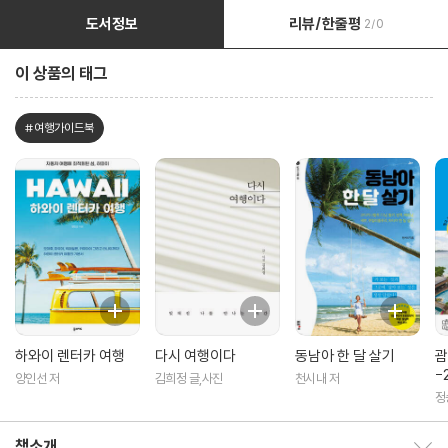
도서정보
리뷰/한줄평
2/0
이 상품의 태그
#여행가이드북
하와이 렌터카 여행
다시 여행이다
동남아 한 달 살기
괌
-
양인선 저
김희정 글,사진
천시내 저
정
책소개
책소개 보이기/감추기