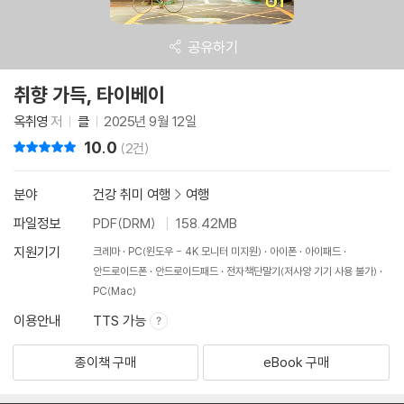
공유하기
취향 가득, 타이베이
옥취영
저
클
2025년 9월 12일
10.0
리뷰 총점
(2건)
분야
건강 취미 여행
>
여행
파일정보
PDF(DRM)
158.42MB
지원기기
크레마
PC(윈도우 - 4K 모니터 미지원)
아이폰
아이패드
안드로이드폰
안드로이드패드
전자책단말기(저사양 기기 사용 불가)
PC(Mac)
이용안내
TTS 가능
종이책 구매
eBook 구매