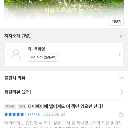
있는 포토 스폿이 기다리고 있다.
일상을 특별하게 만드는 감각적인 쇼핑
더보기
여행을 더욱 즐겁고 특별하게 완성하는 것은 역시 쇼핑이다. 개성이
저자소개
(1명)
넘치는 문구숍과 소품숍, 감각적인 편집숍, 레트로한 재래시장을 둘
1
/
1
러보다 보면 어느새 가방이 풍성해진다. 대만 감성이 묻어나는 디자
저 :
옥취영
인 문구, 생활소품, 현지에서만 구할 수 있는 식재료와 향 제품은 일
이동
관심작가 알림신청
상에서 타이베이를 계속 추억할 수 있는 특별한 발견이다. 놓치기 쉬
운 아이템부터 꼭 챙겨야 할 선물까지, 취향에 맞는 쇼핑 리스트를
출판사 리뷰
출판사 리뷰 보이기/감추기
꼼꼼하게 큐레이션했다.
회원리뷰
(2건)
회원리뷰 이동
취향대로 설계하는 나만의 타이베이 여행
리뷰제목
「취향 가득, 타이베이」는 2박 3일, 3박 4일, 4박 5일 일정은 물론,
타이베이에 떨어져도 이 책만 있으면 산다!
종이책
구매
원데이 문화 체험 코스, 산책 중심 코스, 혼자만의 시간을 즐기는 1
r****a
2025.09.24
평점10점
|
|
인 코스까지 다양한 일정을 제안한다. 미식·문화·산책·쇼핑·힙 플레
타이베이는 언젠가 꼭 가고 싶은 도시 중 하나였는데이 책을 읽다보