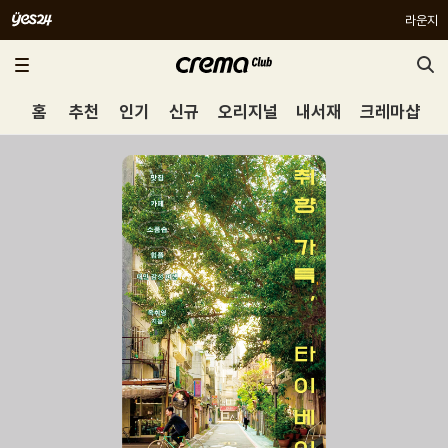
라운지
홈
추천
인기
신규
오리지널
내서재
크레마샵