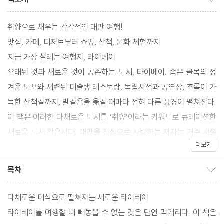
취향으로 채우는 감각적인 대만 여행!
맛집, 카페, 디저트부터 쇼핑, 산책, 문화 체험까지
지금 가장 설레는 여행지, 타이베이
오래된 것과 새로운 것이 공존하는 도시, 타이베이. 좁은 골목의 정
겨운 노포와 세련된 미슐랭 레스토랑, 독립서점과 공연장, 초록이 가
득한 산책길까지, 발걸음을 옮길 때마다 전혀 다른 풍경이 펼쳐진다.
이 책은 이러한 다채로운 도시를 ‘취향’이라는 키워드로 큐레이션한
새로운 도시 활용서다. 대만을 진심으로 사랑하는 저자는 거주 시절
더보기
자주 찾던 장소와 매년 새롭게 발굴한 곳, 현지인에게 오랫동안 사랑
받아 온 공간을 고루 소개한다. 미식·문화·쇼핑·산책·힙 플레이스·포
목차
목차 보이기/감추기
토 스폿 등 다양한 테마로 나눈 구성은 여행자가 자신의 속도와 관심
사에 맞춰 타이베이를 탐험하도록 돕는다. 모든 장소에는 구글 지도
다채로운 미식으로 펼쳐지는 새로운 타이베이
와 상점 홈페이지로 연결되는 QR코드가 수록되어 책 한 권만으로
타이베이를 여행할 때 빼놓을 수 없는 것은 단연 먹거리다. 이 책은
도 여행이 한층 편리해진다.