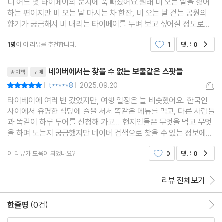
니 어느 덧 타이베이의 운치에 푹 빠졌어요.원래 비 오는 날을 싫어
이스를 균형 있게 담은 코스를 따라가면 누구나 만족스러운 여행을
하는 편이지만 비 오는 날 마시는 차 한잔, 비 오는 날 걷는 공원의
완성할 수 있다.
향기가 궁금해서 비 내리는 타이베이를 누벼 보고 싶어질 정도로요!
실제 여행에 필요한 자세한 정보와 초판 한정 지도, 추천 스케줄은
아울러 여행의 기초 정보와 지도, 교통 안내, 그리고 타이베이에서
1명
이 이 리뷰를 추천합니다.
1
댓글
0
공감
물론말 그대로 보물같은 스팟들이 빼곡하게 들
꼭 맛보고 챙겨야 할 과일, 음료, 차, 현지 아이템까지 알차게 담았
리뷰제목
다. 모든 장소에는 구글 지도와 홈페이지로 연결되는 QR코드를 수
네이버에서는 찾을 수 없는 보물같은 스팟들
종이책
구매
록해 여행 준비와 이동이 더욱 편리해진다. 실용적인 안내와 감각적
t*****8
2025.09.20
평점10점
|
|
인 큐레이션을 동시에 갖춘 이 책은 타이베이를 처음 찾는 이에게는
타이베이에 여러 번 갔었지만, 여행 일정은 늘 비슷했어요. 한국인
든든한 길잡이가, 여러 번 방문한 사람에게는 새로운 영감을 주는 여
사이에서 유명한 식당에 줄을 서서 똑같은 메뉴를 먹고, 다른 사람들
과 똑같이 하루 투어를 신청해 가고... 현지인들은 무엇을 먹고 무엇
행 파트너가 된다.
을 하며 노는지 궁금했지만 네이버 검색으로 찾을 수 있는 정보에는
한계가 있더군요.이 책에 나와있는 곳들은 다 처음 보는 곳이었어요.
이 리뷰가 도움이 되었나요?
0
댓글
0
공감
아, 타이베이에 이렇게 우아한 찻집이 있구
리뷰 전체보기
한줄평
(0건)
한줄평 이동