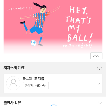
더보기
저자소개
(1명)
1
/
1
글그림 :
조 갬블
이동
관심작가 알림신청
출판사 리뷰
출판사 리뷰 보이기/감추기