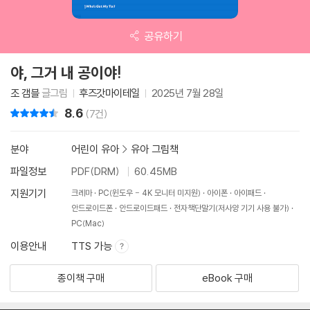
공유하기
야, 그거 내 공이야!
조 갬블
글그림
후즈갓마이테일
2025년 7월 28일
8.6
리뷰 총점
(7건)
분야
어린이 유아
>
유아 그림책
파일정보
PDF(DRM)
60.45MB
지원기기
크레마
PC(윈도우 - 4K 모니터 미지원)
아이폰
아이패드
안드로이드폰
안드로이드패드
전자책단말기(저사양 기기 사용 불가)
PC(Mac)
이용안내
TTS 가능
종이책 구매
eBook 구매