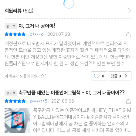
회원리뷰
(5건)
회원리뷰 이동
리뷰제목
야, 그거 내 공이야!
종이책
b****o
2021.07.28
평점10점
|
|
개정판으로 나오면서 표지가 달라졌어요. 개인적으로 앨리스의 역
동적인 모습을 담고 있는 개정판 표지가 훨씬 더 매력적으로 다가와
요. 한편 이번 개정판은 영한 이중언어로 쓰여 있는데요. 한글책인데
원플러스원으로 원서까지 한 권 더 생긴 느낌?!!! 암튼 보면 볼수록
맘에 들어요. 줄거리는 매우 간단해요. 공차기를 좋아하는 소녀 앨리
이 리뷰가 도움이 되었나요?
0
댓글
0
공감
스가 마당에서 공을 차다가 공이 담
리뷰제목
축구만큼 재밌는 이중언어그림책 - 야, 그거 내공이야??
종이책
s******5
2021.06.06
평점10점
|
|
축구만큼 재밌는 이중언어그림책 HEY, THAT'S M
Y BALL!#야그거내공이야 #조갬블작가 #이중언
어그림책마당에서 공 차는 걸 좋아하는 앨리스의 이
야기입니다. 어느 날 공을 세게 차버려 공을 잃어버