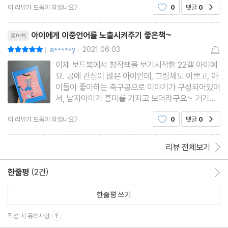
이 리뷰가 도움이 되었나요?
0
댓글
0
공감
구의 즐거움과 기쁨을 간접적으로 아기가 느끼길 기대합니
리뷰제목
아이에게 이중언어를 노출시켜주기 좋은책~
종이책
a*****y
2021.06.03
평점10점
|
|
이제 보드북에서 창작책을 보기시작한 22갤 아이예
요. 공에 관심이 많은 아이인데, 그림체도 이쁘고, 아
이들이 좋아하는 축구공으로 이야기가 구성되어있어
서, 남자아이가 흥미를 가지고 보더라구요~ 거기에
이중언어로 되어있어 한글로도 읽어주고, 영어로도
이 리뷰가 도움이 되었나요?
0
댓글
0
공감
읽어줄수 있어 좋았어요.양장본인데, 탄탄하게 잘되
어있어 아이가 넘기면서 봐도 뜯김없이 잘사용할수
있어요.
리뷰 전체보기
한줄평
(2건)
한줄평 이동
한줄평 쓰기
작성 시 유의사항