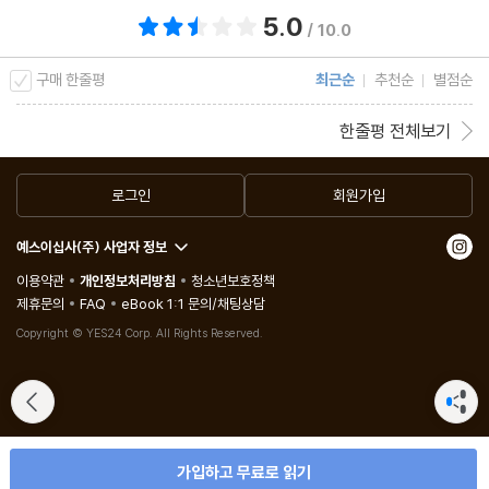
5.0
총 평점 5.0점
/ 10.0
구매 한줄평
최근순
추천순
별점순
한줄평 전체보기
로그인
회원가입
예스이십사(주) 사업자 정보
이용약관
개인정보처리방침
청소년보호정책
제휴문의
FAQ
eBook 1:1 문의/채팅상담
Copyright © YES24 Corp. All Rights Reserved.
가입하고 무료로 읽기