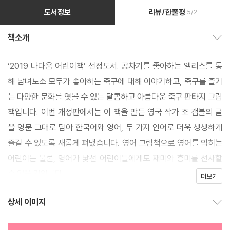
도서정보
리뷰/한줄평
5/2
책소개
책소개 보이기/감추기
‘2019 나다움 어린이책’ 선정도서. 공차기를 좋아하는 앨리스를 통
해 남녀노소 모두가 좋아하는 축구에 대해 이야기하고, 축구를 즐기
는 다양한 문화를 엿볼 수 있는 달콤하고 아름다운 축구 판타지 그림
책입니다. 이번 개정판에서는 이 책을 만든 영국 작가 조 갬블의 글
을 영문 그대로 담아 한국어와 영어, 두 가지 언어로 더욱 생생하게
즐길 수 있도록 새롭게 펴냈습니다. 영어 그림책으로 영어를 익히는
어린이는 물론, 영어가 낯선 어린이들에게도 재미와 흥미를 선사할
수 있을 것입니다.
더보기
상세 이미지
상세 이미지 보이기/감추기