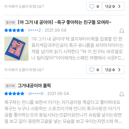
린 앨리스가 옆집을 시작으로 골목, 공원, 해변.. 구석
이 리뷰가 도움이 되었나요?
0
댓글
0
공감
구석 공을 찾아 나서는 이야기인데요.과연 앨리스는
공을 찾을 수 있을까요?조 갬블 작가의 [야, 그거 내
리뷰제목
공이야!!]는 2019년 나다움 어
[야 그거 내 공이야] -축구 좋아하는 친구들 모여라-
종이책
h****2
2021.06.04
평점10점
|
|
‘야 그거 내 공이야’책 표지부터이목을 집중할 만 한
표지색감과주인공의 축구 유니폼을 보자마자아이는
책을 넘기며 읽기 시작한다.“와 이 친구fc 바르셀로
나 팀이잖아!”아이에게는스페인 여행에서 사온FC
바르셀로나 유니폼이 있었는데 그림을 보며 떠올린
이 리뷰가 도움이 되었나요?
0
댓글
0
공감
듯 하다.요즘 축구에 흥미가 생겨 축구 공이며 유니
폼 등 그림이나 책 등관련 영상이 있으면 무엇이든흥
리뷰제목
미를 보이는 터라 첫
그거내공이야 홀릭
종이책
d*****6
2021.06.04
평점10점
|
|
축구하는 언니를 보면서 아기는 자기공이랑 똑같다고 좋아하네요
축구는 누구나 사랑하는 스포츠이기에 언니의 축구사랑은 아기가
공을 좋아하는것과 동일시되는것같아요언니가 슈팅을 날리는장면
을 보고 같이 응원하고골을 넣는 모습을 보고 우리는자연스레 하인
파이브하면서 같이 기뻐하고. 축구를 직접적으로 보진 않았지만 축