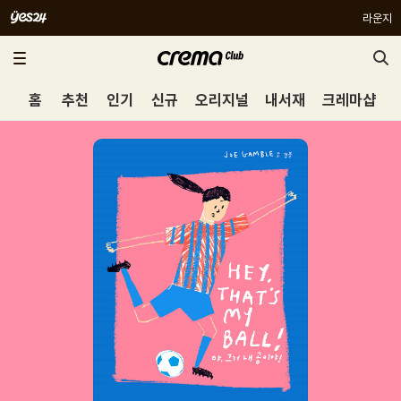
라운지
홈
추천
인기
신규
오리지널
내서재
크레마샵