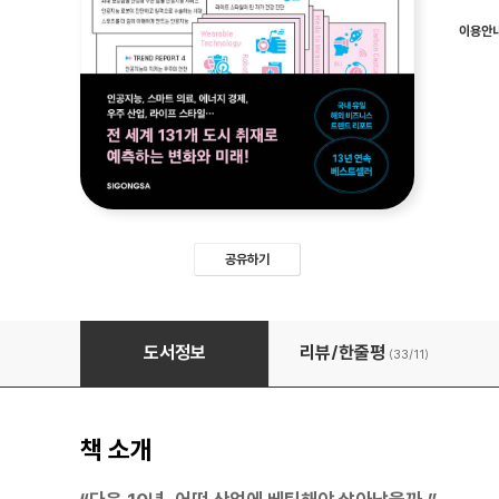
이용안
공유하기
2026 한국이 열광할 세계 트렌드
도서정보
리뷰/한줄평
(33/
11
)
책 소개