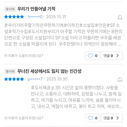
리뷰제목
우리가 만들어낼 기적
종이책
h*****0
2025.10.31
평점10점
|
|
#우리가마주할기적은무한하기에#이하진#소설집#안온#SF소
설#작가수집#도서지원우리가 마주할 기적은 무한하기에는 8편의
단편으로 구성된 소설집이다.SF소설 이라고 떠올리면 우주를 배경
으로 한 소설을 떠올리게 된다. 우주전쟁이나 외계인이 등장해야 할
것 같은 이미지.이하진 작가가 풀어내는 SF소설은미래의 어느 시점
이 리뷰가 도움이 되었나요?
0
댓글
0
공감
이 배경인 주인공들은멸망이 목전에 와 있거나 신념으로 인해 희
리뷰제목
무너진 세상에서도 잃지 않는 인간성
종이책
p*****7
2025.10.30
평점10점
|
|
#도서제공 p.35 시간은 삶의 증명이었다. 사람을
만나고, 소통하고, 대화하며, 감정을 나누고, 함께 일
하고, 여가를 누리고, 여유를 느끼며, 숨을 들이마시
고, 내쉬고, 계절이 바뀌고, 꽃이 피고 지며, 세상과
사람이 이어지는 모든 순간은 시간과 함께였다. SF
이 리뷰가 도움이 되었나요?
0
댓글
0
공감
소설들을 읽다 보면 때로 과학 전공자가 집필한 SF
를 마주할 때가 있다. 그런 책들은 대체로 세계관을