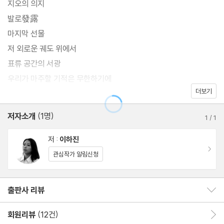
지오의 의지
그로 인한 기후 위기는 외면할 수 없는 현실이 되었다. AI 기술은 그
발로發露
것이 언젠가 인간의 제어를 벗어날 것만 같은 불안을 불러일으킨다.
마지막 선물
많은 사람이 그저 혐오와 불신으로 당면한 현실과 불안을 잠시 잊고
저 외로운 궤도 위에서
자 한다. 이하진의 소설은 묻는다. 당신은 어떠한 선택을 할 것이냐
표류 공간의 서광
고. 그리고 이어서 말한다. 당신의 선택이 기적을 만들 수 있다고. 불
우리가 마주할 기적은 무한하기에
안하고 꺾이고 상처받아도 나아갈 수 있다고. 그것이 지금 우리가 만
더보기
작가의 말
들어낼 무한한 기적이라고.
저자소개
(1명)
1
/
1
저 :
이하진
이동
관심작가 알림신청
출판사 리뷰
출판사 리뷰 보이기/감추기
회원리뷰
(12건)
회원리뷰 이동