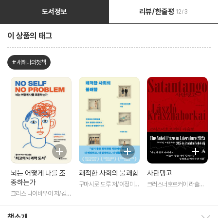
도서정보
리뷰/한줄평
12/3
이 상품의 태그
#새해나의첫책
뇌는 어떻게 나를 조
쾌적한 사회의 불쾌함
사탄탱고
종하는가
구마시로 도루 저/이정미
크러스너호르커이 라슬로
역
저/조원규 역
크리스 나이바우어 저/김윤
종 역
책소개
책소개 보이기/감추기