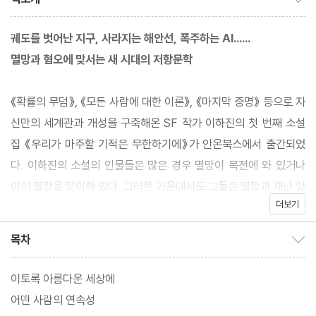
궤도를 벗어난 지구, 사라지는 해안선, 폭주하는 AI……
멸망과 혐오에 맞서는 새 시대의 저항문학
《확률의 무덤》, 《모든 사람에 대한 이론》, 《마지막 증명》 등으로 자
신만의 세계관과 개성을 구축해온 SF 작가 이하진의 첫 번째 소설
집 《우리가 마주할 기적은 무한하기에》가 안온북스에서 출간되었
다. 이하진의 소설의 인물들은 많은 경우 멸망이 목전에 와 있거나
이미 멸망을 맞이해 있다. 그러한 가운데서도 그들은 멸망과 재난 앞
더보기
에서 인간의 존엄을 지키려 애쓴다. 먼저 떠난 이들을 애도하고, 남
은 이들을 위한 일을 찾고, 이 상황을 타개할 기적을 탐색한다. 그러
목차
목차 보이기/감추기
면서 다짐하듯 속삭인다. “다시는 반복되지 않기를.”
이토록 아름다운 세상에
이러한 이하진의 세계는 분명 과학적 상상력에 기반하지만, 독자에
어떤 사람의 연속성
게 이 세계는 지독하게 현실적이다. 지구의 온도는 해마다 높아지고