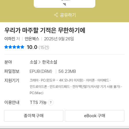
공유하기
우리가 마주할 기적은 무한하기에
이하진
저
안온북스
2025년 9월 26일
10.0
리뷰 총점
(15건)
분야
소설
>
한국소설
파일정보
EPUB(DRM)
56.23MB
지원기기
크레마
PC(윈도우 - 4K 모니터 미지원)
아이폰
아이패드
안드로이드폰
안드로이드패드
전자책단말기(저사양 기기 사용 불가)
PC(Mac)
이용안내
TTS 가능
종이책 구매
eBook 구매