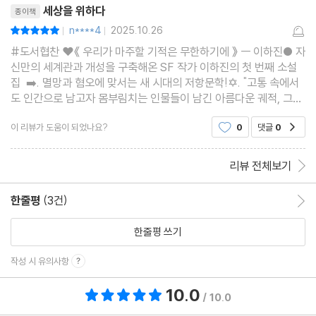
지만, 책을 읽다 보면 현
세상을 위하다
종이책
n****4
2025.10.26
평점10점
|
|
#도서협찬 ❤️《 우리가 마주할 기적은 무한하기에 》 ㅡ 이하진● 자
신만의 세계관과 개성을 구축해온 SF 작가 이하진의 첫 번째 소설
집 ➡️. 멸망과 혐오에 맞서는 새 시대의 저항문학!✡️. "고통 속에서
도 인간으로 남고자 몸부림치는 인물들이 남긴 아름다운 궤적, 그것
이 곧 소설"ㅡ독특한 세계관으로 자신만의 세상을 구축해 온 이하진
이 리뷰가 도움이 되었나요?
0
댓글
0
공감
작가의 소설집이다. 이 책은 무려 8편이
리뷰 전체보기
한줄평
(3건)
한줄평 이동
한줄평 쓰기
작성 시 유의사항
10.0
총 평점 10.0점
/ 10.0