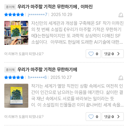
리뷰제목
설명하기 위해 어떤 물
우리가 마주할 기적은 무한하기에 , 이하진
종이책
j********7
2025.10.29
평점10점
|
|
자신만의 세계관과 개성을 구축해온 SF 작가 이하진
의 첫 번째 소설집 《우리가 마주할 기적은 무한하기
에》는현실적이지만 또 과학적 상상력이 더해진 SF
소설이다. 아무래도 현실에 도래한 AI기술에 대한
이야기를 담았기에,비현실적이면서도 너무 현실감
이 리뷰가 도움이 되었나요?
0
댓글
0
공감
있는 다가오는 요소들은 소름끼치고도 긴장되기도
하다.이하진작가의 소설은 대부분 멸망에서부터 시
리뷰제목
작한다. 나는 언젠가 우리가
우리가 마주할 기적은 무한하기에
종이책
h*******6
2025.10.27
평점10점
|
|
작가는 세계가 멸망 직전인 상황 속에서도 여전히 인
간이 인간으로 남으려는 마음을 얘기한다. 삶이란 결
국 재난 속에서도 서로를 바라보는 일이라는 듯
이. 이 소설집의 인물들은 이미 끝나버린 세계 속을
살아가거나, 끝이 다가오는 것을 느끼며 하루하루를
이 리뷰가 도움이 되었나요?
0
댓글
0
공감
버틴다. 그러나 그 버팀은 단순한 생존이 아니라, 존
엄을 지키기 위한 것으로 보인다. 장르는 SF에 가깝
리뷰제목