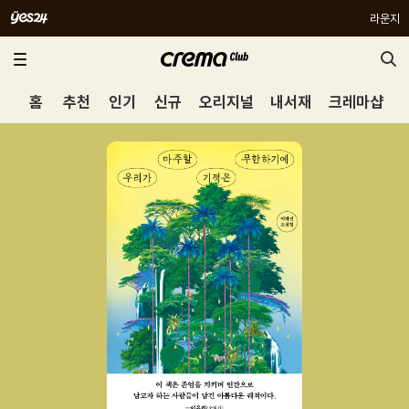
라운지
홈
추천
인기
신규
오리지널
내서재
크레마샵