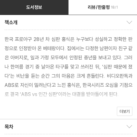
도서정보
리뷰/한줄평
18/1
책소개
책소개 보이기/감추기
한국 프로야구 28년 차 심판 홍식은 누구보다 성실하고 정확한 판
정으로 인정받아 온 베테랑이다. 집에서는 다정한 남편이자 친구 같
은 아버지로, 일과 가정 모두에서 안정된 중년을 보내고 있다. 그러
나 한여름 경기 중 날아온 타구를 맞고 쓰러진 뒤, ‘심판 때문에 졌
다’는 비난을 듣는 순간 그의 마음은 크게 흔들린다. 비디오판독과
ABS로 자신이 밀려난다고 느낀 홍식은, 한국시리즈 오심을 기점으
로 결국 ‘ABS vs 인간 심판’이라는 대결을 받아들이게 된다.
더보기
《심판이라는 돌》은 ‘오점 제로’를 요구하는 시대에, 흔들리면서도
끝까지 버티는 한 인간의 이야기를 담았다. 기계는 완벽하고 사람은
목차
목차 보이기/감추기
완벽할 수 없다는 사실이 잔인하게 드러나는 순간들. 누구나 언젠가