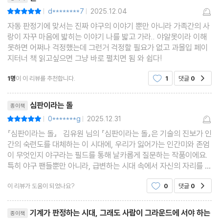
d********7
2025.12.04
평점10점
|
|
자동 판정기에 맞서는 진짜 야구의 이야기 뿐만 아니라 가족간의 사
랑이 자꾸 마음에 밟히는 이야기 나를 밟고 가라.. 야알못이라 이해
못하면 어쩌나 걱정했는데 그런거 걱정할 필요가 없고 과몰입 페이
지터너 책 읽고싶으면 그냥 바로 펼치면 됨 와 쉽다!
1명
이 이 리뷰를 추천합니다.
1
댓글
0
공감
리뷰제목
심판이라는 돌
종이책
0*******g
2025.12.31
평점10점
|
|
『심판이라는 돌』 김유원 님의 『심판이라는 돌』은 기술의 진보가 인
간의 숙련도를 대체하는 이 시대에, 우리가 잃어가는 인간미와 존엄
이 무엇인지 야구라는 필드를 통해 날카롭게 질문하는 작품이에요.
특히 야구 팬들뿐만 아니라, 급변하는 시대 속에서 자신의 자리를 고
민하는 모든 직장인과 중년들에게 깊은 울림을 줄 소설이죠. 주인공
이 리뷰가 도움이 되었나요?
0
댓글
0
공감
홍식은 한국 프로야구의 산증인이자, 필
리뷰제목
기계가 판정하는 시대, 그래도 사람이 그라운드에 서야 하는
종이책