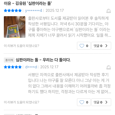
이유 - 김유원 '심판이라는 돌'
y*******4
2025.12.17
평점10점
|
|
출판사로부터 도서를 제공받아 읽어본 후 솔직하게
작성한 서평입니다. 저녁 6시 30분을 기다리는, 야
구를 좋아하는 야구팬으로써 '심판이라는 돌' 이라는
제목 자체가 너무 끌려서 읽기 시작했어요. 일을 하
고 하루의 피로를 씻어내려 켰던 야구가 가끔은 스트
이 리뷰가 도움이 되었나요?
0
댓글
0
공감
레스를 더 주기도 하는데, 특히 결정적인 순간에 나
오는 심판의 판정 하나가 경기를 뒤집거나 할때는...
리뷰제목
ㅎㅎ 그래서 솔직히 고
심판이라는 돌 - 우리는 다 돌이다.
종이책
d****d
2025.12.17
평점10점
|
|
서평단 자격으로 출판사에서 제공받아 작성한 후기
입니다.나는 야구를 잘 모른다.아니 그냥 아는 게 거
의 없다.그래서 내용을 이해하기 어려울까봐 좀 걱정
하기도 했다.하지만, 걱정과는 다르게 아는 게 없어
도 재밌게 읽을 수 있었다.(다 읽고, 표지를 다시 보
이 리뷰가 도움이 되었나요?
0
댓글
0
공감
면 돌이 있어서 신경 쓰인다)책의 마지막 장에 ＜야
구의 규칙과 용어＞를 담은 부분이 있어 혹시 나처럼
리뷰제목
야구를 모르는 사람이