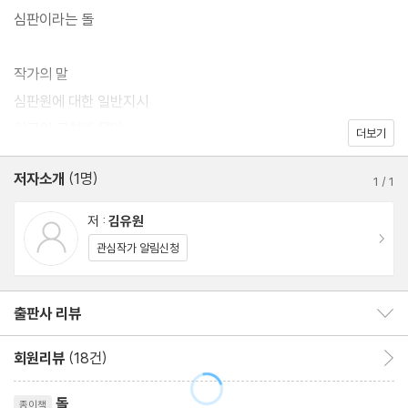
는 한 번쯤 맞닥뜨리는 그 ‘무너짐의 순간’을 날카롭고도 인간적으로
심판이라는 돌
그려낸 소설이다.
작가의 말
심판원에 대한 일반지시
야구의 규칙과 용어
더보기
저자소개
(1명)
1
/
1
저 :
김유원
이동
관심작가 알림신청
출판사 리뷰
출판사 리뷰 보이기/감추기
회원리뷰
(18건)
회원리뷰 이동
리뷰제목
돌
종이책