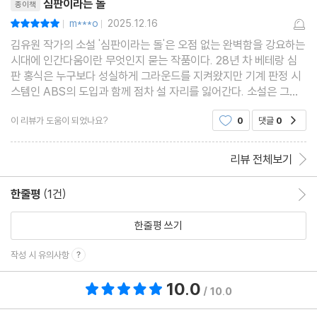
심판이라는 돌
종이책
m***o
2025.12.16
평점10점
|
|
김유원 작가의 소설 '심판이라는 돌'은 오점 없는 완벽함을 강요하는
시대에 인간다움이란 무엇인지 묻는 작품이다. 28년 차 베테랑 심
판 홍식은 누구보다 성실하게 그라운드를 지켜왔지만 기계 판정 시
스템인 ABS의 도입과 함께 점차 설 자리를 잃어간다. 소설은 그가
은퇴한 스타 선수와 인간 대 로봇의 심판 대결을 펼치게 되는 과정을
이 리뷰가 도움이 되었나요?
0
댓글
0
공감
그리며 기계의 차가운 정확성 앞에 선 인간의 뜨
리뷰 전체보기
한줄평
(1건)
한줄평 이동
한줄평 쓰기
작성 시 유의사항
10.0
총 평점 10.0점
/ 10.0