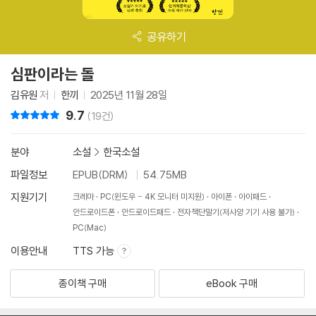
공유하기
심판이라는 돌
김유원
저
한끼
2025년 11월 28일
9.7
리뷰 총점
(19건)
분야
소설
>
한국소설
파일정보
EPUB(DRM)
54.75MB
지원기기
크레마
PC(윈도우 - 4K 모니터 미지원)
아이폰
아이패드
안드로이드폰
안드로이드패드
전자책단말기(저사양 기기 사용 불가)
PC(Mac)
이용안내
TTS 가능
종이책 구매
eBook 구매