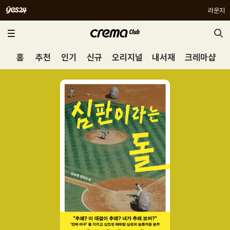
라운지
홈
추천
인기
신규
오리지널
내서재
크레마샵