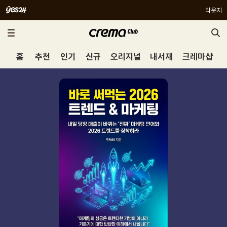
라운지
홈
추천
인기
신규
오리지널
내서재
크레마샵