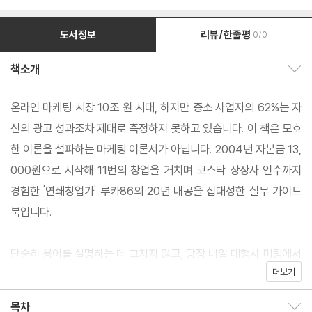
도서정보
리뷰/한줄평
0/0
책소개
책소개 보이기/감추기
온라인 마케팅 시장 10조 원 시대, 하지만 중소 사업자의 62%는 자
신의 광고 성과조차 제대로 측정하지 못하고 있습니다. 이 책은 모호
한 이론을 설파하는 마케팅 이론서가 아닙니다. 2004년 자본금 13,
000원으로 시작해 11번의 창업을 거치며 코스닥 상장사 인수까지
경험한 '연쇄창업가' 루카86의 20년 내공을 집대성한 실무 가이드
북입니다.
단순히 용어를 설명하는 데 그치지 않고, 당장 내일 대행사 미팅에서
더보기
주도권을 잡을 수 있는 '실전 언어'를 가르쳐 드립니다. 특히 《트렌드
코리아 2026》 등 국내외 주요 트렌드 서적 4권을 심층 분석하여
목차
목차 보이기/감추기