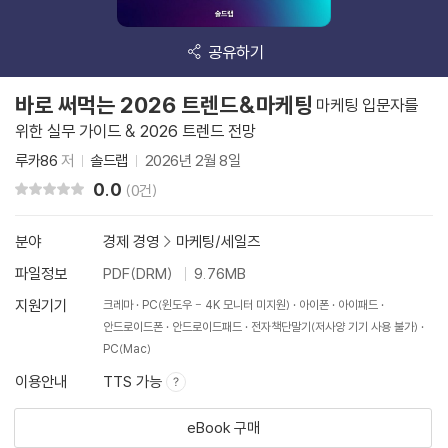
공유하기
바로 써먹는 2026 트렌드&마케팅
마케팅 입문자를
위한 실무 가이드 & 2026 트렌드 전망
루카86
저
솔드랩
2026년 2월 8일
0.0
리뷰 총점
(0건)
분야
경제 경영
>
마케팅/세일즈
파일정보
PDF(DRM)
9.76MB
지원기기
크레마
PC(윈도우 - 4K 모니터 미지원)
아이폰
아이패드
안드로이드폰
안드로이드패드
전자책단말기(저사양 기기 사용 불가)
PC(Mac)
이용안내
TTS 가능
eBook 구매