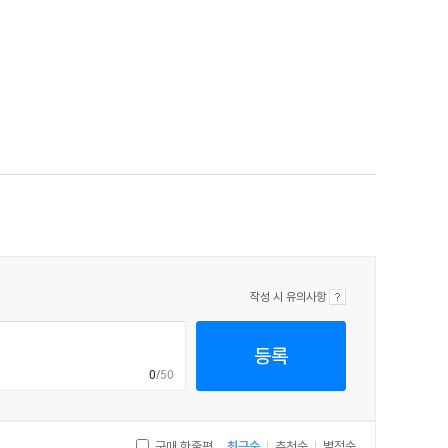
작성 시 유의사항
등록
0
/50
구매 한줄평
최근순
추천순
별점순
|
|