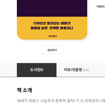
이용안
공유하기
모파상의 목걸이
도서정보
리뷰/한줄평
(0/
0
)
책 소개
19세기 프랑스 사실주의 문학의 걸작! 기 드 모파상의 <