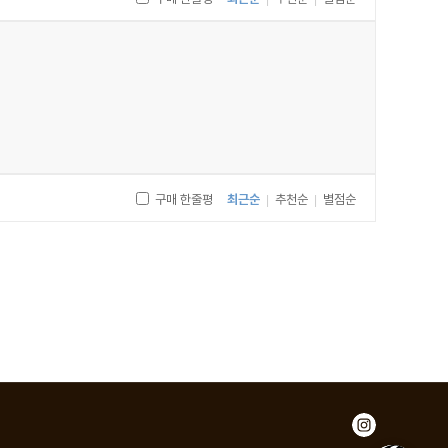
구매 한줄평
최근순
추천순
별점순
|
|