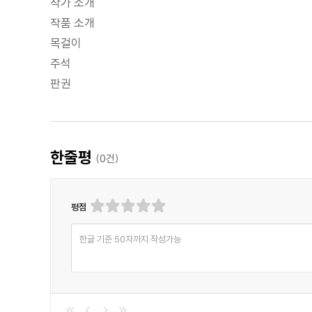
작가 소개
작품 소개
목걸이
주석
판권
한줄평
(
0
건)
평점
한글 기준 50자까지 작성가능