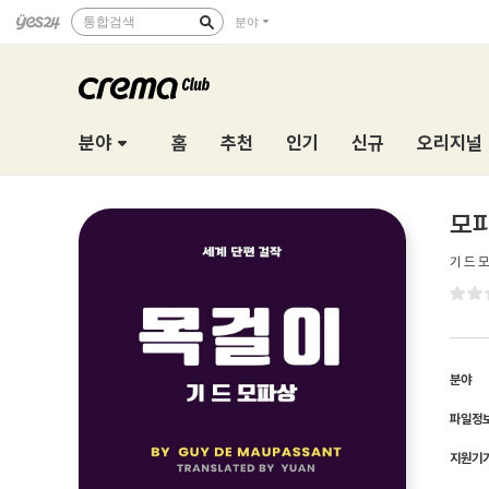
통합검색
분야
분야
홈
추천
인기
신규
오리지널
모
기 드 
분야
파일정
지원기