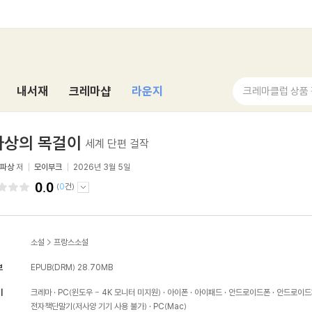
내서재
크레마샵
라운지
크레마클럽 상품
파상의 목걸이
세계 단편 걸작
모파상
저
모이부크
2026년 3월 5일
0.0
(
0
건)
소설
>
프랑스소설
보
EPUB(DRM)
28.70MB
기
크레마
PC(윈도우 - 4K 모니터 미지원)
아이폰
아이패드
안드로이드폰
안드로이드
전자책단말기(저사양 기기 사용 불가)
PC(Mac)