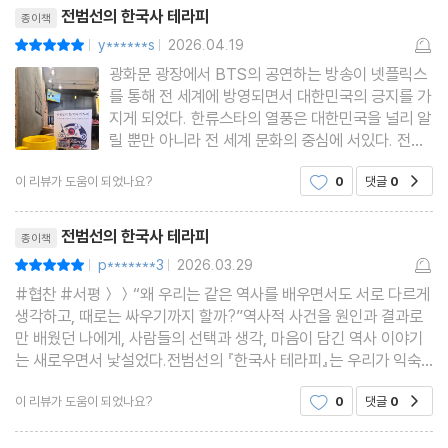
리뷰제목
문체는 마치 친한 형
전범선의 한국사 테라피
종이책
_한국사가 잃어버린 ‘평화주의’의 계보, 이승훈·류영모·함석헌
y******s
2026.04.19
평점10점
|
|
광화문 광장에서 BTS의 공연하는 방송이 넷플릭스
테라피 11 북한
를 통해 전 세계에 방영되면서 대한민국의 긍지를 가
“왜 소련은 수많은 지도자 중 김일성을 선택했을까?”
지게 되었다. 한류스타의 열풍은 대한민국을 널리 알
릴 뿐만 아니라 전 세계 문화의 중심에 서있다. 전범
_거짓과 진실, 김일성의 50가지 그림자
선의 한국사 테라피는 작가 자신을 향한 역사 처방전
이 리뷰가 도움이 되었나요?
0
댓글
0
공감
을 통해 우리가 잊고 지냈던 비교 불가한 역동적인
테라피 12 남한
에너지와 한국사의 긍지를 제시한다. 많은 이야기들
리뷰제목
중에 억압당한 한국의
“도둑처럼 찾아온 해방, 우리는 어쩌다 여기까지 왔을까?”
전범선의 한국사 테라피
종이책
_남한 앞에 놓인 세 가지 길, 이승만·김구·여운형 (上)
p*******3
2026.03.29
평점10점
|
|
#협찬 #서평＞＞“왜 우리는 같은 역사를 배우면서도 서로 다르게
생각하고, 때로는 싸우기까지 할까?”역사적 사건을 원인과 결과로
테라피 13 분단
만 배웠던 나에게, 사람들의 선택과 생각, 마음이 담긴 역사 이야기
“우리는 왜 둘로 갈라진 나라에 살고 있을까?”
는 새로우면서 낯설었다.전범선의 『한국사 테라피』는 우리가 익숙
하게 알고 있던 역사책과는 다르다. 연도와 사건을 외우는 대신, 역
_남한 앞에 놓인 세 가지 길, 이승만·김구·여운형 (下)
이 리뷰가 도움이 되었나요?
0
댓글
0
공감
사 속 사람들의 감정과 선택에 집중한다. 그래서
테라피 14 태극