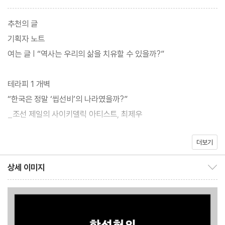
최제우의 개벽사상과 서재필의 독립정신으로 문을 여는 이 책은, 친
추천의 글
일파로 알려진 이완용이 정작 죽을 때까지 단 한 글자도 일본어를 배
기획자 노트
우지 않았던 아이러니부터 함석헌·류영모가 주창한 국가주의를 넘
여는 글 | “역사는 우리의 삶을 치유할 수 있을까?”
어선 평화주의 우파의 계보 등 우리가 그간 단면적이고 편향적으로
만 알던 한국사의 숨겨진 이야기들을 조명한다.
테라피 1 개벽
“한국은 정말 ‘씹선비’의 나라였을까?”
특히 서구적 ‘개화’의 프레임에 갇혀 잊혔던 동학의 ‘개벽’ 정신과 호
_조선 제일의 사이키델릭 아티스트, 최제우
머 헐버트가 발견한 한국 문화의 위대함을 시인 김지하가 제시한 태
극의 정신로 엮어내며, 온갖 역사 왜곡과 편가르기 식의 이념의 감옥
더보기
테라피 2 독립
에 갇힌 독자들에게 해방의 열쇠를 건넨다. “역사는 우리 삶을 치유
“그들은 왜 광화문에서 태극기 대신 성조기를 흔들까?”
상세 이미지
할 수 있는가?” 저자가 던지는 이 질문을 따라가다 보면, 상처와 굴
상세 이미지 보이기/감추기
_조국을 사랑한 검은머리 외국인, 서재필
절로 점철된 한국사의 염증이 걷히고 비로소 우리가 회복해야 할 한
국사의 진짜 흥과 신명을 마주하게 될 것이다.
테라피 3 한글
“외국인의 한국 사랑은 한국인들만의 국뽕일까?”