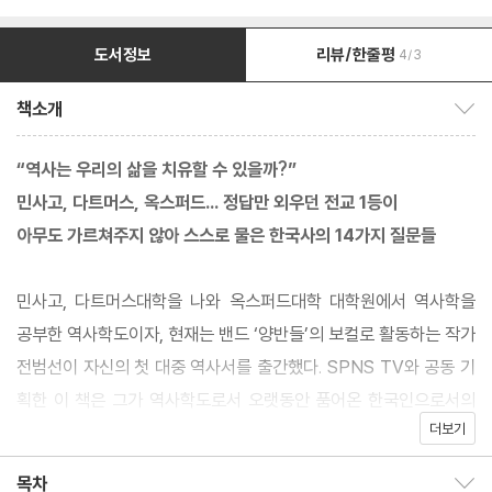
도서정보
리뷰/한줄평
4/3
책소개
책소개 보이기/감추기
“역사는 우리의 삶을 치유할 수 있을까?”
민사고, 다트머스, 옥스퍼드… 정답만 외우던 전교 1등이
아무도 가르쳐주지 않아 스스로 물은 한국사의 14가지 질문들
민사고, 다트머스대학을 나와 옥스퍼드대학 대학원에서 역사학을
공부한 역사학도이자, 현재는 밴드 ‘양반들’의 보컬로 활동하는 작가
전범선이 자신의 첫 대중 역사서를 출간했다. SPNS TV와 공동 기
획한 이 책은 그가 역사학도로서 오랫동안 품어온 한국인으로서의
더보기
정체성의 고민을, 한국사의 거대한 트라우마와 포개어 치유의 관점
으로 서술한 첫 대중 역사서다.
목차
목차 보이기/감추기