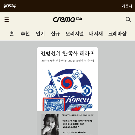
라운지
홈
추천
인기
신규
오리지널
내서재
크레마샵