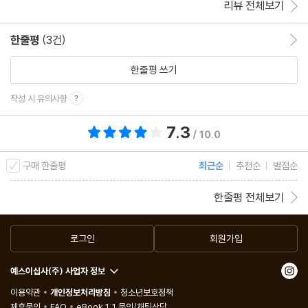
리뷰 전체보기
“한국사는 다시 평화롭게 합쳐질 수 있을까?”
_이념 갈등의 해답을 태극에서 찾은 선각자, 시인 김지하
한줄평
(3건)
한줄평 이동
한줄평 쓰기
닫는 글 | “저의 글과 노래는 멈추지 않을 것입니다”
인물 연표
작성 시 유의사항
7.3
총 평점 7.3점
/ 10.0
구매 한줄평
최근순
추천순
별점순
한줄평 전체보기
로그인
회원가입
예스이십사(주) 사업자 정보
이용약관
개인정보처리방침
청소년보호정책
제휴문의
FAQ
eBook 1:1 문의/채팅상담