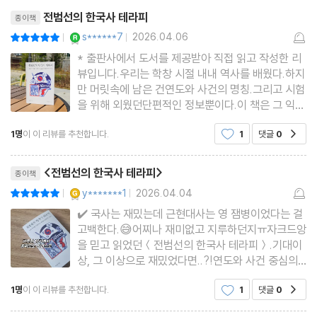
리뷰제목
테라피 7 민중
전범선의 한국사 테라피
종이책
“대한민국의 진짜 주인은 누구일까?”
YES마니아 : 로얄
s******7
2026.04.06
평점10점
|
|
_민중이 꿈꾼 조선의 미래 그리고 동학을 만든 사람들, 최시형·손병
* 출판사에서 도서를 제공받아 직접 읽고 작성한 리
뷰입니다.우리는 학창 시절 내내 역사를 배웠다.하지
희·전봉준
만 머릿속에 남은 건연도와 사건의 명칭.그리고 시험
을 위해 외웠던단편적인 정보뿐이다.이 책은 그 익숙
한 한국사를완전히 다른 방식으로 풀어낸다.단순히
테라피 8 변절
1명
이 이 리뷰를 추천합니다.
1
댓글
0
공감
사건의 나열을 넘어일제강점기와 근현대사를 중심으
“이 땅에 망국을 막을 천재는 정말 없었을까?”
로그 시대를 살아낸 인물들의 선택과 감정,그리고 사
리뷰제목
_저마다의 변절을 택한 조선의 3대 천재, 이광수·최남선·홍명희
회적 구조까지 함께
<전범선의 한국사 테라피>
종이책
YES마니아 : 골드
y*******1
2026.04.04
평점10점
|
|
테라피 9 좌파
✔️ 국사는 재밌는데 근현대사는 영 잼병이었다는 걸
“그들은 정말 공산주의가 승리할 것이라고 믿었을까?”
고백한다.😅어찌나 재미없고 지루하던지ㅠ자크드앙
을 믿고 읽었던＜전범선의 한국사 테라피＞.기대이
어쩌면 지금 북한의 지도자가 되었을 사람들, 화요회
상, 그 이상으로 재밌었다면..?!연도와 사건 중심의
딱딱한 근현대사가 멀게만 느껴졌다면, 이 책은 그
1명
이 이 리뷰를 추천합니다.
1
댓글
0
테라피 10 우파
공감
지루함을 깨부수는 완벽한 반전이 되어준다는 것!풍
류 대장 전범선 작가 특유의 감각적이고 유머러스한
“우리가 알던 대한민국 우파의 역사가 보수주의의 전부일까?”