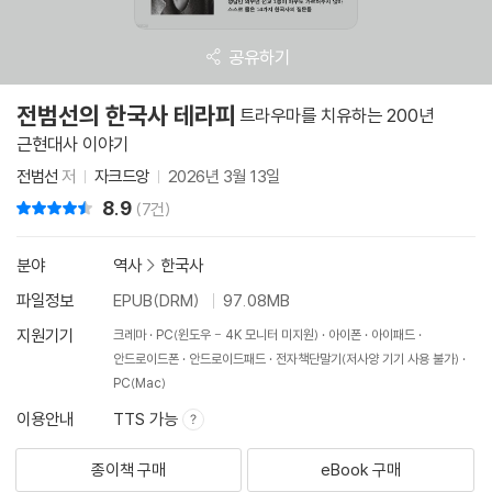
공유하기
전범선의 한국사 테라피
트라우마를 치유하는 200년
근현대사 이야기
전범선
저
자크드앙
2026년 3월 13일
8.9
리뷰 총점
(7건)
분야
역사
>
한국사
파일정보
EPUB(DRM)
97.08MB
지원기기
크레마
PC(윈도우 - 4K 모니터 미지원)
아이폰
아이패드
안드로이드폰
안드로이드패드
전자책단말기(저사양 기기 사용 불가)
PC(Mac)
이용안내
TTS 가능
종이책 구매
eBook 구매