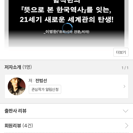
_한국인보다 한국을 더 사랑한 미국인, 호머헐버트
테라피 4 한류
“세계에 한국의 정신을 알린 한국 예술사 최대 아웃풋은 누구일
까?”
_한류를 예견한 전자 무당, 백남준
더보기
저자소개
(1명)
테라피 5 매국
1
/
1
“무엇이 그를 나라를 팔아먹게 만들었을까?”
저 :
전범선
_조선시대 비운의 베타메일, 이완용
이동
관심작가 알림신청
테라피 6 평화
출판사 리뷰
출판사 리뷰 보이기/감추기
“한국과 일본은 친구가 될 수 있을까?”
_나라를 위해 몸부림친 두 남자, 안중근과 이토 히로부미
회원리뷰
(4건)
회원리뷰 이동