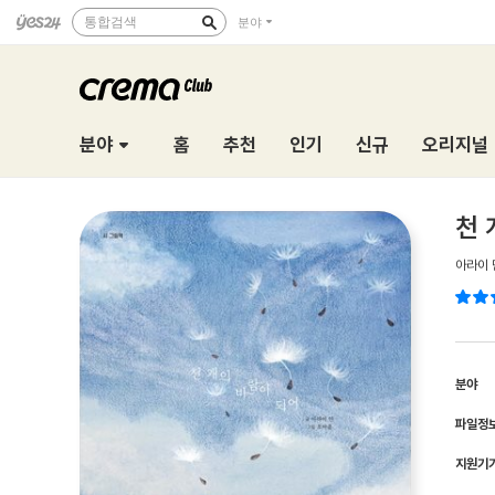
통합검색
분야
분야
홈
추천
인기
신규
오리지널
천 
아라이 
분야
파일정
지원기