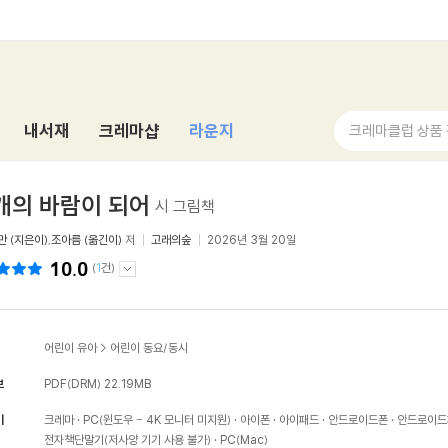
내서재
크레마샵
라운지
크레마클럽 상품
개의 바람이 되어
시 그림책
만 (지은이)
,
조아름 (옮긴이)
저
고래의숲
2026년 3월 20일
10.0
(
1
건)
어린이 유아
>
어린이 동요/동시
보
PDF(DRM)
22.19MB
기
크레마
PC(윈도우 - 4K 모니터 미지원)
아이폰
아이패드
안드로이드폰
안드로이드
전자책단말기(저사양 기기 사용 불가)
PC(Mac)