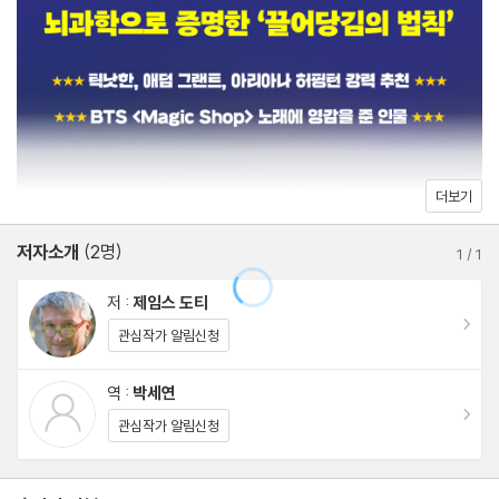
“끌어당김의 법칙에 관한 편견과 오해가 팽배하다. 가장 흔히 알려
감사의 글
진 오해는 ‘우주의 힘이 우리를 돕는다’라는 것이다. 누군가는 우주
참고문헌
의 기운이 자신을 엄청난 행운으로 이끌기를 바라기도 하고, 소원을
이뤄주는 지니 같은 존재가 나타나기를 꿈꾸기도 한다. 그러나 진실
은 단순하다. 우주는 우리 한 사람, 한 사람에게 관심이 없다. 또 과
더보기
학적으로 증명할 수 없는 신비한 힘이 우리 인생에 개입할 여지도 없
다.
저자소개
(2명)
1
/
1
우리의 인생을 좌우하는 건 우리 자신이다. 우리의 뇌와 마음이 우리
저 :
제임스 도티
인생의 우주이며, 우리를 어려움에 빠뜨리는 것도, 우리를 구하는 것
이동
관심작가 알림신청
도 모두 우리 자신이다. 이것이 진정한 마법의 시작이다.
뇌와 마음을 바꿔야 비로소 변화가 이루어진다.”
역 :
박세연
이동
관심작가 알림신청