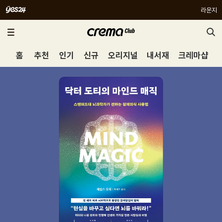
라운지
홈
추천
인기
신규
오리지널
내서재
크레마샵