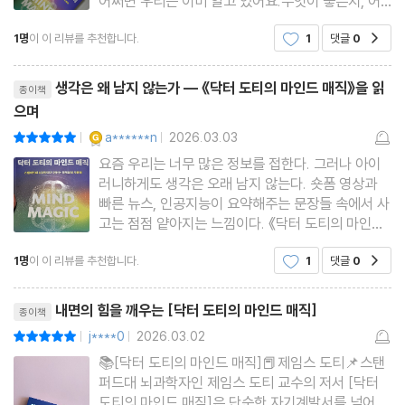
어쩌면 우리는 이미 알고 있어요.무엇이 좋은지, 어
떻게 해야 하는지.모르는것도 아닌데 참 이상하게도
1명
이 이 리뷰를 추천합니다.
1
댓글
0
공감
그다음 행동으로 쉽게 나아가지 못할 때가 많잖아요.
저는 사진과 영상은 매일 쉽게 찍지만,책을 내는 일
리뷰제목
앞에서 멈춰 있었고,김필
생각은 왜 남지 않는가 ― 《닥터 도티의 마인드 매직》을 읽
종이책
으며
YES마니아 : 골드
a******n
2026.03.03
평점10점
|
|
요즘 우리는 너무 많은 정보를 접한다. 그러나 아이
러니하게도 생각은 오래 남지 않는다. 숏폼 영상과
빠른 뉴스, 인공지능이 요약해주는 문장들 속에서 사
고는 점점 얕아지는 느낌이다. 《닥터 도티의 마인드
매직》은 바로 이 지점에서 출발한다. ‘끌어당김의 법
1명
이 이 리뷰를 추천합니다.
1
댓글
0
공감
칙’을 신비주의가 아닌 뇌과학의 언어로 설명하며,
반복되는 생각이 신경회로를 만들고 결국 우리의 선
리뷰제목
택과 행동을 바꾼
내면의 힘을 깨우는 [닥터 도티의 마인드 매직]
종이책
j****0
2026.03.02
평점10점
|
|
📚[닥터 도티의 마인드 매직]📕제임스 도티📌스탠
퍼드대 뇌과학자인 제임스 도티 교수의 저서 [닥터
도티의 마인드 매직]은 단순한 자기계발서를 넘어,