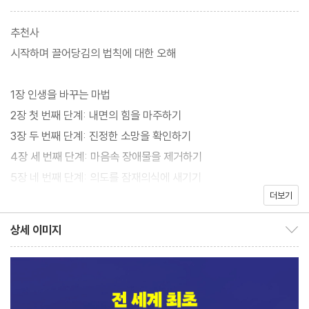
가? 꿈과 성공은 먼 신기루처럼 느껴지는가? 어떻게 지금의 상황에
서 벗어날 수 있는지 몰라 초조하고 조급한가? 이는 아직 당신이 마
추천사
음의 힘을 마주하지 못했기 때문이다. 불우했던 빈민가의 소년을 스
시작하며 끌어당김의 법칙에 대한 오해
탠퍼드대 교수이자 신경외과 의사, 1100억 원의 자산가로 이끈 마
음의 마법을 확인하라.
1장 인생을 바꾸는 마법
2장 첫 번째 단계: 내면의 힘을 마주하기
전 세계 수백만 독자에게 깊은 울림을 전한 베스트셀러 『닥터 도티
3장 두 번째 단계: 진정한 소망을 확인하기
의 삶을 바꾸는 마술가게』의 저자 제임스 도티가 신간 『닥터 도티의
4장 세 번째 단계: 마음속 장애물을 제거하기
마인드 매직』으로 돌아왔다. BTS의 ‘Love Yourself’ 세계관에 영
5장 네 번째 단계: 의도를 잠재의식에 새기기
향을 미치고, 노래 ‘Magic Shop’에 영감을 주며 국내에서도 이름
더보기
6장 다섯 번째 단계: 목표를 세상과 연결 짓기
을 알렸던 제임스 도티는 이번 책에서 뇌와 마음의 힘을 활용해 인생
7장 여섯 번째 단계: 새로운 기회를 받아들이기
상세 이미지
을 변화시킬 방법을 전한다. 특히 이번 신간에서는 전 세계 최초로
상세 이미지 보이기/감추기
‘끌어당김의 법칙’을 뇌과학적으로 증명하며, 잠재의식을 통해 목표
마치며 집으로 돌아가는 길
를 이루는 법을 담아냈다. 또한 저자 개인의 이야기에서 나아가 독자
현실을 바꾸는 기적의 6주 훈련법
들이 어떻게 ‘현실화’를 이룰 수 있는지 구체적인 방법을 제시한다.
현실화를 더 깊이 이해하기