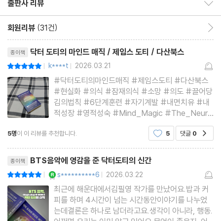
출판사 리뷰
출판사 리뷰 보이기/감추기
회원리뷰
(31건)
회원리뷰 이동
리뷰제목
닥터 도티의 마인드 매직 / 제임스 도티 / 다산북스
종이책
k****t
2026.03.21
평점10점
|
|
#닥터도티의마인드매직 #제임스도티 #다산북스
#현실화 #의식 #잠재의식 #소망 #의도 #끌어당
김의법칙 #6단계훈련 #자기계발 #내면치유 #내
적성장 #영적성숙 #Mind_Magic #The_Neuro
science_of_Manifestation_and_How_It_C
5명
이 이 리뷰를 추천합니다.
5
댓글
0
공감
hanges_Everything @book_withppt @dasa
nbooks #북피티님의_서평모집 을 통해 출판사로
리뷰제목
부터 #도서협찬 을 받아 작성한 리뷰입니다 + 독서
BTS음악에 영감을 준 닥터도티의 신간
종이책
동기이 책의 소개글을 읽고
YES마니아 : 로얄
s**********6
2026.03.22
평점10점
|
|
최근에 해운대에서김필영 작가를 만났어요.밥과 커
피를 하며 4시간이 넘는 시간동안이야기를 나누었
는데결론은 하나로 남더라고요.생각이 아니라, 행동.