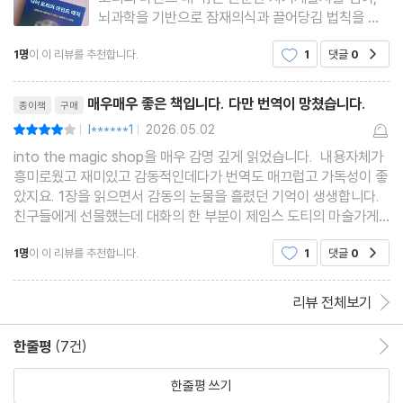
뇌과학을 기반으로 잠재의식과 끌어당김 법칙을 증
명해 내는 책이다. 우리의 뇌와 마음이 어떻게 상호
1명
이 이 리뷰를 추천합니다.
1
댓글
0
공감
작용을 하여 현실을 만들어 가는지, 그리고 부정적인
생각과 고정관념에서 벗어나 어떻게 스스로 원하는
리뷰제목
삶을 살아갈 수 있는
매우매우 좋은 책입니다. 다만 번역이 망쳤습니다.
종이책
구매
l******1
2026.05.02
평점8점
|
|
into the magic shop을 매우 감명 깊게 읽었습니다. 내용자체가
흥미로웠고 재미있고 감동적인데다가 번역도 매끄럽고 가독성이 좋
았지요. 1장을 읽으면서 감동의 눈물을 흘렸던 기억이 생생합니다.
친구들에게 선물했는데 대화의 한 부분이 제임스 도티의 마술가게
였습니다. 이번에도 신간이 나와서 기대를 품고 사봤는데 기대하던
1명
이 이 리뷰를 추천합니다.
1
댓글
0
공감
것 보다 더 좋았습니다. 내 행동의 의미를 더 풍부하
리뷰 전체보기
한줄평
(7건)
한줄평 이동
한줄평 쓰기