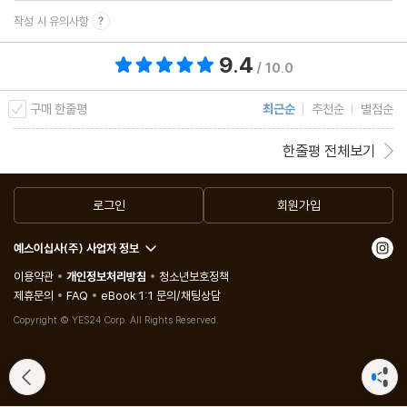
작성 시 유의사항
9.4
총 평점 9.4점
/ 10.0
구매 한줄평
최근순
추천순
별점순
한줄평 전체보기
로그인
회원가입
예스이십사(주) 사업자 정보
이용약관
개인정보처리방침
청소년보호정책
제휴문의
FAQ
eBook 1:1 문의/채팅상담
Copyright © YES24 Corp. All Rights Reserved.