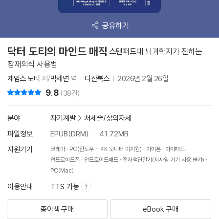
공유하기
닥터 도티의 마인드 매직
스탠퍼드대 뇌과학자가 전하는
잠재의식 사용법
제임스 도티
저/
박세연
역
다산북스
2026년 2월 26일
9.8
리뷰 총점
(38건)
분야
자기계발
>
처세술/삶의자세
파일정보
EPUB(DRM)
41.72MB
지원기기
크레마
PC(윈도우 - 4K 모니터 미지원)
아이폰
아이패드
안드로이드폰
안드로이드패드
전자책단말기(저사양 기기 사용 불가)
PC(Mac)
이용안내
TTS 가능
종이책 구매
eBook 구매