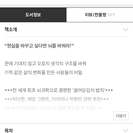
도서정보
리뷰/한줄평
31/7
책소개
책소개 보이기/감추기
“현실을 바꾸고 싶다면 뇌를 바꿔라!”
운에 기대지 않고 오로지 생각의 구조를 바꿔
기적 같은 삶의 변화를 만든 사람들의 비밀
***전 세계 최초 뇌과학으로 증명한 ‘끌어당김의 법칙’***
***틱낫한, 애덤 그랜트, 아리아나 허핑턴 강력 추천***
***BTS 〈Magic Shop〉 노래에 영감을 준 인물***
더보기
어떤 노력으로도 인생이 바뀌지 않을 것 같다는 무력감에 빠져있는
목차
목차 보이기/감추기