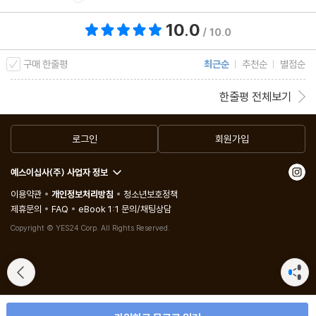
당신도 누군가의 안내자가 될 수 있습니다
10.0
총 평점 10.0점
/ 10.0
에필로그_책을 덮고, 다시 당신의 하루로
구매 한줄평
최근순
추천순
별점순
참고문헌
한줄평 전체보기
로그인
회원가입
예스이십사(주) 사업자 정보
이용약관
개인정보처리방침
청소년보호정책
제휴문의
FAQ
eBook 1:1 문의/채팅상담
Copyright © YES24 Corp. All Rights Reserved.