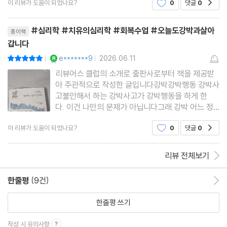
이 리뷰가 도움이 되었나요?
0
댓글
0
시 집으로 발길을 돌렸던 경험이 있다. 나는 유독 특
10장. 일상의 리듬: 루틴이 주는 안전감
정 물건을 찾지 못하면 찾을 때까지 온 신경이 거기
리뷰제목
에 쏠리곤 한다. "그게 어디
루틴의 힘: 예측 가능한 하루가 뇌를 편안하게 만든다
#심리학 #치유의심리학 #회복수업 #오늘도강박과살아
종이책
복귀의 기술: 루틴이 무너졌을 때 다시 시작하는 법
갑니다
YES마니아 : 로얄
디지털 루틴: 정보 탐색의 한계를 정하라
e*******9
2026.06.11
평점10점
|
|
리뷰어스 클럽의 소개로 출판사로부터 책을 제공받
아 주관적으로 작성한 글입니다강박강박행동 강박사
PART 4 공존하기
고불안해서 하는 강박사고가 강박행동을 하게 한
다. 이건 나만의 문제가 아닙니다그래 강박 어느 정
도 대부분 가지고 있지 않나?가스불? 나도 예전에
11장. 관계의 회복: 가족과 사회 속의 나
이 리뷰가 도움이 되었나요?
0
댓글
0
공감
가스불 때문에 집에 다시 돌아간 적도 있고 얼마전
가족과의 거리: 도와주는 것과 개입의 경계
가족여행으로 해외로 떠나는 날 공항에서 문을 닫았
함께 회복하는 언어: 공감의 기술
는지 기억이 나지 않아 강박...
리뷰 전체보기
사회 속의 강박: 낙인을 넘어, 나를 드러내는 용기
한줄평
(9건)
한줄평 이동
12장. 새로운 삶: 완치가 아닌 성숙으로
한줄평 쓰기
강박과의 공존: 불안이 사라지지 않아도, 나는 이미 괜찮다
작성 시 유의사항
강박이 남긴 선물과 재발을 대하는 우리의 자세