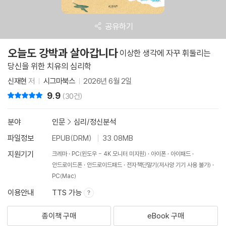
공유하기
오늘도 강박과 살아갑니다
이상한 생각에 자꾸 휘둘리는
당신을 위한 치유의 심리학
신재현
저
시그마북스
2026년 6월 2일
9.9
리뷰 총점
(30건)
분야
인문
>
심리/정신분석
파일정보
EPUB(DRM)
33.08MB
지원기기
크레마
PC(윈도우 - 4K 모니터 미지원)
아이폰
아이패드
안드로이드폰
안드로이드패드
전자책단말기(저사양 기기 사용 불가)
PC(Mac)
이용안내
TTS 가능
종이책 구매
eBook 구매