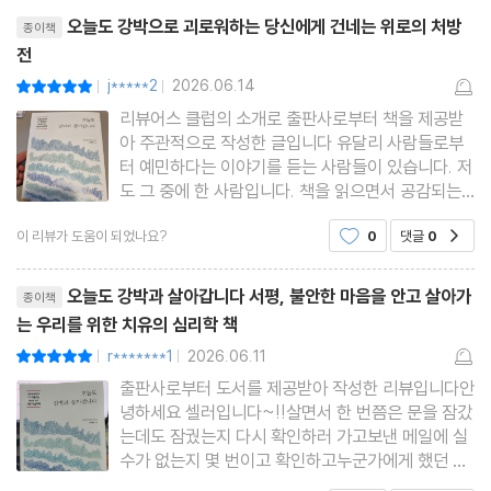
리뷰제목
상상의 감옥에서 탈출하기: 생각의 파도에 휩쓸리지 말고 올라타세
오늘도 강박으로 괴로워하는 당신에게 건네는 위로의 처방
종이책
전
요
j*****2
2026.06.14
평점10점
탈융합 3단계 실습: ‘생각’ 꼬리표 달기, 띄워 보내기, 정면으로 응시
|
|
리뷰어스 클럽의 소개로 출판사로부터 책을 제공받
하기
아 주관적으로 작성한 글입니다 유달리 사람들로부
줄 놓기: 통제가 아닌 관찰로 얻는 자유
터 예민하다는 이야기를 듣는 사람들이 있습니다. 저
도 그 중에 한 사람입니다. 책을 읽으면서 공감되는
대목들이 곳곳에 있었습니다. 비록 책에 나오는 것처
6장. 행동 치료: 피하지 않아야 뇌가 바뀐다
이 리뷰가 도움이 되었나요?
0
댓글
0
공감
럼 심각하지는 않지만 밸브를 수시로 체크하기도 하
ERP의 원리: 도망치지 않을 때 뇌는 새로 학습한다
고, 문단속을 제대로 했는지, 보일러를 제대로 껐는
리뷰제목
ERP 연습 (1): 동굴 속 토끼와 15분의 법칙
지, 코드를 제대로 뽑았
오늘도 강박과 살아갑니다 서평, 불안한 마음을 안고 살아가
종이책
ERP 연습 (2): 보이지 않는 생각 강박 다루기
는 우리를 위한 치유의 심리학 책
실패 대처법: 실패가 아니라 ‘리바운드’다
r*******1
2026.06.11
평점10점
|
|
약물치료 가이드: 두려움의 대상이 아닌 회복의 도구로
출판사로부터 도서를 제공받아 작성한 리뷰입니다안
녕하세요 셀러입니다~!!살면서 한 번쯤은 문을 잠갔
는데도 잠궜는지 다시 확인하러 가고보낸 메일에 실
7장. 일상 적용: 예고 없는 불안에 대처하기
수가 없는지 몇 번이고 확인하고누군가에게 했던 말
응급 대처 매뉴얼: 기습적인 불안이 찾아올 때
이 혹시 상대를 불편하게 하지 않았을까? 계속 떠올