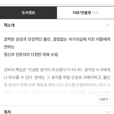
도서정보
리뷰/한줄평
21/9
책소개
책소개 보이기/감추기
끔찍한 상상과 만성적인 불안, 끊임없는 자기의심에 지친 이들에게
전하는
정신과 전문의의 다정한 회복 수업
강박의 핵심은 ‘이상한 생각이 떠오른다’가 아니다. 생각은 누구에게
나 떠오를 수 있다. 문제는 그 생각을 위험 신호로 과해석하고, 불안
을 없애기 위해 반복 행동을 하며 뇌가 공식을 만들어버리는 데서 시
작된다. 『오늘도 강박과 살아갑니다』는 강박장애를 폭넓게 이해하
더보기
고 극복하도록 인도하는 정신과 전문의의 다정한 심리서이다. 뇌과
학·인지심리·행동치료 관점에서 강박장애를 설명하며, 환자와 가족
목차
목차 보이기/감추기