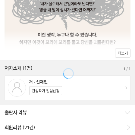
3장. 관점 바꾸기: 생각은 죄가 없다
생각의 정상성: 끔찍한 생각은 누구에게나 떠오른다
완벽주의의 함정: 100점이 아니면 0점이라는 착각
수용의 태도: 불안은 제거 대상이 아니라 수용 대상이다
더보기
PART 2 훈련하기
저자소개
(1명)
1
/
1
4장. 알아차림: 자동문에 브레이크 걸기
저 :
신재현
관찰자 연습: 생각에 휩쓸리는 나 VS 생각을 바라보는 나
이동
관심작가 알림신청
인지의 흐름을 바라보기: 자동문에서 수동문으로, 뇌의 속도를 늦추
는 법
출판사 리뷰
출판사 리뷰 보이기/감추기
감정·생각 기록 실습: 머릿속 불안을 종이 위에 ‘박제’하기
회원리뷰
(21건)
회원리뷰 이동
5장. 탈융합: 생각과 나 사이에 틈 벌리기