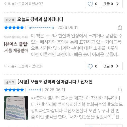
이 리뷰가 도움이 되었나요?
0
댓글
0
공감
리는 경험이 있을 겁니다.이러한 행동들은 강박입니
‘충분함’의 실험: 완벽하지 않아도 안전하다
다.저 역시 30대 초반까지 살아가면서 크고 작은 강
리뷰제목
기대 낮추기: 불안이 줄지 않아도 당신은 잘하고 있다
박을 경험해 왔습니다.업
오늘도 강박과 살아갑니다
종이책
m**********m
2026.06.11
평점10점
|
|
PART 3 확장하기
이 책은 누구나 현실과 일상에서 느끼거나 공감할 수
있는 메시지와 조언을 통해 표현하고 있는 가이드북
으로 심리학 및 뇌과학 분야에 대한 소개를 비롯해
8장. 마음의 쿠션: 나를 다정하게 대하는 태도
이런 이론적인 과정이나 배움 등이 어려운 분들이라
확장 연습: 고통을 덜 아프게 감싸 안는 법
면 어떤 관점에서 자기 자신에 대한 성찰과 점검 등
그라운딩: ‘지금 이 순간’에 닻을 내리는 기술
이 리뷰가 도움이 되었나요?
0
댓글
0
공감
의 시간, 과정 등을 가져야 하는지도 읽으며 알아 볼
수 있는 조언서이다. ＜오늘도 강박과 살아갑니다＞
자기 자비: 내 마음속 가혹한 감독관을 쫓아내는 법
리뷰제목
바쁜 일상과 현실에
[서평] 오늘도 강박과 살아갑니다 / 신재현
종이책
l*****d
2026.06.11
평점10점
|
|
9장. 뇌의 연료: 수면, 운동, 식사
**출판사로부터 도서를 제공받아 작성한 리뷰입니
수면: 뇌를 회복시키는 조용하고도 강한 치료
다.**#심리학 #치유의심리학 #회복수업 #오늘도
운동: 불안한 생각을 흘려보내는 리듬
강박과살아갑니다 #신재현 살다 보면 누구나 한 번
쯤 이런 생각을 한다. "내가 현관문을 잠갔나?", "전
식사: 뇌의 에너지와 정서의 균형 맞추기
등은 끄고 나왔나?" 등등. 나 역시도 이런 의심에 다
공감