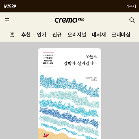
라운지
홈
추천
인기
신규
오리지널
내서재
크레마샵