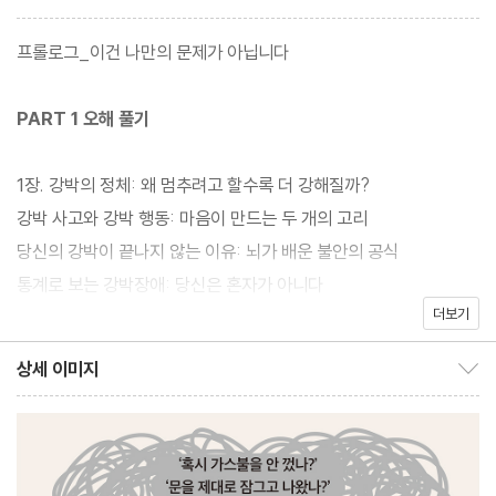
이 일상에서 어떻게 강박과 공존하고 회복해나갈 수 있는지 안내한
다. 이 책은 ‘강박을 완전히 없애야만 정상으로 돌아간다’고 주장하
프롤로그_이건 나만의 문제가 아닙니다
지 않는다. 불안과 강박이 문득 찾아오더라도 무너지지 않는 삶, 즉
내 안의 불안을 인정하고 잘 다루며 살아가는 삶을 회복의 목표로 제
PART 1 오해 풀기
시한다. 많은 이들이 강박장애를 ‘내 탓’으로 돌리며 조용히 홀로 견
디지만, 강박은 생각보다 훨씬 우리 가까이에 있다. 이 책은 강박과
1장. 강박의 정체: 왜 멈추려고 할수록 더 강해질까?
외로운 사투를 벌이고 있는 모든 이들이 그 불청객을 유연하게 다스
강박 사고와 강박 행동: 마음이 만드는 두 개의 고리
리며 살아갈 수 있기를 바라며 쓰였다.
당신의 강박이 끝나지 않는 이유: 뇌가 배운 불안의 공식
통계로 보는 강박장애: 당신은 혼자가 아니다
더보기
강박의 여러 얼굴들: 얼굴은 달라도, 본질은 하나
상세 이미지
상세 이미지 보이기/감추기
2장. 뇌과학적 진실: 내 탓이 아니라 회로의 문제다
과열된 안전회로: 뇌가 당신을 너무 사랑해서 생긴 일
통제의 역설: 불안을 통제하려 할수록 통제 불능이 되는 이유
죄책감 내려놓기: 내 ‘탓’이 아니라 내 ‘책임’이다