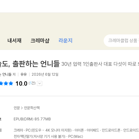
내서재
크레마샵
라운지
크레마클럽 상품
도, 출판하는 언니들
30년 업력 1인출판사 대표 다섯이 따로 
는 언니들
저
유유
2026년 6월 12일
10.0
(
1
건)
인문
>
인문학산책
보
EPUB(DRM)
85.77MB
기
크레마
PC(윈도우 - 4K 모니터 미지원)
아이폰
아이패드
안드로이드폰
안드로이드
전자책단말기(저사양 기기 사용 불가)
PC(Mac)