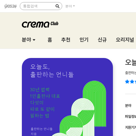
통합검색
분야
분야
홈
추천
인기
신규
오리지널
오늘
출판하
분야
파일정
지원기