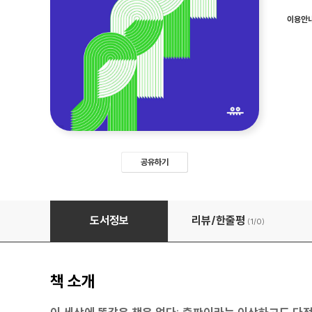
이용안
공유하기
오늘도, 출판하는 언니들
도서정보
리뷰/한줄평
(1/
0
)
책 소개