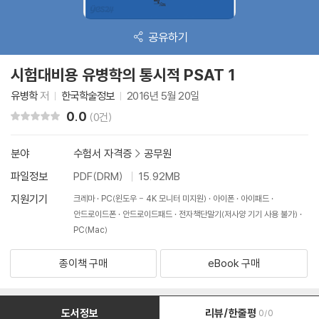
공유하기
시험대비용 유병학의 통시적 PSAT 1
유병학
저
한국학술정보
2016년 5월 20일
0.0
리뷰 총점
(0건)
분야
수험서 자격증
>
공무원
파일정보
PDF(DRM)
15.92MB
지원기기
크레마
PC(윈도우 - 4K 모니터 미지원)
아이폰
아이패드
안드로이드폰
안드로이드패드
전자책단말기(저사양 기기 사용 불가)
PC(Mac)
종이책 구매
eBook 구매
도서정보
리뷰/한줄평
0/0