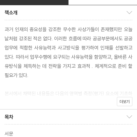
책소개
책소개 보이기/감추기
과거 인재의 중요성을 강조한 무수한 사상가들이 존재했지만 오늘
날처럼 강조된 적은 없다. 이러한 흐름에 따라 공공부문에서도 공공
업무에 적합한 사유능력과 사고방식을 평가하여 인재를 선발하고
있다. 따라서 업무수행에 요구되는 사유능력을 함양하고, 올바른 사
유방식을 체득하는 데 전략을 가지고 효과적 . 체계적으로 준비 할
필요가 있다.
본서에서 채택된 내용들은 다음의 영역별 측정(평가) 요소에 기초하
더보기
여 이루어졌다. 언어논리영역의 경우, 문자(text)를 중심으로 한 진
술을 토대로 그것을 이해하고 결론을 추론할 수 있는 논리적 사고력
목차
목차 보이기/감추기
을 측정한다. 자료해석영역의 경우는 기본적으로 조사방법론과 통
계적 기법에 의해 생산 또는 수집된 자료와 텍스트를 대상으로 자료
서문