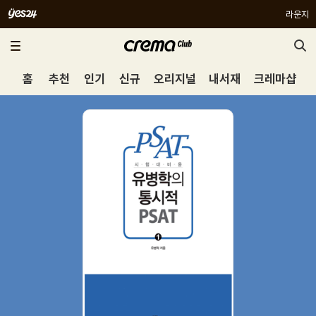
라운지
홈
추천
인기
신규
오리지널
내서재
크레마샵