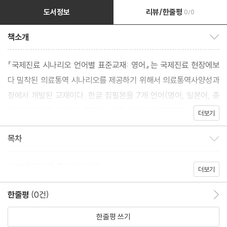
도서정보
리뷰/한줄평
0/0
책소개
책소개 보이기/감추기
『국제진료 시나리오 언어별 표준교재: 영어』는 국제진료 현장에보
다 밀착된 의료통역 시나리오를 제공하기 위해서 의료통역사양성과
정에서 개발된 교재이다. 한글 집필본을 7개 언어(영어, 일본어, 중
국어, 러시아어, 아랍어, 몽골어, 베트남어)로 번역하였다.
더보기
목차
목차 보이기/감추기
이 책은 영어로 구성되어 있다.
더보기
한줄평
(0건)
한줄평 이동
한줄평 쓰기