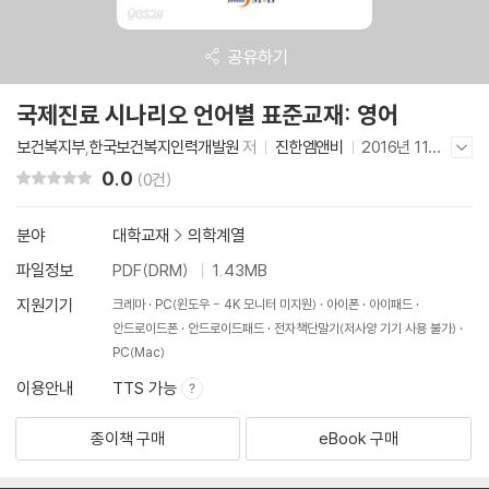
공유하기
국제진료 시나리오 언어별 표준교재: 영어
보건복지부
,
한국보건복지인력개발원
저
진한엠앤비
2016년 11월
저자/출판사 더보기/감추기
28일
0.0
리뷰 총점
(0건)
분야
대학교재
>
의학계열
파일정보
PDF(DRM)
1.43MB
지원기기
크레마
PC(윈도우 - 4K 모니터 미지원)
아이폰
아이패드
안드로이드폰
안드로이드패드
전자책단말기(저사양 기기 사용 불가)
PC(Mac)
이용안내
TTS 가능
종이책 구매
eBook 구매