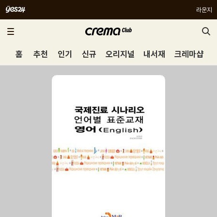
라운지
홈
추천
인기
신규
오리지널
내서재
크레마샵