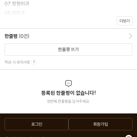
07 정형외과
08 한방과
더보기
09 산부인과
10 소아과
한줄평
(0건)
한줄평 이동
한줄평 쓰기
작성 시 유의사항
등록된 한줄평이 없습니다!
첫번째 한줄평을 남겨주세요.
로그인
회원가입