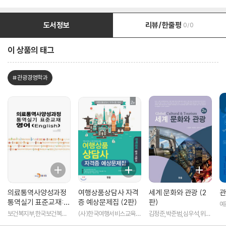
도서정보
리뷰/한줄평
0/0
이 상품의 태그
#관광경영학과
의료통역사양성과정
여행상품상담사 자격
세계 문화와 관광 (2
관
통역실기 표준교재:
증 예상문제집 (2판)
판)
예
영어
보건복지부,한국보건복지
(사)한국여행서비스교육협
김정준,박준범,심우석,위주
인력개발원 저
회 저
연 공저