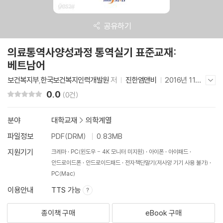
공유하기
의료통역사양성과정 통역실기 표준교재:
베트남어
보건복지부
,
한국보건복지인력개발원
저
진한엠앤비
2016년 11월
저자/출판사 더보기/감추기
28일
0.0
리뷰 총점
(0건)
분야
대학교재
>
의학계열
파일정보
PDF(DRM)
0.83MB
지원기기
크레마
PC(윈도우 - 4K 모니터 미지원)
아이폰
아이패드
안드로이드폰
안드로이드패드
전자책단말기(저사양 기기 사용 불가)
PC(Mac)
이용안내
TTS 가능
종이책 구매
eBook 구매