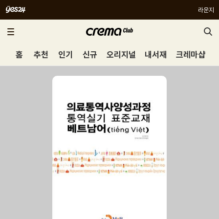
라운지
홈
추천
인기
신규
오리지널
내서재
크레마샵