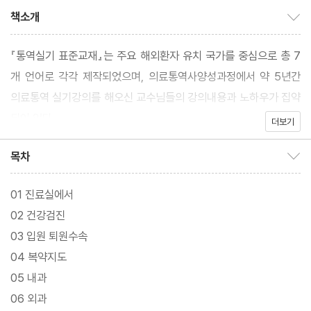
책소개
책소개 보이기/감추기
『통역실기 표준교재』는 주요 해외환자 유치 국가를 중심으로 총 7
개 언어로 각각 제작되었으며, 의료통역사양성과정에서 약 5년간
의료통역 실기강의를 해오신 교수님들의 강의내용과 노하우가 집약
되어 있다.
더보기
목차
목차 보이기/감추기
01 진료실에서
02 건강검진
03 입원 퇴원수속
04 복약지도
05 내과
06 외과