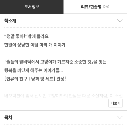
도서정보
리뷰/한줄평
12/9
책소개
책소개 보이기/감추기
“정말 좋아!”밖에 몰라요
한없이 상냥한 여덟 마리 개 이야기
『슬픔의 밑바닥에서 고양이가 가르쳐준 소중한 것』을 잇는
행복을 깨닫게 해주는 이야기들…
[인류의 친구 | 냥과 멍 세트] 완성!
네오픽션이 앞서 선보인 고양이와의 만남을 다룬 소설처럼, 이 소설
더보기
에는 주인공들이 개와의 소중한 만남을 통해 ‘산다는 것은?’ ‘가족이
란?’ ‘일한다는 것은?’ ‘인연이란?’ 등등 인생에 꼭 필요한 철학을
목차
목차 보이기/감추기
깊이 세워가는 과정이 담겨 있습니다. 실컷 눈물을 흘린 뒤에야 진정