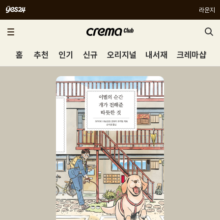
라운지
홈
추천
인기
신규
오리지널
내서재
크레마샵