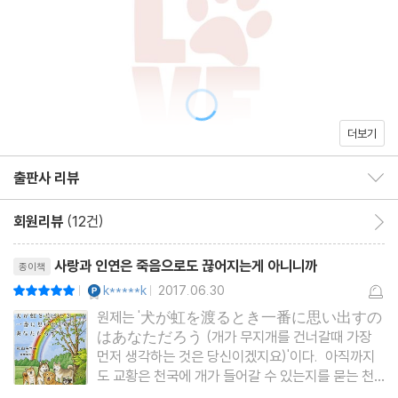
STORY 5 “엄마, 밖으로 나가요”
휠체어로 불어온 바람을 느끼며 - 히사코 × 카린(미니어처 닥스훈
트)
더보기
STORY 6 “내가 지켜줄게요”
출판사 리뷰
눈보라 속에서 일어난 기적 - 시마 × 하루(믹스)
출판사 리뷰 보이기/감추기
회원리뷰
(12건)
회원리뷰 이동
STORY 7 “볼보, 함께 웃자”
리뷰제목
상처 입은 마음의 문이 열린 날 - 다무라 × 볼보(골든 리트리버)
사랑과 인연은 죽음으로도 끊어지는게 아니니까
종이책
YES마니아 : 플래티넘
k*****k
2017.06.30
평점10점
|
|
STORY 8 “치매일지라도 잊지 않을게”
원제는 '犬が虹を渡るとき一番に思い出すの
はあなただろう (개가 무지개를 건너갈때 가장
마음속에 언제나 살아 있는 개 - 준코와 다에 × 라이타(웰시 코기)
먼저 생각하는 것은 당신이겠지요)'이다. 아직까지
도 교황은 천국에 개가 들어갈 수 있는지를 묻는 천
STORY 9 “이제 울지 마세요. 웃으며 지내요”
진한 아이에게 대답을 못해주지만, 마음으로는 다들