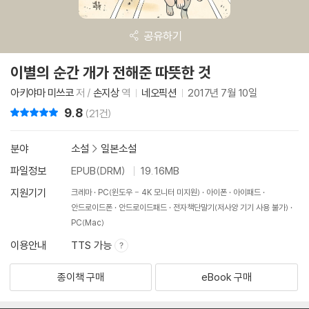
공유하기
이별의 순간 개가 전해준 따뜻한 것
아키야마 미쓰코
저 /
손지상
역
네오픽션
2017년 7월 10일
9.8
리뷰 총점
(21건)
분야
소설
>
일본소설
파일정보
EPUB(DRM)
19.16MB
지원기기
크레마
PC(윈도우 - 4K 모니터 미지원)
아이폰
아이패드
안드로이드폰
안드로이드패드
전자책단말기(저사양 기기 사용 불가)
PC(Mac)
이용안내
TTS 가능
종이책 구매
eBook 구매