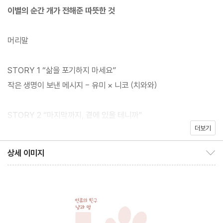
한 행복을 깨닫게 되는, 그런 깨달음이 있는 이야기…….
이별의 순간 개가 전해준 따뜻한 것
다른 것이 있다면, 인터뷰를 거쳐 실화를 바탕으로 씌어졌다는 사실
머리말
입니다. 책 뒷부분에 실린 사진들은 이야기의 모델이 된 실제 개들을
찍은 것입니다. 물론 그들의 이야기는 소설로서의 감동과 재미를 위
STORY 1 “삶을 포기하지 마세요”
해 저자의 상상력으로 가공되었습니다. 그러나 그것은 이 책의 이야
작은 생명이 보낸 메시지 - 유미 × 니코 (치와와)
기를 오히려 우리 삶과 더욱 가깝게 만들어줍니다. 단순 사연이 아닌
소설이기에, 독자의 가슴을 따뜻하게 적실 정도로 진한 힘을 가지고
STORY 2 “마지막까지, 곁에 있을 테니까”
있습니다.
더보기
할아버지와 늙은 개가 있던 공원 - 겐지 × 메르(믹스)
상세 이미지
이 책은 인류를 넘어 인류의 친구를 아우르는 따뜻한 시선 속에서 태
상세 이미지 보이기/감추기
STORY 3 “추억을 품에 안고 살아가자”
어났다고 할 수 있습니다. 부디, 한 권이라도 많은 책이 무한한 애정
할아버지와 소년의 약속 - 유토 × 메르(믹스)
을 쏟아줄 사람 - 바로 당신을 만나기를 기원합니다.
STORY 4 “천국에 있는, 당신에게”
산책이 이어준 따스한 인연 - 가즈에 × 모코(시바견)