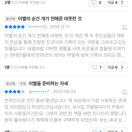
2명
이 이 리뷰를 추천합니다.
2
댓글
4
공감
은 모르지만 똑똑했었죠. 10년 정도 살면 모두들 오
래 살았다고 하지만 몸이 안좋아서 죽었기에 당시 정
리뷰제목
말 마음이 아팠었죠.
이별의 순간 개가 전해준 따뜻한 것
종이책
h******2
2018.12.11
평점10점
|
|
이별의 순간 개가 전해준 따뜻한 것 이 책은 책 속 주인공들이 개와
의 만남을 통해 진정한 친구이며 가족이 되는 과정을 그려내고 있는
작품입니다. 요즘처럼 각박한 생활을 사며 외로움과 힘듦에 지쳐가
는 현대인들에게 반려견의 의미는 어떻게 보며 가족의 의미도 한참
넘어서는 개념이기도 한 것 같습니다. 항상 내 곁에서 내가 어떤 잘
1명
이 이 리뷰를 추천합니다.
1
댓글
0
공감
못을 해도 어떤 이유를 막론하고 내 편인 존재,
리뷰제목
이별을 준비하는 자세
종이책
구매
w*******7
2020.08.05
평점8점
|
|
반려인으로 산지 벌써 몇년입니다. 제 세상에서 가장 사랑하는 존재
로 자리잡았고 최대의 관심사입니다. 우리집 귀염둥이이자 막둥이
이자 사랑둥이거든요. 그래서 관련 된 책을 보면 지나치지 못합니다.
문득 훑어보다가 제목에 이끌려 구매하게 되었는데. 보는 내내 눈물
이 흘렀습니다. 아직도 이별이라는 말만 나오면, 무지개 다리라는 말
공감