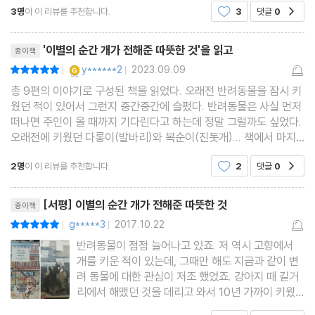
3명
이 이 리뷰를 추천합니다.
3
댓글
0
공감
안다. 이 책에도 나오듯, 개들의 눈들은 보석처럼 예
푸린이 보낸 편지 - 데루코 × 푸린(토이 푸들)
쁘고 순수하고 사랑에 가득차서, 그런 존재들이 천국
리뷰제목
에 가지못한다면 누가 갈 수 있겠냐
'이별의 순간 개가 전해준 따뜻한 것'을 읽고
종이책
FINAL STORY “너무너무 좋아하는 당신에게”
YES마니아 : 골드
y******2
2023.09.09
평점10점
|
|
무지개 다리에서 올림
총 9편의 이야기로 구성된 책을 읽었다. 오래전 반려동물을 잠시 키
웠던 적이 있어서 그런지 중간중간에 슬펐다. 반려동물은 사실 먼저
떠나면 주인이 올 때까지 기다린다고 하는데 정말 그럴까도 싶었다.
맺음말
오래전에 키웠던 다롱이(발바리)와 복순이(진돗개)... 책에서 마지
막에 올려진 댕댕이 사진들... 귀엽지만 한편으론 이런 댕댕이들과
2명
이 이 리뷰를 추천합니다.
2
댓글
0
공감
혹은 냥이들과 오랫동안 함께 할 수 없다는것은
리뷰제목
[서평] 이별의 순간 개가 전해준 따뜻한 것
종이책
g*****3
2017.10.22
평점10점
|
|
반려동물이 점점 늘어나고 있죠. 저 역시 고향에서
개를 키운 적이 있는데, 그때만 해도 지금과 같이 변
려 동물에 대한 관심이 저조 했었죠. 강아지 때 길거
리에서 해맸던 것을 데리고 와서 10년 가까이 키웠
답니다. 매일 아침 엄마가 밥을 주고 치워주고...품종