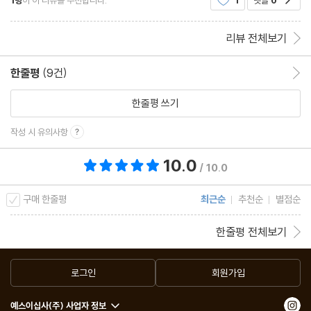
1명
이 이 리뷰를 추천합니다.
1
댓글
0
만 나와도 눈물이 나옵니다. 어쩔 수 없이 강
리뷰 전체보기
한줄평
(9건)
한줄평 이동
한줄평 쓰기
작성 시 유의사항
10.0
총 평점 10.0점
/ 10.0
구매 한줄평
최근순
추천순
별점순
한줄평 전체보기
로그인
회원가입
예스이십사(주) 사업자 정보