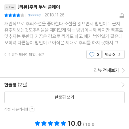
리뷰제목
[리뷰]추리 두뇌 플레이
eBook
Lesson 5. 자살인가 타살인가
s****e
2018.11.26
평점8점
|
|
시신은 모든 것을 알고 있다 l 자살? 타살? 주저흔과 방어흔 l 사망
개인적으로 추리소설을 좋아한다.소설을 읽으면서 범인이 누군지
유추해보는것도추리물을 재미있게 읽는 방법이니까.하지만 백프로
추정 시각을 밝혀라! l 범행 흔적이 말해주는 것
맞추지는 못한다.가끔은 감으로 찍기도 하고,얘가 범인일거 같은데
Q1. 할아버지의 이메일
오히려 다른놈이 범인이고.아직은 제대로 추리를 하지 못해서 그런
가보다.북클럽에서 우연히 발견한 이 책은추리소설에 나오는 피해
Q2. 공원 살인 사건
이 리뷰가 도움이 되었나요?
0
댓글
0
공감
자나 범인, 사인등을 쉽게유추할수 있는 방법을 알려준
Q3. 실족 사고의 진실
리뷰 전체보기
Lesson 6. 암호와 다잉 메시지를 절대 놓치지 마라
암호는 왜, 어떻게 만들어지는가 l 추리물에 등장하는 기본 암호들 l
한줄평
(2건)
한줄평 이동
추리 문제의 감초, 다잉 메시지
한줄평 쓰기
Q1. 편의점 아르바이트생의 메시지
작성 시 유의사항
Q2. 경찰이 되고 싶다고?
Q3. 마스크를 쓴 피해자
10.0
총 평점 10.0점
/ 10.0