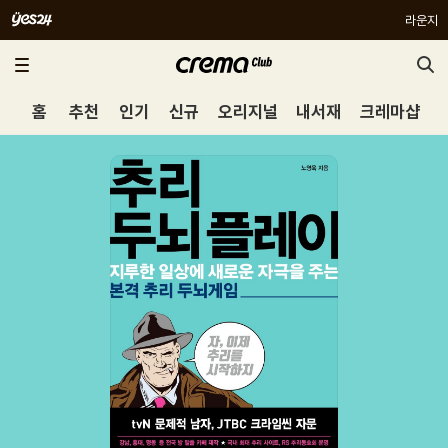
라운지
홈
추천
인기
신규
오리지널
내서재
크레마샵