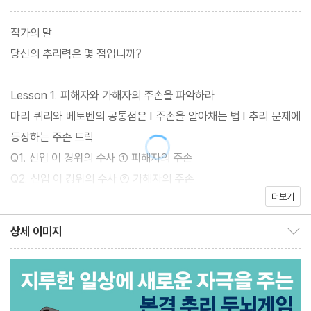
추리소설에서 접하는 사건들을 쉽게 해석할 수 있도록 추리의 기본
공식을 7가지로 분류하고, 경우마다 어떻게 접근하고 추리하는지
작가의 말
그 기법을 정리하였다. 기법을 익힌 다음에는 관련 문제를 풀면서 추
당신의 추리력은 몇 점입니까?
리력을 향상할 수 있도록 하였다. 책에는 추리에 관련된 다양한 문제
가 수록되어 있는데 실제 사건을 바탕으로 한 살인 사건, 추리 방송
Lesson 1. 피해자와 가해자의 주손을 파악하라
이나 방 탈출 카페 등에서 사용되는 문제 등 독창적이고 개성 있는
마리 퀴리와 베토벤의 공통점은 l 주손을 알아채는 법 l 추리 문제에
문제들로 가득하다.
등장하는 주손 트릭
Q1. 신입 이 경위의 수사 ① 피해자의 주손
『추리 두뇌 플레이』는 MBC 무한도전(무도 탐정 사무소 편), tvN
Q2. 신입 이 경위의 수사 ② 가해자의 주손
문제적 남자, JTBC 크라임씬. 등 추리 관련 TV 프로그램 자문을
더보기
Q3. 녹음기의 비밀
도맡아 하는 노영욱 대표가 추리를 좋아하고 추리를 잘하고 싶어 하
상세 이미지
는 독자들을 위해 집필한 책이다. 추리를 잘하는 사람이라면 기본을
상세 이미지 보이기/감추기
Lesson 2. 홈즈의 추리비밀은 스누핑이다
다지며 문제를 푸는 재미를 느낄 수 있을 것이고, 추리가 어렵게만
셜록 홈즈는 초능력자가 아니다 l 무엇을 보고, 무엇을 알아채야 하
느껴졌던 사람에게는 추리의 기본을 이해하고, 그 매력에 흠뻑 빠질
는가 l 스누핑의 고수가 되고 싶다면
기회를 만들어 줄 것이다.
Q1. 마지막 샤워