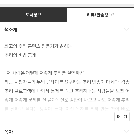
도서정보
리뷰/한줄평
1/2
책소개
책소개 보이기/감추기
최고의 추리 콘텐츠 전문가가 밝히는
추리의 비법 공개
“저 사람은 어떻게 저렇게 추리를 잘할까?”
최근 시청자들의 두뇌 플레이를 요구하는 추리 방송이 대세다. 각종
추리 프로그램에 나와서 문제를 풀고 추리해내는 사람들을 보면 어
떻게 저렇게 문제를 잘 풀까? 절로 감탄이 나오고 나도 저렇게 추리
를 잘하고 싶다는 생각이 든다. 이런 독자를 위해 만든 책이 바로
더보기
『추리 두뇌 플레이』다.
이 책은 국내 최고 추리 콘텐츠 전문가가 실제 사건 혹은 드라마나
목차
목차 보이기/감추기