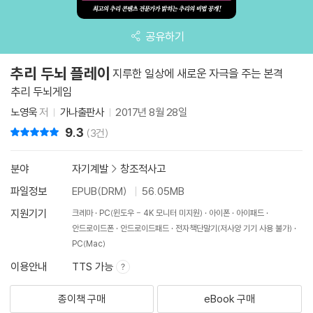
공유하기
추리 두뇌 플레이
지루한 일상에 새로운 자극을 주는 본격
추리 두뇌게임
노영욱
저
가나출판사
2017년 8월 28일
9.3
리뷰 총점
(3건)
분야
자기계발
>
창조적사고
파일정보
EPUB(DRM)
56.05MB
지원기기
크레마
PC(윈도우 - 4K 모니터 미지원)
아이폰
아이패드
안드로이드폰
안드로이드패드
전자책단말기(저사양 기기 사용 불가)
PC(Mac)
이용안내
TTS 가능
종이책 구매
eBook 구매