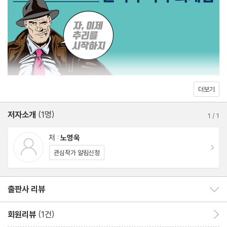
Q2. 용의자의 방
Q3. 사흘 동안의 미스터리
Lesson 3. 알리바이가 확실한 사람일수록 의심하라
알리바이란 l 알면서도 당하는 알리바이의 트릭
Q1. 눈보라 치던 밤
더보기
Q2. 수상한 통화 기록
저자소개
(1명)
Q3. 완벽한 증언
1
/
1
저 :
노영욱
Lesson 4. 독살은 반드시 흔적을 남긴다
이동
관심작가 알림신청
추리소설의 여왕은 독극물의 여왕! l 추리소설에 자주 등장하는 독극
물 l 독극물 트릭의 유형
출판사 리뷰
출판사 리뷰 보이기/감추기
Q1. 블랙 컨슈머의 사망
Q2. 술에 취한 은사
회원리뷰
(1건)
회원리뷰 이동
Q3. 갑작스러운 죽음