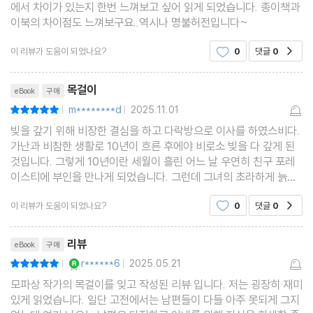
에서 차이가 있는지 한번 느껴보고 싶어 읽게 되었습니다. 종이책과
이북의 차이점도 느껴보구요..역시나 명불허전입니다~
이 리뷰가 도움이 되었나요?
0
댓글
0
공감
리뷰제목
목걸이
eBook
구매
m********d
2025.11.01
평점10점
|
|
빚을 갚기 위해 비장한 결심을 하고 다락방으로 이사를 하였스비다.
가난과 비참한 생활로 10년이 흐른 후에야 비로소 빚을 다 갚게 된
것입니다. 그렇게 10년이란 세월이 흘린 어느 날 우연히 친구 포레
이스티에 부인을 만나게 되었습니다. 그런데 그녀의 초라하게 늙은
모습을 포레이스티에 부인은 알아보지 못하였습니다. 그녀는 용기
이 리뷰가 도움이 되었나요?
0
댓글
0
공감
를 내어 지난날의 목걸이에 대한 이야기를 하였습니
리뷰제목
리뷰
eBook
구매
YES마니아 : 로얄
r******6
2025.05.21
평점10점
|
|
모파상 작가의 목걸이를 잊고 작성된 리뷰 입니다. 저는 굉장히 재미
있게 읽었습니다. 일단 고전에서는 남편들이 다들 아주 못되게 그지