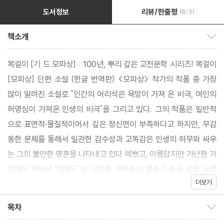
도서정보
리뷰/한줄평
18/31
책소개
책소개 보이기/감추기
목걸이 [기 드 모파상] : 100년, 뿌리 깊은 고전문학 시리즈! 목걸이
[모파상] 단편 소설 (한글 번역판) <모파상> 작가의 작품 중 가장
많이 알려진 소설로 "인간의 어리석은 욕망이 가져 온 비극, 여인의
허영심이 가져온 인생의 비극"을 그리고 있다. 그의 작품은 일반적
으로 표면적·물질적이어서 깊은 정신면이 부족하다고 하지만, 무감
동한 문체를 통해서 일관한 감수성과 고독감은 인생의 허무와 싸우
는 그의 불안한 영혼을 나타내고 있다 예쁘고, 아름답지만 가난한 가
정에서 태어난 "마틸드"는 신분을 극복하지 못하고 하급 관청 사무
더보기
원과 결혼을 하게 된다. 허영 많은 그녀는 남편의 도움으로 고급 무
도회에 가게 되지만 우울해 한다. 가난에 허덕이는 그녀는 또 다시
목차
목차 보이기/감추기
친구의 도움으로 화려한 무도회가 가게된다. 그러나 마틸드는 큰 실