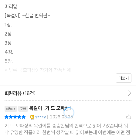
수로 인해 인생을 송두리채 바뀌는 사건을 겪고 마는데... [등장인
머리말
물] * 마틸드 (로이젤 부인) : 가난한 집에서 태어난 그녀는 상류층
[목걸이] -한글 번역판-
의 부러워하며 허영과 과시욕에 젖어 있는 인물로 자존심이 매우 강
1장.
하다. * 로이젤(마틸드 남편) 하급 관청의 사무원(공무원)으로 순박
2장.
하고 아내를 위해 헌신을 다한다. * 잔느(포레스터 부인, 마틸드 여
3장.
고 동창) 마틸드의 친구이자 부유한 남편을 두고 있다. 비극을 초래
4장.
하는 목걸이 주인이다. # <100년, 뿌리 깊은 문학 시리즈>는 죽기
5장.
전에 꼭 읽어 봐야할 작품을 선정하여 한글로 번역하는 시리즈 입니
* 부록: <모파상> 작가와 작품세계
다. (원작을 최대한 유지하려고 노력했으며, 우리 정서와 환경 상황
더보기
판권 페이지
에 따라 이름, 배경 및 환경을 달리 적용할 수 있음 밝혀드립니다.)
회원리뷰
(18건)
회원리뷰 이동
리뷰제목
목걸이 [기 드 모파상]
eBook
구매
YES마니아 : 골드
s***y
2026.03.25
평점10점
|
|
기 드 모파상의 목걸이를 송승헌님의 번역으로 읽어보았습니다.워
낙 유명한 작품이라 한번씩 생각날 때 읽어보는데 이번에는 어떤 점