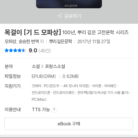
공유하기
목걸이 [기 드 모파상]
100년, 뿌리 깊은 고전문학 시리즈
모파상
,
송승헌 번역
저
뿌리깊은문학
2017년 11월 27일
9.0
리뷰 총점
(49건)
분야
소설
>
프랑스소설
파일정보
EPUB(DRM)
0.62MB
지원기기
크레마
PC(윈도우 - 4K 모니터 미지원)
아이폰
아이패드
안드로이드폰
안드로이드패드
전자책단말기(저사양 기기 사용 불가)
PC(Mac)
이용안내
TTS 가능
eBook 구매