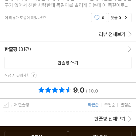
구가 없어서 친한 사람한테 목걸이를 빌리게 되는데 이 목걸이로부
터 파란이 시작됩니다
이 리뷰가 도움이 되었나요?
0
댓글
0
공감
리뷰 전체보기
한줄평
(31건)
한줄평 이동
한줄평 쓰기
작성 시 유의사항
9.0
총 평점 9.0점
/ 10.0
구매 한줄평
최근순
추천순
별점순
한줄평 전체보기