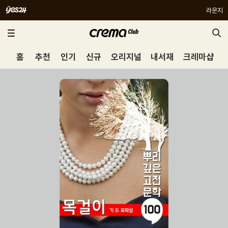
라운지
홈
추천
인기
신규
오리지널
내서재
크레마샵