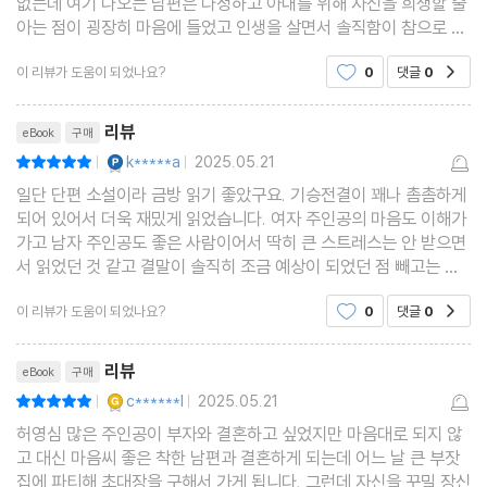
없는데 여기 나오는 남편은 다정하고 아내를 위해 자신을 희생할 줄
아는 점이 굉장히 마음에 들었고 인생을 살면서 솔직함이 참으로 큰
무기라는 생각을 하게 되었습니다. 그리고 허영심으로 남의 물건을
이 리뷰가 도움이 되었나요?
0
댓글
0
공감
탐내지 않기로 마음먹었습니다
리뷰제목
리뷰
eBook
구매
YES마니아 : 플래티넘
k*****a
2025.05.21
평점10점
|
|
일단 단편 소설이라 금방 읽기 좋았구요. 기승전결이 꽤나 촘촘하게
되어 있어서 더욱 재밌게 읽었습니다. 여자 주인공의 마음도 이해가
가고 남자 주인공도 좋은 사람이어서 딱히 큰 스트레스는 안 받으면
서 읽었던 것 같고 결말이 솔직히 조금 예상이 되었던 점 빼고는 재
미있었습니다
이 리뷰가 도움이 되었나요?
0
댓글
0
공감
리뷰제목
리뷰
eBook
구매
YES마니아 : 골드
c******l
2025.05.21
평점10점
|
|
허영심 많은 주인공이 부자와 결혼하고 싶었지만 마음대로 되지 않
고 대신 마음씨 좋은 착한 남편과 결혼하게 되는데 어느 날 큰 부잣
집에 파티해 초대장을 구해서 가게 됩니다. 그런데 자신을 꾸밀 장신