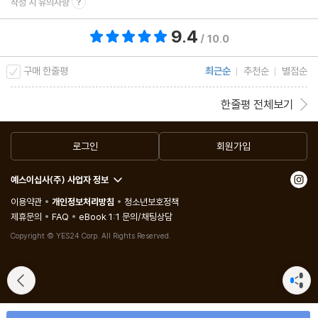
작성 시 유의사항
9.4
총 평점 9.4점
/ 10.0
구매 한줄평
최근순
추천순
별점순
한줄평 전체보기
로그인
회원가입
예스이십사(주) 사업자 정보
이용약관
개인정보처리방침
청소년보호정책
제휴문의
FAQ
eBook 1:1 문의/채팅상담
Copyright © YES24 Corp. All Rights Reserved.