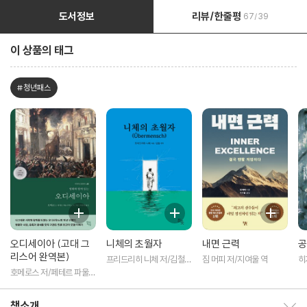
도서정보
리뷰/한줄평
67/39
이 상품의 태그
#청년패스
오디세이아 (고대 그
니체의 초월자
내면 근력
공
리스어 완역본)
프리드리히 니체 저/김철
짐 머피 저/지여울 역
히
편역
역
호메로스 저/페테르 파울
루벤스 그림/박문재 역
책소개
책소개 보이기/감추기