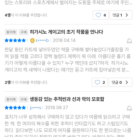
있는 스토리와 스포츠계에서 벌어지는 도핑을 주제로 여기에 주인
공들의 관계에 얽힌 비밀들 읽을수록 점점 빠져든다 『아름다운 흉
4명
이 이 리뷰를 추천합니다.
4
댓글
1
공감
기』는 올림픽 시즌이면 논란이 되는 ‘도핑’을 소재
리뷰제목
히가시노 게이고의 초기 작품을 만나다
종이책
구매
YES마니아 : 골드
s****b
2018.04.14
평점10점
|
|
한달 동안 카트에 넣어두었던 책을 구매해 쌓아놓았다가출장을 가
며 읽을 책을 고르다 깜짝 놀랐다.제목이 뭐 이래. 아름다운 흉기.흉
기가 어떻게 아름다울 수 있지? 누구 책인데 샀지?허걱. 히가시노
게이고의 책.새책이 나왔다는 얘기만 듣고 카트에 집어넣은게 분명
하다.감기로 컨디션이 엉망이라 분명 약먹고 잘게 분명했는데또 욕
2명
이 이 리뷰를 추천합니다.
2
댓글
0
공감
심을 부렸다.소설을 두 권, 주간지를 두권.결론을 말
리뷰제목
생동감 있는 추적씬과 선과 악의 모호함
종이책
구매
p***s
2018.08.27
평점10점
|
|
표지가 너무 섬뜩해서 구매하지 않고 있다가 여름에 읽으려고 구매
한 책. 한 여자의 복수를 위한 추적이 안타깝기도 하고 스릴있기도
하다. 읽다보면 나도 모르게 여자를 응원하다가도 한 편으로는 나름
남자 주인공(?)이 잡히지 않기를 바라고 있다. 반전이 있는 결말. 형