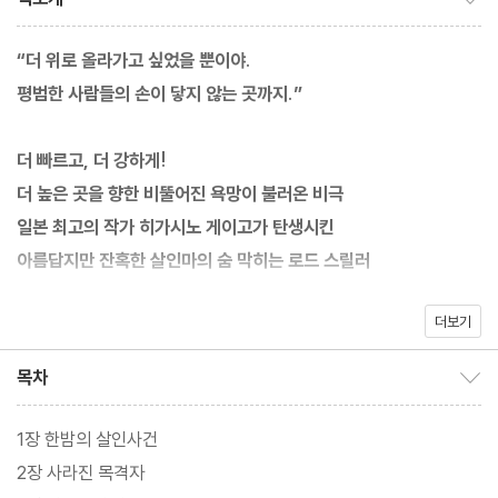
“더 위로 올라가고 싶었을 뿐이야.
평범한 사람들의 손이 닿지 않는 곳까지.”
더 빠르고, 더 강하게!
더 높은 곳을 향한 비뚤어진 욕망이 불러온 비극
일본 최고의 작가 히가시노 게이고가 탄생시킨
아름답지만 잔혹한 살인마의 숨 막히는 로드 스릴러
더보기
당신은 최고가 되기 위해 무엇을 포기할 수 있는가.
1등이 아니면 살아남을 수 없는 스포츠 세계에서 금메달리스트가 되
목차
목차 보이기/감추기
기 위해 인간의 존엄성마저 외면한 선수들의 뒤틀린 욕망을 그린 걸
작 스릴러 『아름다운 흉기』의 개정판이 알에이치코리아에서 출간됐
1장 한밤의 살인사건
다.
2장 사라진 목격자