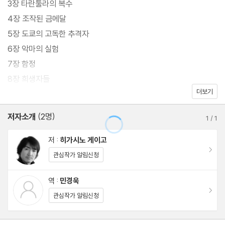
3장 타란툴라의 복수
『아름다운 흉기』는 올림픽 시즌이면 논란이 되는 ‘도핑’을 소재 삼아
4장 조작된 금메달
인간의 욕망을 심도 깊이 다룬 작품이다. 1992년 출간된 이 작품이
5장 도쿄의 고독한 추격자
꾸준히 베스트셀러의 자리를 지킬 수 있었던 이유는 시대를 초월하
6장 악마의 실험
는 인간의 보편적 욕망을 히가시노 게이고 특유의 시각으로 녹여내
7장 함정
어 흥미로우면서도 무게감 있게 그려냈기 때문이다.
8장 희생자들
더보기
독자들은 최고가 되기 위해서 수단과 방법을 가리지 않는 사람들이
- 옮긴이의 말
저자소개
(2명)
목표의 본질과 멀어지는 모습을 보며 괴리감을 느끼기도 하고, 끔찍
1
/
1
한 사건의 전말에 경악하기도 한다. 누구나 최고라는 ‘아름다움’을
저 :
히가시노 게이고
꿈꾼다. 하지만 그릇된 방법으로 손에 넣은 ‘아름다움’이 어떻게 ‘흉
이동
관심작가 알림신청
기’가 되기도 하는지 이 작품에서 여실히 보여준다.
역 :
민경욱
이동
작품에서는 약물 복용, 인간 개조 등 인간의 추악한 면을 여과 없이
관심작가 알림신청
그려내지만 그러면서도 히가시노 게이고는 인간애를 머금고 있어야
한다는 것을 잊지 않고 있다. 우발적으로 살인을 저지른 쪽, 복수를