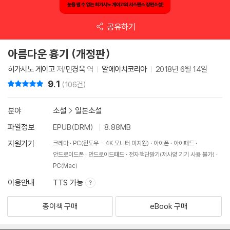
공유하기
아름다운 흉기 (개정판)
히가시노 게이고
저/
민경욱
역
알에이치코리아
2018년 6월 14일
9.1
리뷰 총점
(106건)
분야
소설
>
일본소설
파일정보
EPUB(DRM)
8.88MB
지원기기
크레마
PC(윈도우 - 4K 모니터 미지원)
아이폰
아이패드
안드로이드폰
안드로이드패드
전자책단말기(저사양 기기 사용 불가)
PC(Mac)
이용안내
TTS 가능
종이책 구매
eBook 구매