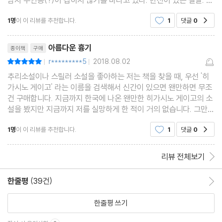
사들이 주인공으로 부각되지 않는 점이 아쉽다.히가시노 게이고 소
1명
이 이 리뷰를 추천합니다.
1
댓글
0
공감
설 중 형사들이 중심이 되어 소설을 이끌어가는
리뷰제목
아름다운 흉기
종이책
구매
r*********5
2018.08.02
평점10점
|
|
추리소설이나 스릴러 소설을 좋아하는 저는 책을 찾을 때, 우선 '히
가시노 게이고' 라는 이름을 검색해서 신간이 있으면 왠만하면 무조
건 구매합니다. 지금까지 한국에 나온 왠만한 히가시노 게이고의 소
설을 봤지만 지금까지 저를 실망하게 한 적이 거의 없습니다. 그만큼
쉽게 쉽게 읽히고 한번 읽기 시작하면 손을 놓을 수 없는 흡입력이
1명
이 이 리뷰를 추천합니다.
1
댓글
0
공감
있는 것 같습니다. 아름다운 흉기도 쉽게 쉽게
리뷰 전체보기
한줄평
(39건)
한줄평 이동
한줄평 쓰기