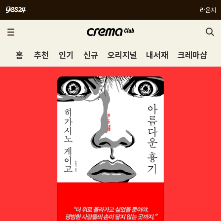
라운지
홈
추천
인기
신규
오리지널
내서재
크레마샵