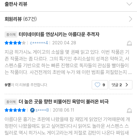
출판사 리뷰
출판사 리뷰 보이기/감추기
위해 살인을 저지른 쪽 두 부류의 악인 모두에게 연민을 느끼게 만든
다. 그리고 결국 인간이 참혹한 재앙을 만들게 된 것도 성공만을 찬
회원리뷰
(67건)
회원리뷰 이동
양하는 이 사회의 보이지 않는 폭력에 기인한 것이라는 반성을 곳곳
리뷰제목
터미네이터를 연상시키는 아름다운 추격자
종이책
에서 묘사한다.
c******4
2020.04.28
평점8점
|
|
지금 히가시노 게이고의 소설을 몇 권째 읽고 있다. 이번 작품은 기
사회에 대한 묵직한 질문을 던지는 동시에 긴박감이 넘치는 묘사, 반
존 작품과는 좀 다르다. 그의 특기인 추리소설의 성격은 약하고, 서
전의 쾌감을 능수능란하게 활용한 『아름다운 흉기』는 히가시노 게
스펜스를 기반으로 하는 빠른 진행으로 독자들의 관심을 빨아들이
는 작품이다. 사건전개의 초반에 누가 왜 이런 범죄를 저질렀는지 다
이고 스릴러의 대표작으로, 마지막 장면까지 눈을 떼지 못할 것이다.
알려주면서 이야기가 시작된다. 운동선수들이 성적을 올리기 위해
9명
이 이 리뷰를 추천합니다.
9
댓글
2
공감
약물을 사용하는 도핑이 모티브이다. 소설은 도
리뷰제목
더 높은 곳을 향한 비뚤어진 욕망이 불러온 비극
종이책
YES마니아 : 플래티넘
s****8
2018.06.11
평점10점
|
|
아름다운 흉기는 초판에 나왔을때 참 재밌게 읽었던 기억때문에 개
정판이 나왔을때도 읽고 싶어졌다다시 읽어도 놀라운 서스펜스 스
릴러로 역시 히가시노 게이고라는게 저절로 감탄이 나온다 짜임새