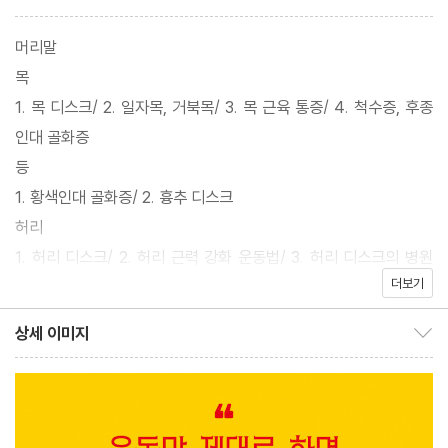
머리말
목
1. 목 디스크/ 2. 일자목, 거북목/ 3. 목 근육 통증/ 4. 척수증, 후종
인대 골화증
등
1. 황색인대 골화증/ 2. 흉추 디스크
허리
1. 허리 디스크/ 2. 허리 근력 강화 운동법/ 3. 허리 디스크의 병원
더보기
치료
4. 허리 근육통/ 5. 허리 협착증/ 6. 척추 분리증, 척추 전방전위증/
상세 이미지
상세 이미지 보이기/감추기
7. 척추 측만증
8. 꼬부랑 허리, 척추 압박 골절, 골다공증/ 9. 허리 디스크 변성, 척
추 낭종
어깨