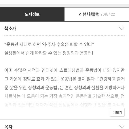
도서정보
리뷰/한줄평
209/422
책소개
책소개 보이기/감추기
“운동만 제대로 하면 약·주사·수술은 피할 수 있다”
실생활에서 쉽게 따라할 수 있는 정형외과 운동법!
이미 수많은 서적과 인터넷에 스트레칭법과 운동법이 나와 있지만
그 가운데 정말로 효과 가 있는 운동법은 많지 않다. 『건강하고 즐거
운 삶을 위한 정형외과 운동법』은 흔한 정형외과 질환을 예방하거나
치료하는 데 도움이 되는 가장 효과적인 운동법을 기술한 책으로, 정
형외과 전문의인 저자가 직접 실생활에서 실행하고 있을 뿐 아니라
더보기
환자들에게서도 효과를 본 운동법만을 소개했다.
목차
목차 보이기/감추기