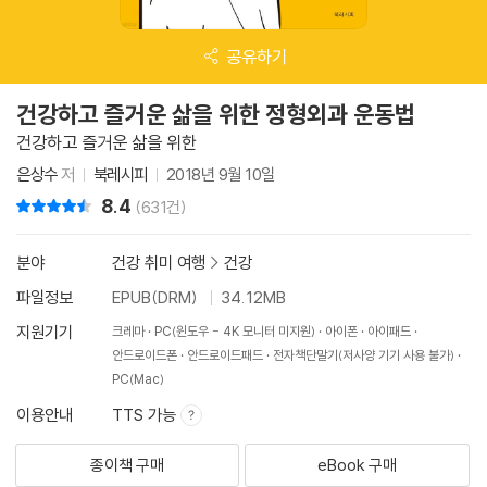
공유하기
건강하고 즐거운 삶을 위한 정형외과 운동법
건강하고 즐거운 삶을 위한
은상수
저
북레시피
2018년 9월 10일
8.4
리뷰 총점
(631건)
분야
건강 취미 여행
>
건강
파일정보
EPUB(DRM)
34.12MB
지원기기
크레마
PC(윈도우 - 4K 모니터 미지원)
아이폰
아이패드
안드로이드폰
안드로이드패드
전자책단말기(저사양 기기 사용 불가)
PC(Mac)
이용안내
TTS 가능
종이책 구매
eBook 구매