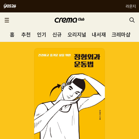
라운지
홈
추천
인기
신규
오리지널
내서재
크레마샵