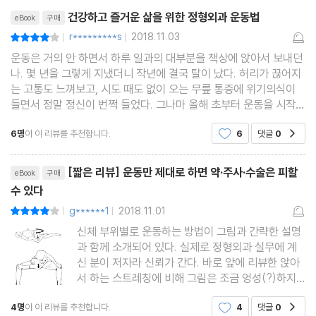
리뷰제목
엉덩이
건강하고 즐거운 삶을 위한 정형외과 운동법
eBook
구매
1. 엉덩이 관절/ 2. 고관절염/ 3. 고관절 질환 자가 진단법/ 4. 고관
r*********s
2018.11.03
평점8점
|
|
절 무혈성 괴사
운동은 거의 안 하면서 하루 일과의 대부분을 책상에 앉아서 보내던
나. 몇 년을 그렇게 지냈더니 작년에 결국 탈이 났다. 허리가 끊어지
5. 고관절 관절와순 파열/ 6. 엉덩이 점액낭염 및 근육 염좌/ 7. 엉
는 고통도 느껴보고, 시도 때도 없이 오는 무릎 통증에 위기의식이
덩이 근육 스트레칭
들면서 정말 정신이 번쩍 들었다. 그나마 올해 초부터 운동을 시작하
며 다행히 지금은 그런 증상의 공포에서 벗어나 있는 상태다. 다
무릎
6명
이 이 리뷰를 추천합니다.
6
댓글
0
공감
만 정말 겪어본 사람만 안다고 그때 그 통증들
1. 무릎 관절/ 2. 반월상 연골 파열/ 3. 무릎 근력 운동/ 4. 무릎 퇴행
리뷰제목
성관절염
[짧은 리뷰] 운동만 제대로 하면 약·주사·수술은 피할
eBook
구매
5. 무릎 앞쪽 관절염/ 6. 무릎 수술 후 재활 운동/ 7. 무릎 인대 손
수 있다
상/ 8. 오스굿씨 병
g******1
2018.11.01
평점8점
|
|
발목
신체 부위별로 운동하는 방법이 그림과 간략한 설명
과 함께 소개되어 있다. 실제로 정형외과 실무에 계
1. 발목 관절/ 2. 발목 인대 파열, 염좌
신 분이 저자라 신뢰가 간다. 바로 앞에 리뷰한 앉아
3. 발목 인대 손상 후 재활/ 4. 발목 관절염, 골연골 손상
서 하는 스트레칭에 비해 그림은 조금 엉성(?)하지
발
만, 신체 전부위에 걸쳐, 증상과 신체 부위에 따른 스
4명
이 이 리뷰를 추천합니다.
4
댓글
0
공감
트레칭 방법이 소개되어 있어, 하나씩 비치하면 좋을
1. 족저근막염, 아킬레스건염/ 2. 아킬레스건 파열