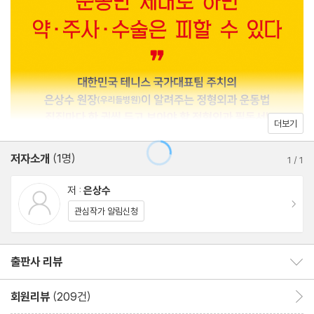
1. 어깨 관절/ 2. 이두박건염/ 3. 오십견/ 4. 오십견 재활 - 기본 스
트레칭
5. 오십견 재활 - 특화 스트레칭/ 6. 오십견의 병원 치료/ 7. 관절와
순 파열, 석회화 건염
8. 충돌증후군, 어깨 근육 파열/ 9. 어깨 근력 강화 운동
10. 찌뿌둥한 몸을 풀기 좋은 스트레칭
더보기
팔꿈치
저자소개
(1명)
1. 팔꿈치 구조 및 관절염/ 2. 외상과염/ 3. 내상과염/ 4. 척골신경병
1
/
1
증
저 :
은상수
손목
이동
관심작가 알림신청
1. 손목 관절/ 2. 손목 건초염/ 3. 손목 삼각섬유연골
4. 손목 통증의 여러 원인/ 5. 손목터널증후군
출판사 리뷰
출판사 리뷰 보이기/감추기
손가락
1. 손가락 관절염/ 2. 손가락 당기기 치료/ 3. 손가락 재활 운동
회원리뷰
(209건)
회원리뷰 이동
4. 방아쇠 수지/ 5. 손가락 꺾을 때 ‘뚝’ 소리 나는 이유