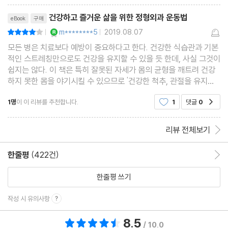
리뷰제목
건강하고 즐거운 삶을 위한 정형외과 운동법
eBook
구매
YES마니아 : 로얄
m********5
2019.08.07
평점8점
|
|
모든 병은 치료보다 예방이 중요하다고 한다. 건강한 식습관과 기본
적인 스트레칭만으로도 건강을 유지할 수 있을 듯 한데, 사실 그것이
쉽지는 않다. 이 책은 특히 잘못된 자세가 몸의 균형을 깨트려 건강
하지 못한 몸을 야기시킬 수 있으므로 '건강한 척추, 관절을 유지하
기 위한 간단한 운동법'을 소개하고 있다. 그림과 함께 운동방법을
1명
이 이 리뷰를 추천합니다.
1
댓글
0
공감
구체적으로 소개되어 있으므로 혼자서 읽어보
리뷰 전체보기
한줄평
(422건)
한줄평 이동
한줄평 쓰기
작성 시 유의사항
8.5
총 평점 8.5점
/ 10.0