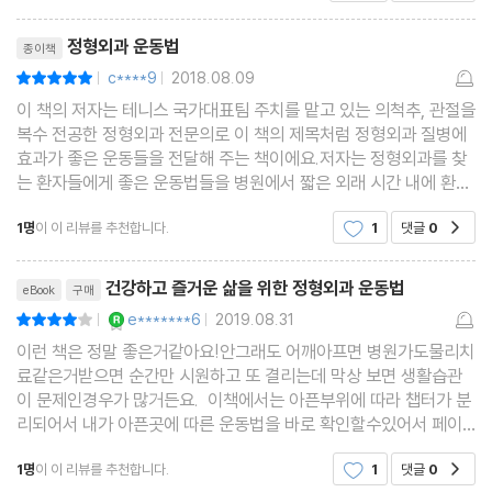
거 같다. 페이백 이북으로 구매했기에 그냥 프리뷰를
3. 중족골통, 지간 신경종, 티눈/ 4. 무지외반증, 내성발톱
리뷰제목
했다고 치고 종이책
정형외과 운동법
종이책
부록
c****9
2018.08.09
평점10점
|
|
이 책의 저자는 테니스 국가대표팀 주치를 맡고 있는 의척추, 관절을
복수 전공한 정형외과 전문의로 이 책의 제목처럼 정형외과 질병에
효과가 좋은 운동들을 전달해 주는 책이에요.저자는 정형외과를 찾
는 환자들에게 좋은 운동법들을 병원에서 짧은 외래 시간 내에 환자
들에게 알려주기는 힘들어서, 정형외과 의사가 알려주는 운동법으
1명
이 이 리뷰를 추천합니다.
1
댓글
0
공감
로 더욱 많은 환자들에게 건강하고 즐거운 삶을
리뷰제목
건강하고 즐거운 삶을 위한 정형외과 운동법
eBook
구매
YES마니아 : 로얄
e*******6
2019.08.31
평점8점
|
|
이런 책은 정말 좋은거같아요!안그래도 어깨아프면 병원가도물리치
료같은거받으면 순간만 시원하고 또 결리는데 막상 보면 생활습관
이 문제인경우가 많거든요. 이책에서는 아픈부위에 따라 챕터가 분
리되어서 내가 아픈곳에 따른 운동법을 바로 확인할수있어서 페이
지 찾기가 편합니다 그리고 그냥 스트레칭에대한 이론설명만이 아
1명
이 이 리뷰를 추천합니다.
1
댓글
0
공감
닌 우리몸에대한 이해를 시키고 그다음 그 부위별로 통