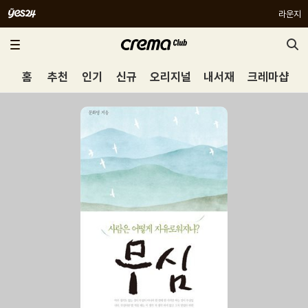
라운지
홈
추천
인기
신규
오리지널
내서재
크레마샵