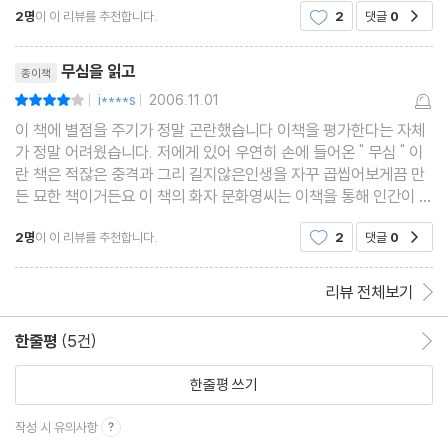
소리 내면서 일하는 스타일
2명
이 이 리뷰를 추천합니다.
2
댓글
0
공감
1년전에는 왜 그렇게 가
자존심 건드리기
리뷰제목
한마디 툭
무심을 읽고
종이책
라이벌
i****s
2006.11.01
평점8점
|
|
질투에서 시작되는 비극
이 책에 별점을 주기가 정말 곤란했습니다 이책을 평가한다는 자체
가 정말 어려웠습니다. 저에게 있어 우연히 손에 들어온 " 무심 " 이
무심_ 스트레스 해소법
란 책은 적잖은 충격과 그리 길지않은인생을 자꾸 곱씹어보게끔 만
포기하십시오
든 묘한 책이거든요 이 책의 화자 문화영씨는 이책을 통해 인간이 무
심으로써 행복해질수있고 무심으로써 해방될수있고 무심으로써 사
내 마음은 내 마음대로
2명
이 이 리뷰를 추천합니다.
2
댓글
0
공감
람이 우주화
하루 한 가지
사람에게 기대하지 마라
리뷰 전체보기
스트레스 많이 받는 타입
말에 대하여
한줄평
(5건)
한줄평 이동
참견할 수 있는 사람
한줄평 쓰기
스스로 돌아보세요
작성 시 유의사항
혼자서 스트레스 풀기