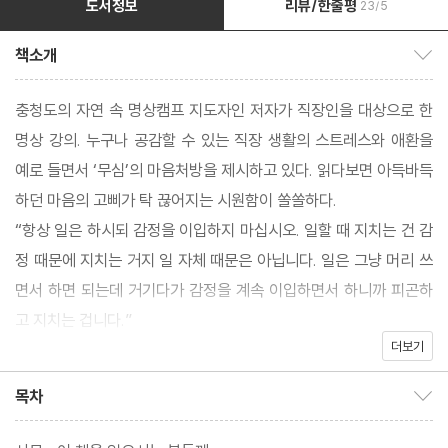
도서정보
리뷰/한줄평
23/5
책소개
책소개 보이기/감추기
충청도의 자연 속 명상캠프 지도자인 저자가 직장인을 대상으로 한
명상 강의. 누구나 공감할 수 있는 직장 생활의 스트레스와 애환을
예로 들면서 ‘무심’의 마음처방을 제시하고 있다. 읽다보면 아득바득
하던 마음의 고삐가 탁 끊어지는 시원함이 쏠쏠하다.
“항상 일은 하시되 감정을 이입하지 마십시오. 일할 때 지치는 건 감
정 때문에 지치는 거지 일 자체 때문은 아닙니다. 일은 그냥 머리 쓰
면서 하면 되는데 거기다가 감정을 계속 이입하면서 하니까 피곤하
고 지치는 겁니다.”
더보기
명상수련가의 시각에서 ‘웰빙’의 참의미를 해석하기도 하는데. 웰빙
은 생존과 기득권 유지에 급급했던 삶에서 벗어나 문화적인 일, 창조
목차
목차 보이기/감추기
적인 일, 영적인 일을 위해서 노동력을 발휘하려는 거스를 수 없는
거대한 흐름이라고.