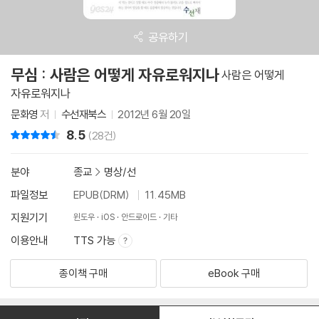
공유하기
무심 : 사람은 어떻게 자유로워지나
사람은 어떻게
자유로워지나
문화영
저
수선재북스
2012년 6월 20일
8.5
리뷰 총점
(28건)
분야
종교
>
명상/선
파일정보
EPUB(DRM)
11.45MB
지원기기
윈도우
iOS
안드로이드
기타
이용안내
TTS 가능
종이책 구매
eBook 구매