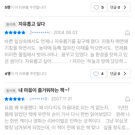
에서 본 내용들이 나오겠거니 굳이 사 볼 생각을 하지 않았다. 며칠
바닷물에 잉크 한 방울
5명
이 이 리뷰를 추천합니다.
5
댓글
0
공감
후 우연히 서점에 갔다가 '무심' 책을 보게 되
감동을 주어야
리뷰제목
나는 소인이로소이다
자유롭고 싶다
종이책
중용이란
2********i
2004.06.03
평점10점
|
|
성격은 운명
바쁜 일상속에서도 언제나 자유롭기를 갈구해 왔다. 자동차 매연에
나의 기준이 옳은가
기침을 하면서도.. 농약에 듬뿍 절여진 야채를 먹으면서도.. 언제쯤
이러한 물질에서 벗어나려나.. 꿈꾸고 있었다. 늘 환경을 탓하고 있
무심_ 갈등이 있을 때
은 셈이다. 자유롭고 싶어...............! 저자는 '하늘과 땅에 당당하기
받아들이지 못하는 이유
에 앞서 스스로에게 당당할 수 있다면 자유로운 사람'이라고 얘기한
4명
이 이 리뷰를 추천합니다.
4
댓글
0
공감
감정적인 일처리
다. '남들이 날 어떻게 생각하는가?
남의 일에 상관 말기
리뷰제목
내 마음이 즐거워하는 책~!
종이책
내가 먼저 꿰어드리죠
c******9
2007.11.21
평점9점
|
|
우주…
요즘 꽤 우울했다. 왜 이다지도 마음대로 되는 게 없는지... 1년전
먼저 손을 내밀어야
쯤에 읽었던 책에 우연히 손이 가서 다시 한번 읽어보았다. 원래 나
멤버쉽과 리더쉽
는 한번 책이나 영화는 리바이벌은 안하는 성격이다. 그냥 무심코
몇장 넘겨보게 되었는데, 이 책이 전에 읽은 책 맞나 싶을 정도로
유능한 사람
내용이 새롭고 마음에 가깝게 다가와서 참 신기할 지경이다. 그럼