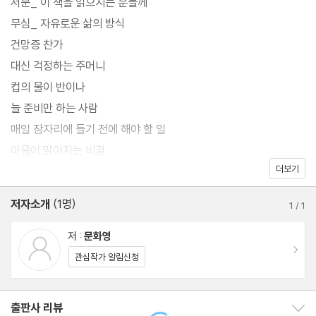
서문_ 이 책을 읽으시는 분들께
무심_ 자유로운 삶의 방식
건망증 찬가
대신 걱정하는 주머니
컵의 물이 반이나
늘 준비만 하는 사람
매일 잠자리에 들기 전에 해야 할 일
마음이 맑아지는 비결
더보기
내가 없어야
오해가 생겼을 때
저자소개
(1명)
1
/
1
정약용과 정조의 대화
말이 많은 사람
저 :
문화영
이동
그래도 달라지지 않는가
관심작가 알림신청
무심_ 한 번에 한 가지만
한 번에 한 가지만
출판사 리뷰
출판사 리뷰 보이기/감추기