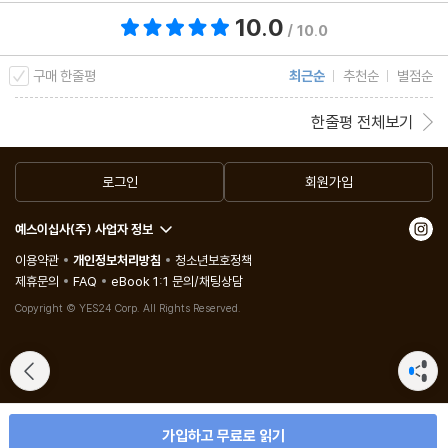
명상의 힘
10.0
총 평점 10.0점
/ 10.0
내가 사랑받고 있는가
무심_ 행복의 비결
구매 한줄평
최근순
추천순
별점순
첫 마음
한줄평 전체보기
무슨 공부인가?
고달픈 시절
로그인
회원가입
살아있는 것만으로도 고맙다
행복이란 상대적인 것
예스이십사(주) 사업자 정보
법복을 벗고
이용약관
개인정보처리방침
청소년보호정책
가난한 예술가의 행복
제휴문의
FAQ
eBook 1:1 문의/채팅상담
Copyright © YES24 Corp. All Rights Reserved.
초승달과 보름달
바닥에 떨어졌을 때
무심_ 자유로운 가족
천하태평
훌훌 털어내세요
가입하고 무료로 읽기