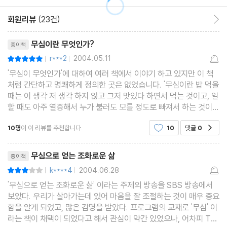
비움
풍경 보듯이
회원리뷰
(23건)
회원리뷰 이동
감정이입 하지 마라
리뷰제목
무심이란 무엇인가?
종이책
나 사랑해?
r***2
2004.05.11
평점10점
|
|
몸은 자동차?마음은 짐
'무심이 무엇인가'에 대하여 여러 책에서 이야기 하고 있지만 이 책
콧노래 부르면서
처럼 간단하고 명쾌하게 정의한 곳은 없었습니다. '무심이란 밥 먹을
너무 바쁜 사람들
때는 이 생각 저 생각 하지 않고 그저 맛있다 하면서 먹는 것이고, 일
할 때도 아주 열중해서 누가 불러도 모를 정도로 빠져서 하는 것이
무엇을 위하여 자신을 바치나
며, 명상할 때도 집중해서 명상하는 것이다. 아무 생각도 없는 것이
일단 보류하기
10명
이 이 리뷰를 추천합니다.
10
댓글
0
공감
무심이 아니라 한번에 한가지만 하는 것
세상에 바라는 바 없으니
리뷰제목
무심_ 바다 같은 사람
무심으로 얻는 조화로운 삶
종이책
마음이 열리면
k****4
2004.06.28
평점6점
|
|
'무심으로 얻는 조화로운 삶' 이라는 주제의 방송을 SBS 방송에서
다른 세계가 있다
보았다. 우리가 살아가는데 있어 마음을 잘 조절하는 것이 매우 중요
우주의 심정
함을 알게 되었고, 많은 감명을 받았다. 프로그램의 교재로 '무심' 이
착한 마음
라는 책이 채택이 되었다고 해서 관심이 약간 있었으나, 어차피 TV