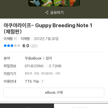
공유하기
아쿠아라이프- Guppy Breeding Note 1
(체험판)
이재형
저
이재형
2012년 7월 26일
6.0
리뷰 총점
(2건)
분야
무료eBook
>
잡지
파일정보
EPUB(DRM)
0.72MB
지원기기
윈도우
iOS
안드로이드
기타
이용안내
TTS 가능
eBook 구매