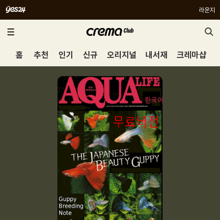
라운지
홈
추천
인기
신규
오리지널
내서재
크레마샵