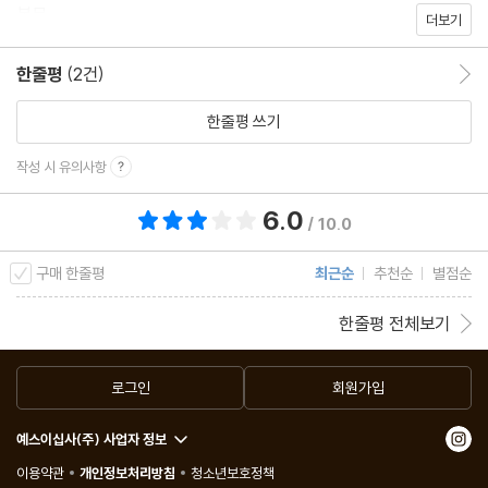
본문
더보기
한줄평
(2건)
한줄평 이동
한줄평 쓰기
작성 시 유의사항
6.0
총 평점 6.0점
/ 10.0
구매 한줄평
최근순
추천순
별점순
한줄평 전체보기
로그인
회원가입
예스이십사(주) 사업자 정보
이용약관
개인정보처리방침
청소년보호정책