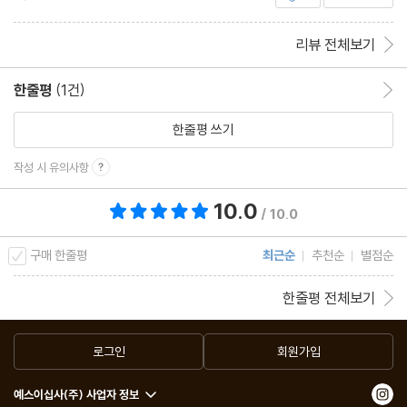
렇게 써왔던 나는 아무 생각없이 그 말을 의미 자체
DAY 51 여기 크고 깨끗해.
로 받아들이고 있었던
리뷰 전체보기
DAY 52 나 그렇게 쳐다보지 마.
DAY 53 네 목소리 들려.
한줄평
(1건)
한줄평 이동
DAY 54 난 그에게 다 말해.
한줄평 쓰기
DAY 55 여기 소파 편하다.
Review
작성 시 유의사항
10.0
총 평점 10.0점
Part 5 한 끗 차이도 놓칠 수 없어!
/ 10.0
DAY 56 나 너랑 결혼하고 싶어.
구매 한줄평
최근순
추천순
별점순
DAY 57 넌 친구들 사이에 있어.
DAY 58 30분 후에 거기서 보자.
한줄평 전체보기
DAY 59 그거 인터넷에 있어.
DAY 60 우리 내년까지 기다려야 해.
로그인
회원가입
DAY 61 나 3월 이후로 일 안 했어.
예스이십사(주) 사업자 정보
DAY 62 그분 2주 동안 휴가예요.