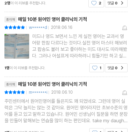
2명
이 이 리뷰를 추천합니다.
2
댓글
0
공감
전히 입을떼는건 어려웠다여행을 대비에 실력을
DAY 27 나 다리 아파.
DAY 28 집에 가는 길이에요.
리뷰제목
매일 10분 원어민 영어 클리닉의 기적
종이책
DAY 29 어째서 집에 이렇게 일찍 왔어?
w******d
2018.06.16
평점10점
|
|
DAY 30 휴식을 좀 취해.
미드나 영드 보면서 느낀 게 실전 영어는 교과서 영
Review
어랑 한참 다르다는 것이다.실전 영어 마스터 해보려
고 팝송도 불러 보고 좋아하는 미드 대사도 따라해봤
다. 그러나 어설프게 따라하려니 힘들기만 하고 실력
Part 3 영어 문장, 원어민은 이렇게 안 쓴다?
이 늘지를 않는 것이다. 잘 정리된 책이 있으면 훨씬
DAY 31 힘내!
1명
이 이 리뷰를 추천합니다.
1
댓글
0
공감
도움이 될 듯해서 만나보았다.책 크기가 생각보다 엄
청 작고 가벼워서 놀랐다. 딱 시집 사이즈. 갖고 다니
DAY 32 나 별로 그럴 기분 아니야.
리뷰제목
면서 보기엔
매일 10분 원어민 영어 클리닉의 기적
종이책
DAY 33 여기가 어디죠?
m*******i
2018.06.10
평점10점
|
|
DAY 34 또 만나다니 반갑네요.
주민센터에서 원어민영어를 들은지도 꽤 되었네요. 그런데 영어 실
DAY 35 나 계속 그것에 대해 생각했어.
력은 그닥 늘지는 않는 것 같아요. 원어민 영어라지만 초보수준의 영
DAY 36 어떻게 생각해?
어를 듣고 있고 말하고 있습니다. 원어민 선생님이 질문을 하면 문장
을 만들어 말해보는 연습을 많이 하는 편인데요. take my daught
DAY 37 내 맘이지.
er to the hospital이라는 문장을 말하게 되었는데 선생님 얼굴이
DAY 38 취업 준비 중이에요.
공감