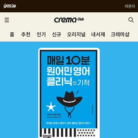
라운지
홈
추천
인기
신규
오리지널
내서재
크레마샵