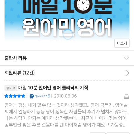
DAY 12 나 최근에 살이 좀 쪘어.
DAY 13 이 알약 먹어.
DAY 14 맞는지 보게 이거 입어봐.
DAY 15 나 엄청 큰 실수했어.
DAY 16 나 내일모레 떠나.
더보기
DAY 17 저 남자가 내 시계 훔쳤어!
출판사 리뷰
DAY 18 선물 포장하려면 그거 필요해.
출판사 리뷰 보이기/감추기
DAY 19 나 사인 받았어.
회원리뷰
(12건)
회원리뷰 이동
DAY 20 머리 조심해!
리뷰제목
DAY 21 난 너 절대 무시 안 했어.
매일 10분 원어민 영어 클리닉의 기적
종이책
DAY 22 그거 너한테 잘 어울려.
YES마니아 : 플래티넘
h*****6
2018.06.06
평점10점
|
|
DAY 23 나 출근 준비해야겠어.
영어는 평생 내가 할수 없는 것이라 생각했고.. 영어 극복기, 영어꼴
찌에서 일등하기 등등 영어 정복한 사람들의 후기가 넘치게 많아도
DAY 24 저 정말 기대돼요.
나는 해당이 안되는 얘기라 생각했는데... 최근에 나에게 맞는 영어
DAY 25 우리 여기서 노는 게 어때?
공부법을 찾은 후론 걸음마를 뗀 아이처럼 영어가 재밌고 가능성이
DAY 26 너 나를 기억 못 하는구나.
느껴졌다기본 문법과 단어를 어느 정도 알게되니 해석은 되지만 여