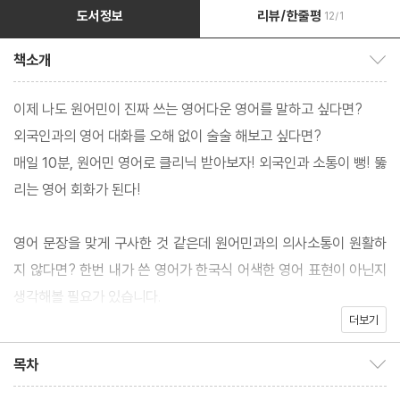
도서정보
리뷰/한줄평
12/1
책소개
책소개 보이기/감추기
이제 나도 원어민이 진짜 쓰는 영어다운 영어를 말하고 싶다면?
외국인과의 영어 대화를 오해 없이 술술 해보고 싶다면?
매일 10분, 원어민 영어로 클리닉 받아보자! 외국인과 소통이 뻥! 뚫
리는 영어 회화가 된다!
영어 문장을 맞게 구사한 것 같은데 원어민과의 의사소통이 원활하
지 않다면? 한번 내가 쓴 영어가 한국식 어색한 영어 표현이 아닌지
생각해볼 필요가 있습니다.
더보기
나의 어색한 영어를 해결하고 싶다면 주저 말고 <매일 10분 원어민
영어 클리닉>을 펼치세요. 매일 10분 “10개의 미드에서 뽑은 65개
목차
목차 보이기/감추기
의 대표문장 원어민의 REAL 생활영어 표현”으로 어색한 한국식 영