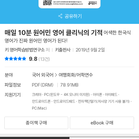
공유하기
매일 10분 원어민 영어 클리닉의 기적
어색한 한국식
영어가 진짜 원어민 영어가 된다!
키 영어학습방법연구소
저
키출판사
2019년 9월 2일
9.8
리뷰 총점
(13건)
분야
국어 외국어
>
여행회화/어학연수
파일정보
PDF(DRM)
78.91MB
지원기기
크레마
PC(윈도우 - 4K 모니터 미지원)
아이폰
아이패드
안드로이드폰
안드로이드패드
전자책단말기(저사양 기기 사용 불가)
PC(Mac)
종이책 구매
eBook 구매