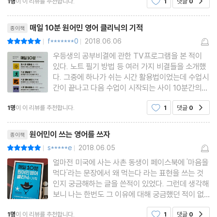
1명
이 이 리뷰를 추천합니다.
1
댓글
0
조금 어리둥절해하기도 하고 굳어진 표저을 짓는 것
DAY 39 진짜 답답해.
리뷰제목
DAY 40 왜 우울한 얼굴이야?
매일 10분 원어민 영어 클리닉의 기적
종이책
DAY 41 나 눈치 보여.
f*******0
2018.06.06
평점10점
|
|
DAY 42 우리 공통점이 있네.
우등생의 공부비결에 관한 TV프로그램을 본 적이
있다. 노트 필기 방법 등 여러 가지 비결들을 소개했
DAY 43 생각해 놓은 게 있어?
다. 그중에 하나가 쉬는 시간 활용법이었는데 수업시
DAY 44 너 병원 가야겠다.
간이 끝나고 다음 수업이 시작되는 사이 10분간의
DAY 45 우리 만나기로 했었잖아.
쉬는 시간을 알차게 활용하는 비법을 소개해주었다.
1명
이 이 리뷰를 추천합니다.
1
댓글
0
공감
누구에게나 공평하게 하루 24시간이 주어지지만 저
Review
마다의 시간의 질은 같지 않다. 10분이라는 시간동
리뷰제목
안 할 수 있는 일은 사람
원어민이 쓰는 영어를 쓰자
종이책
Part 4 아는 단어인데 헷갈려요.
s*****e
2018.06.05
평점10점
|
|
DAY 46 내가 너에게 돈 빌려줄 수 있어.
얼마전 미국에 사는 사촌 동생이 페이스북에 '마음을
DAY 47 나 가고 있어.
먹다'라는 문장에서 왜 먹는다 라는 표현을 쓰는 것
인지 궁금해하는 글을 쓴적이 있었다. 그런데 생각해
DAY 48 나 너무 늦게 잤어.
보니 나는 한번도 그 이유에 대해 궁금했던 적이 없
DAY 49 따뜻한 코트 가져와.
었다. 우리나라 말을 잘 모르는 사촌 동생에게는 너
DAY 50 즐거웠어.
1명
이 이 리뷰를 추천합니다.
1
댓글
0
공감
무나 생소하고 희한한 문장이었는데, 어릴 때부터 그