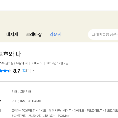
내서재
크레마샵
라운지
크레마클럽 상품
고흐와 나
스톡
글그림 /
유동의
역
미메시스
2019년 12월 2일
8.7
(
12
건)
만화
>
교양만화
보
PDF(DRM)
26.84MB
기
크레마
PC(윈도우 - 4K 모니터 미지원)
아이폰
아이패드
안드로이드폰
안드로이드
전자책단말기(저사양 기기 사용 불가)
PC(Mac)