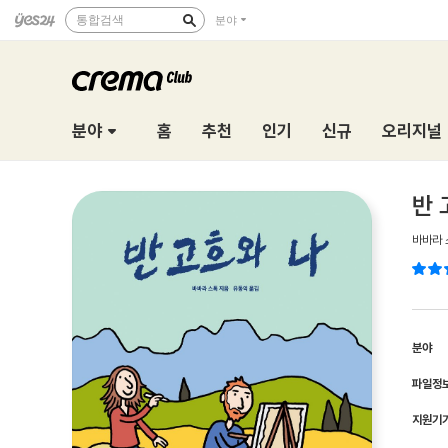
통합검색
분야
분야
홈
추천
인기
신규
오리지널
반 
바바라 
분야
파일정
지원기