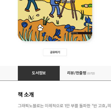
공유하기
반 고흐와 나
도서정보
리뷰/한줄평
(0/
12
)
책 소개
그래픽노블로는 이례적으로 1만 부를 돌파한 『반 고흐』의