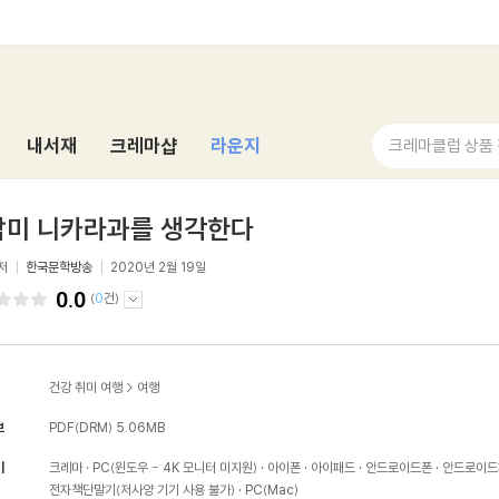
내서재
크레마샵
라운지
크레마클럽 상품
남미 니카라과를 생각한다
저
한국문학방송
2020년 2월 19일
0.0
(
0
건)
건강 취미 여행
>
여행
보
PDF(DRM)
5.06MB
기
크레마
PC(윈도우 - 4K 모니터 미지원)
아이폰
아이패드
안드로이드폰
안드로이드
전자책단말기(저사양 기기 사용 불가)
PC(Mac)