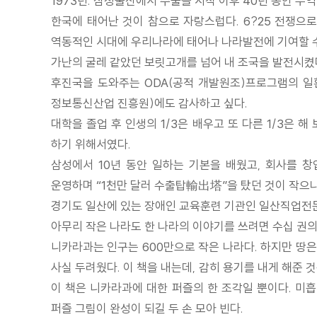
1973년. 삼성물산에서 수출을 시작 이후 40년 동안 무
한국에 태어난 것이 참으로 자랑스럽다. 6?25 전쟁으
역동적인 시대에 우리나라에 태어나 나라발전에 기여할 수
가난의 굴레 같았던 보릿고개를 넘어 내 조국을 발전시켰
후진국을 도와주는 ODA(공적 개발원조)프로그램의 일
정보통신산업 진흥원)에도 감사하고 싶다.
대학을 졸업 후 인생의 1/3은 배우고 또 다른 1/3은
하기 위해서였다.
삼성에서 10년 동안 일하는 기본을 배웠고, 회사를 
운영하며 “1천만 달러 수출탑輸出塔”을 탔던 것이 작으나
경기도 일산에 있는 장애인 교육훈련 기관인 일산직업전문
아무리 작은 나라도 한 나라의 이야기를 쓰려면 수십 권의 
니카라과는 인구는 600만으로 작은 나라다. 하지만 땅은
사실 두려웠다. 이 책을 내는데, 감히 용기를 내게 해준
이 책은 니카라과에 대한 퍼즐의 한 조각일 뿐이다. 미
퍼즐 그림이 완성이 되길 두 손 모아 빈다.