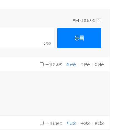
작성 시 유의사항
등록
0
/50
구매 한줄평
최근순
추천순
별점순
|
|
구매 한줄평
최근순
추천순
별점순
|
|