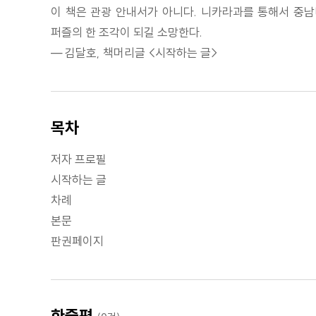
이 책은 관광 안내서가 아니다. 니카라과를 통해서 중
퍼즐의 한 조각이 되길 소망한다.
― 김달호, 책머리글 <시작하는 글>
목차
저자 프로필
시작하는 글
차례
본문
판권페이지
한줄평