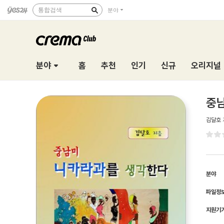
통합검색
분야
분야
홈
추천
인기
신규
오리지널
중
김달호
분야
파일정
지원기