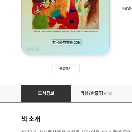
이용안
공유하기
중남미 니카라과를 생각한다
도서정보
리뷰/한줄평
(0/
0
)
책 소개