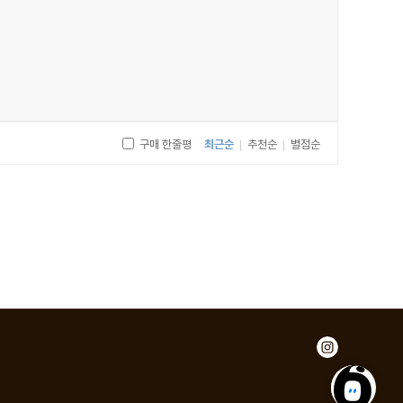
구매 한줄평
최근순
추천순
별점순
|
|