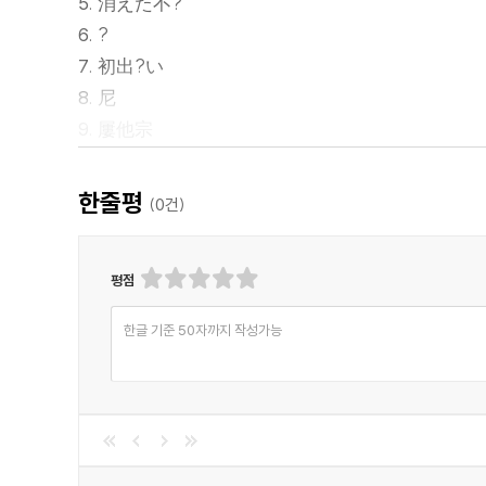
5. 消えた不?
6. ?
7. 初出?い
8. 尼
9. 屢他宗
10. 燈А佛
● ザリキ
한줄평
(
0
건)
● 書畵
판권페이지
평점
한글 기준 50자까지 작성가능