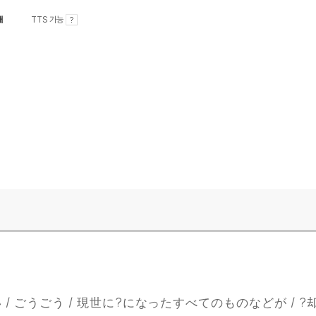
내
TTS 가능
 / ごうごう / 現世に?になったすべてのものなどが / ?