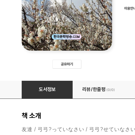
이용안
공유하기
바람처럼 구름처럼 風のように 雲のように
도서정보
리뷰/한줄평
(0/
0
)
책 소개
友達 / 弓弓?っていなさい / 弓弓?せていなさい