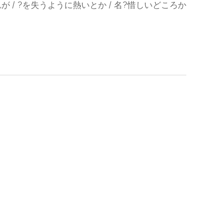
それが / ?を失うように熱いとか / 名?惜しいどころか