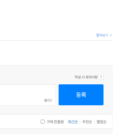
펼쳐보기
작성 시 유의사항
등록
0
/50
구매 한줄평
최근순
추천순
별점순
|
|