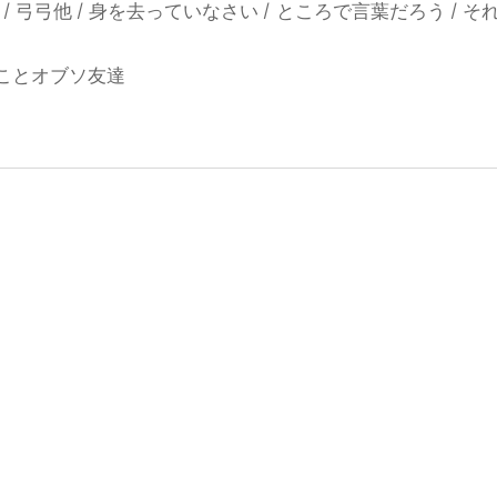
つ / 弓弓他 / 身を去っていなさい / ところで言葉だろう / 
ることオブソ友達