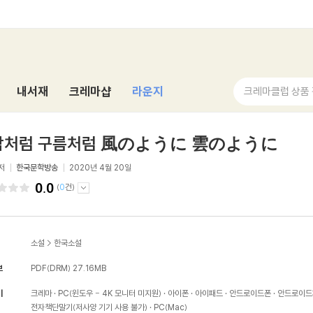
내서재
크레마샵
라운지
크레마클럽 상품
람처럼 구름처럼 風のように 雲のように
저
한국문학방송
2020년 4월 20일
0.0
(
0
건)
소설
>
한국소설
보
PDF(DRM)
27.16MB
기
크레마
PC(윈도우 - 4K 모니터 미지원)
아이폰
아이패드
안드로이드폰
안드로이드
전자책단말기(저사양 기기 사용 불가)
PC(Mac)