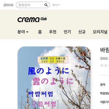
통합검색
분야
분야
홈
추천
인기
신규
오리지널
바
김승섭
분야
파일정
지원기