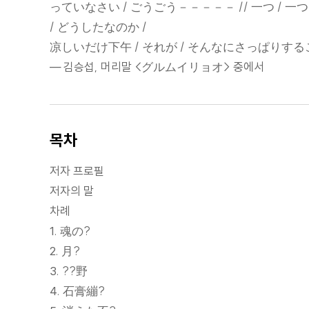
っていなさい / ごうごう－－－－－ // 一つ / 一
/ どうしたなのか /
凉しいだけ下午 / それが / そんなにさっぱりす
― 김승섭, 머리말 <グルムイリョオ> 중에서
목차
저자 프로필
저자의 말
차례
1. 魂の?
2. 月?
3. ??野
4. 石膏繃?