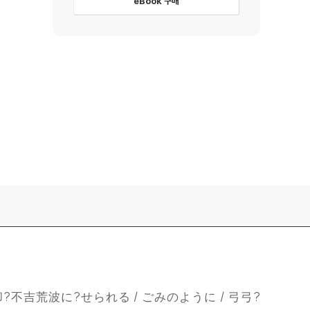
eBook 구매
却?不吉荒波に?せられる / ごみのように / 弓弓?