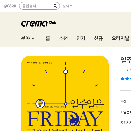
통합검색
분야
분야
홈
추천
인기
신규
오리지널
일
우스이 
분야
파일정
지원기