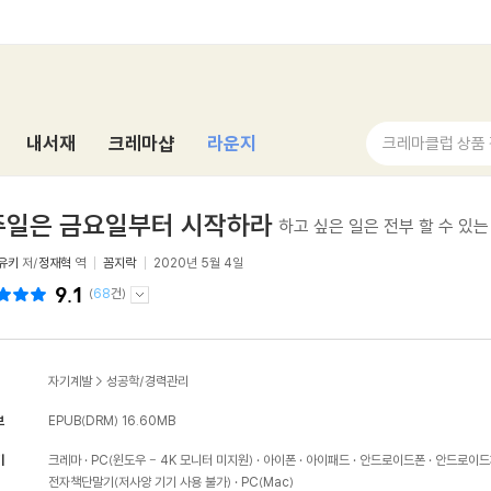
내서재
크레마샵
라운지
크레마클럽 상품
주일은 금요일부터 시작하라
하고 싶은 일은 전부 할 수 있
유키
저/
정재혁
역
꼼지락
2020년 5월 4일
9.1
(
68
건)
자기계발
>
성공학/경력관리
보
EPUB(DRM)
16.60MB
기
크레마
PC(윈도우 - 4K 모니터 미지원)
아이폰
아이패드
안드로이드폰
안드로이드
전자책단말기(저사양 기기 사용 불가)
PC(Mac)