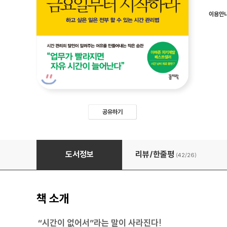
이용안
공유하기
일주일은 금요일부터 시작하라
도서정보
리뷰/한줄평
(42/
26
)
책 소개
“시간이 없어서”라는 말이 사라진다!