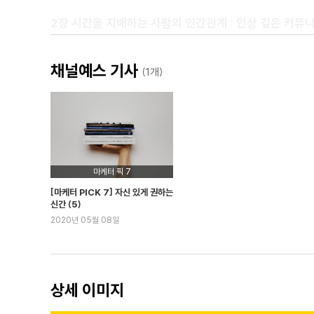
2장 시간을 지배하는 사람의 인간관계 : 인상 깊은 커뮤
약속 시간에 대한 주도권을 가진다
시간 도둑으로부터 자신을 지키는 방법
채널예스 기사
(1개)
항상 전화를 받을 필요는 없다
시간 효율을 높이는 커뮤니케이션 방법
내 이미지는 내가 만드는 것
감동을 주는 미니 손편지
일을 나눠서 하는 기술
마케터 픽 7
상대의 의욕을 높이는 말 한마디
[마케터 PICK 7] 자신 있게 권하는
독학보다 빠른 전문가의 조언
신간 (5)
2020년 05월 08일
3장 시선을 사로잡는 메일과 SNS 기술 : 정보와 감동을
메일 확인은 하루 두 번만
일을 잘하는 사람은 즉답하지 않는다
상세 이미지
마지막 한 줄로 마음을 움직인다