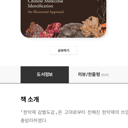
공유하기
한약재 감별도감
도서정보
리뷰/한줄평
(0/
0
)
책 소개
『한약재 감별도감』은 고대로부터 전해진 한약재의 쓰임
총망라하였다.