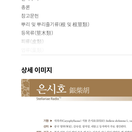
총론
참고문헌
뿌리 및 뿌리줄기류(根 및 根莖類)
등목류(莖木類)
피류(皮類)
엽류(葉類)
화류(花類)
열매 및 종자류(果實 및 種子類)
상세 이미지
전초류(全草類)
조류·균류·수지류 및 기타 (藻類·菌類·樹脂類 및 其他)
동물류(動物類)
광물류(?物類)