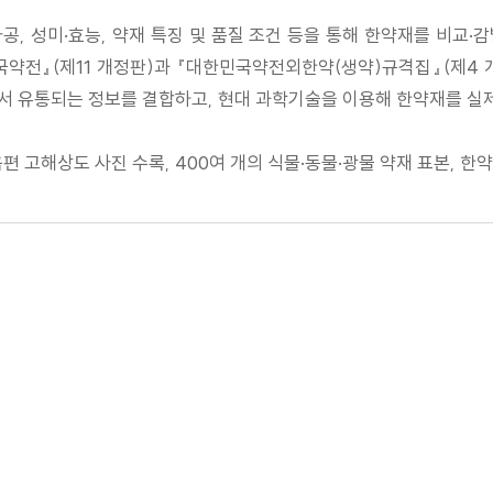
가공, 성미·효능, 약재 특징 및 품질 조건 등을 통해 한약재를 비교·
민국약전』(제11 개정판)과 『대한민국약전외한약(생약)규격집』(제4
서 유통되는 정보를 결합하고, 현대 과학기술을 이용해 한약재를 실제
및 음편 고해상도 사진 수록, 400여 개의 식물·동물·광물 약재 표본,