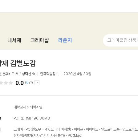
내서재
크레마샵
라운지
크레마클럽 상품
약재 감별도감
전
,
천후뱌오
저 /
성락선
역
한국학술정보
2020년 4월 30일
0.0
(
0
건)
대학교재
>
의학계열
보
PDF(DRM)
196.86MB
기
크레마
PC(윈도우 - 4K 모니터 미지원)
아이폰
아이패드
안드로이드폰
안드로이드
전자책단말기(저사양 기기 사용 불가)
PC(Mac)