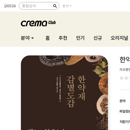
통합검색
분야
분야
홈
추천
인기
신규
오리지널
한
자오중
분야
파일정
지원기