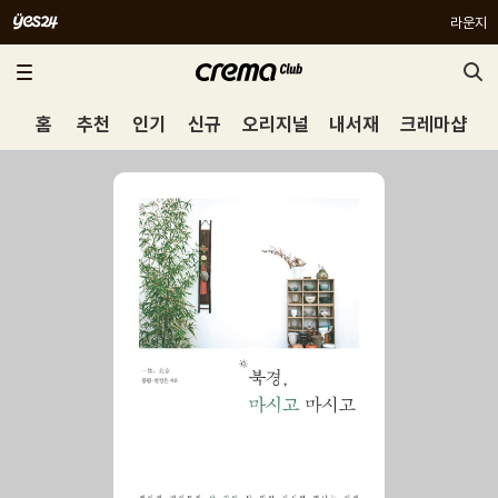
라운지
홈
추천
인기
신규
오리지널
내서재
크레마샵