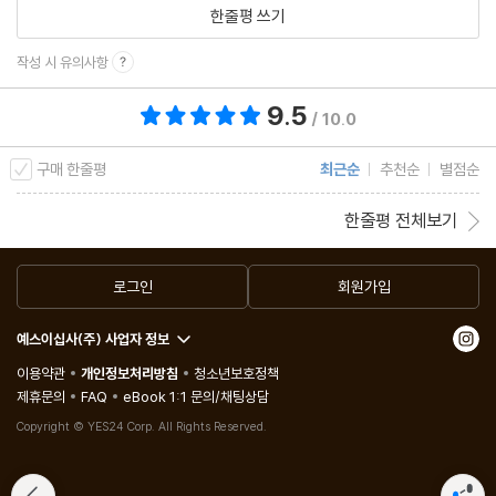
한줄평 쓰기
Cafe & Meal Muji
Simple is Best. 무인양품의 감성을 그대로 담아낸 무지 카페
작성 시 유의사항
9.5
총 평점 9.5점
/ 북경의 공원
/ 10.0
朝陽公園
구매 한줄평
최근순
추천순
별점순
차오양 공원
團結湖公園
한줄평 전체보기
퇀지에후 공원
로그인
회원가입
예스이십사(주) 사업자 정보
# 북경의 밤에 취하다
이용약관
개인정보처리방침
청소년보호정책
제휴문의
FAQ
eBook 1:1 문의/채팅상담
/ 시원한 맥주를 마실 수 있는 곳
Copyright © YES24 Corp. All Rights Reserved.
Great Leap Brewing
북경 크래프트 비어 씬의 창시자, 북경 대표 맥줏집