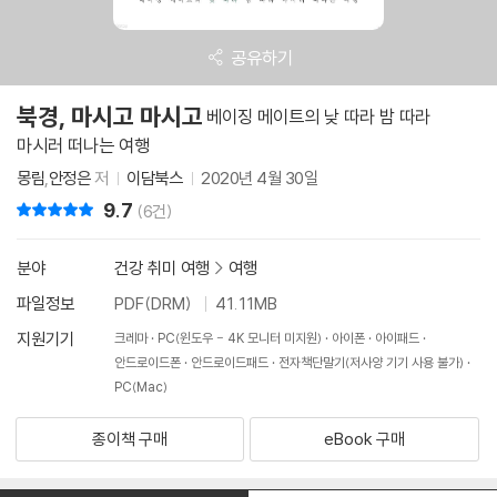
공유하기
북경, 마시고 마시고
베이징 메이트의 낮 따라 밤 따라
마시러 떠나는 여행
몽림
,
안정은
저
이담북스
2020년 4월 30일
9.7
리뷰 총점
(6건)
분야
건강 취미 여행
>
여행
파일정보
PDF(DRM)
41.11MB
지원기기
크레마
PC(윈도우 - 4K 모니터 미지원)
아이폰
아이패드
안드로이드폰
안드로이드패드
전자책단말기(저사양 기기 사용 불가)
PC(Mac)
종이책 구매
eBook 구매