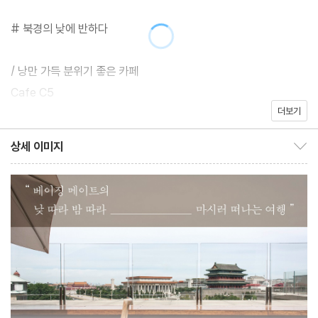
# 북경의 낮에 반하다
/ 낭만 가득 분위기 좋은 카페
Cafe C5
더보기
디자이너들의 로망이 담긴 공원 속 카페
Bracket Coffee
상세 이미지
상세 이미지 보이기/감추기
뜨거운 클럽촌에서 마시는 시원한 커피
Tienstiens
사랑스러운 테라스에서 즐기는 프랑스식 디저트와 낭만 가득 감성
Metal Hands
5평 남짓 공간 속 진한 커피 향이 매력적인 후통 대표 카페
The Corner
문학적 감성이 가득한 오피스 카페
器生茶時