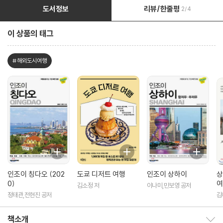
도서정보
리뷰/한줄평
2/4
이 상품의 태그
#해외도시여행
인조이 칭다오 (202
도쿄 디저트 여행
인조이 상하이
상
0)
여
김소정 저
이나미,민보영 공저
술
정태관,전현진 공저
김
특
책소개
책소개 보이기/감추기