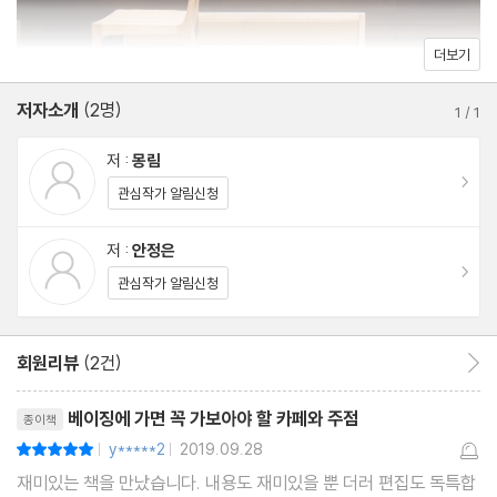
중국식 정원을 바라보며 즐기는 여유로운 차의 시간
Soloist Coffee
더보기
북경 뉴트로의 진수를 느껴보는 북경 대표 바리스타의 커피숍
저자소개
(2명)
1
/
1
/ 색다른 경험을 즐기는 테마 카페
저 :
몽림
Friends Cafe
이동
관심작가 알림신청
북경에서 다시 만난 친구들, 시트콤 [프렌즈] 테마 카페
雙城廳
저 :
안정은
이동
마음까지 풀어지는 안락한 북경 속 작은 대만
관심작가 알림신청
Silence Coffee
도시의 소음에서 한 발짝 멀어지고 싶을 때, 세상에서 가장 조용한
회원리뷰
(2건)
회원리뷰 이동
카페
리뷰제목
Low Tea
베이징에 가면 꼭 가보아야 할 카페와 주점
종이책
진한 찻잎의 향이 먼저 반겨주는 중국 차 체험 공간
y*****2
2019.09.28
평점10점
|
|
Voyage Coffee
재미있는 책을 만났습니다. 내용도 재미있을 뿐 더러 편집도 독특합