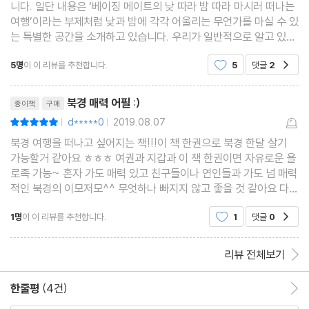
니다. 일단 내용은 ‘베이징 메이트의 낮 따라 밤 따라 마시러 떠나는
여행 같은 일상을 만들어주는 젊은 예술가들의 감성 공간
여행’이라는 부제처럼 낮과 밤에 각각 어울리는 무언가를 마실 수 있
27 Cafe
는 특별한 공간을 소개하고 있습니다. 우리가 일반적으로 알고 있는
사계절 내내 녹색의 푸르름이 가득한 유기농 카페
것처럼 낮 시간에는 주로 커피나 음료를 파는 카페를, 밤 시간에는
5명
이 이 리뷰를 추천합니다.
5
댓글
2
공감
주로 주류나 음식을 파는 주점이나 식
리뷰제목
/ 디저트와 식사를 겸비한 카페
북경 매력 어필 :)
종이책
구매
Doko Bar
d*****0
2019.08.07
평점10점
|
|
세련된 골드가 만들어낸 프리미엄 디저트의 세계
북경 여행을 떠나고 싶어지는 책!!!이 책 한권으로 북경 한달 살기
Toast at the Orchid
가능할거 같아요 ㅎㅎㅎ 여권과 지갑과 이 책 한권이면 자유로운 욜
로족 가능~ 혼자 가도 매력 있고 친구들이나 연인들과 가도 넘 매력
후통의 전통 가옥이 한눈에 보이는 브런치 카페
적인 북경의 이모저모^^ 무엇하나 빠지지 않고 좋을 것 같아요 다른
He Kitchen & Co.
나라도 시리즈로 나왔으면 좋겠어요~ 물론 현지에서 살고 느끼고
블랙 & 화이트의 모던함을 담은 트렌디한 후통의 대표 주자
1명
이 이 리뷰를 추천합니다.
1
댓글
0
공감
경험한 저자들이 많이 있어야 겠지만 ㅎㅎㅎ 재밌
福參
리뷰 전체보기
모양도 맛도 예쁜 살구 디저트로 SNS를 달군 핫한 카페
Fab Cafe
한줄평
(4건)
한줄평 이동
부티크 호텔에서 즐기는 럭셔리 디저트 전문 커피숍