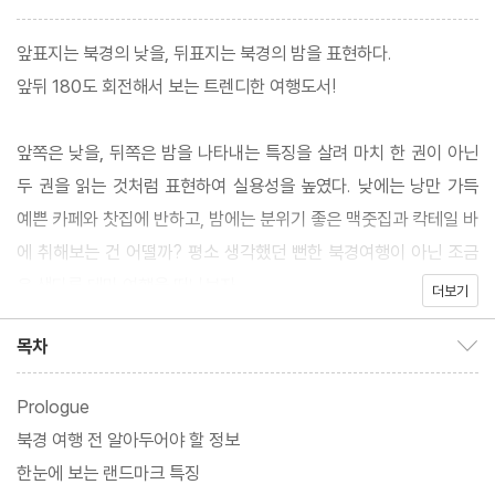
앞표지는 북경의 낮을, 뒤표지는 북경의 밤을 표현하다.
앞뒤 180도 회전해서 보는 트렌디한 여행도서!
앞쪽은 낮을, 뒤쪽은 밤을 나타내는 특징을 살려 마치 한 권이 아닌
두 권을 읽는 것처럼 표현하여 실용성을 높였다. 낮에는 낭만 가득
예쁜 카페와 찻집에 반하고, 밤에는 분위기 좋은 맥줏집과 칵테일 바
에 취해보는 건 어떨까? 평소 생각했던 뻔한 북경여행이 아닌 조금
은 색다른 테마 여행을 떠나보자.
더보기
목차
목차 보이기/감추기
Prologue
북경 여행 전 알아두어야 할 정보
한눈에 보는 랜드마크 특징