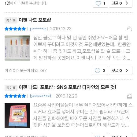
1명
이 이 리뷰를 추천합니다.
1
댓글
0
공감
꼭 필요한 포토샵을 배워서금손이 되고 싶었어요이
책은 포토샵의 핵심 기능을 알려주는 포토샵 기본 학
리뷰제목
Part 4. 개성 있는 타이포그래피 디자인
습 가이드로핵심
이젠 나도 포토샵
종이책
p*****e
2019.12.23
평점10점
|
|
01 함께 떠나요~ 여행 이벤트 디자인하기
잠깐 블로그 하다 몇 년 동안 쉬었어요~처음 할 땐
02 입체감 있는 감각적인 세일 이벤트 만들기
예쁘게 꾸미려고 이것저것 도전해봤었는데...한동안
쉬다 하니 좀 잊기도 하고,포토샵을 할 줄 모르니 크
03 갓 구운 빵처럼 따듯한 베이커리 타이틀 만들기
게 발전하질 못했어요.'이젠 나도! 포토샵' 보는 순간
04 블링블링한 금속 효과의 로켓 배송 디자인하기
이 책 한 권 독파하면 나도 파블처럼 프로페셔널한
이 리뷰가 도움이 되었나요?
0
댓글
0
공감
블로거가 되지 않을까~? 혼자만의... ㅋ오래간만에
05 말랑한 젤리 같은 슬라임 원데이 클래스 디자인하기
정말 읽고 싶은 책을 만났네요~사실 포토샵 정말 몰
리뷰제목
라요.진짜 왕왕 초
이젠 나도! 포토샵 : SNS 포토샵 디자인의 모든 것!
종이책
Part 5. 트렌디한 그래픽 디자인 키워드
b********t
2019.12.20
평점10점
|
|
요즘은 사진어플들이 너무 잘되어있어서간단하게 스
01 개성 있는 팝아트 느낌의 후기 이벤트 만들기
티커나 효과를 넣어서 꾸미는 것도 쉽더라고요근데
02 믹서 브러시로 패션 위크 이벤트 디자인하기
사진을 인화해야될 때어두운 사진을 보정하거나 흐
릿한 사진을 보정할 때는어플로하면 해상도가 낮아
03 합성만으로 세련된 재즈 콘서트 타이틀 디자인하기
지는 단점이 있더라고요그래서 저는 사진인화할 때
04 세상에 나쁜 개는 없다! 유튜브 섬네일 디자인하기
공감