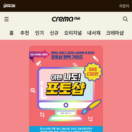
라운지
홈
추천
인기
신규
오리지널
내서재
크레마샵