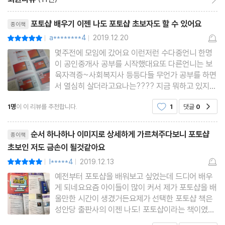
01 세련된 그러데이션 배경의 오픈 이벤트 만들기
리뷰제목
포토샵 배우기 이젠 나도 포토샵 초보자도 할 수 있어요
종이책
02 공감 백배! 감성적인 카드뉴스 디자인하기
a********4
2019.12.20
평점10점
|
|
03 생생한 텍스처의 세일 이벤트 디자인하기
몇주전에 모임에 갔어요 이런저런 수다중언니 한명
04 심플한 배색이 돋보이는 설문조사 이벤트 만들기
이 공인중개사 공부를 시작했대요또 다른언니는 보
05 시선 집중! 쇼핑 이벤트 배너 디자인하기
육자격증~사회복지사 등등다들 무언가 공부를 하면
서 열심히 살더라고요나는???? 지금 뭐하고 있지?
06 만화, 웹툰처럼 코믹한 폭탄세일 배너 만들기
맨날 바쁘다는 핑계만 둘러대고 시간 보내다이러면
1명
이 이 리뷰를 추천합니다.
1
댓글
0
공감
안되겠다 싶어서 생각하다 예전부터 배워보고싶었던
Part 3. 필요할 때 쏙! 뽑아 쓰는 그래픽 소스 디자인
포토샵 공부를 해보려고요블로그를 하면서 사진을
리뷰제목
좀더 특별하게이쁘게 꾸며보
순서 하나하나 이미지로 상세하게 가르쳐주다보니 포토샵
종이책
초보인 저도 금손이 될것같아요
01 이미지만 쏙! 누끼 작업으로 체험단 이벤트 만들기
l*****4
2019.12.13
평점10점
02 사진을 판화처럼 만들어 카드뉴스 디자인하기
|
|
예전부터 포토샵을 배워보고 싶었는데 드디어 배우
03 봄바람 휘날리며~ 봄날 세일 이벤트 디자인하기
게 되네요요즘 아이들이 많이 커서 제가 포토샵을 배
04 나눌수록 행복한 크리스마스 선물 이벤트 만들기
울만한 시간이 생겼거든요제가 선택한 포토샵 책은
05 팝아트 스타일의 히트 상품전 이벤트 디자인하기
성안당 출판사의 이젠 나도! 포토샵이라는 책이였어
요표지에 적힌대로 유튜브, 블로그, 온라인 스토에에
06 전통적인 이미지를 합성한 여행 포스터 만들기