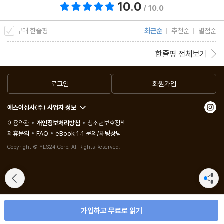
10.0
총 평점 10.0점
/ 10.0
구매 한줄평
최근순
추천순
별점순
한줄평 전체보기
로그인
회원가입
예스이십사(주) 사업자 정보
이용약관
개인정보처리방침
청소년보호정책
제휴문의
FAQ
eBook 1:1 문의/채팅상담
Copyright © YES24 Corp. All Rights Reserved.
가입하고 무료로 읽기