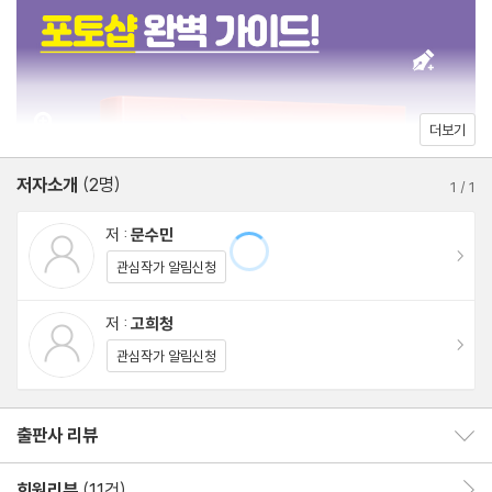
10 자유자재로 이미지 크기 조절하기
11 내맘대로 도큐먼트 크기 조절하기
12 층층이 이뤄지는 작업, 레이어 이해하기
13 합성과 보정의 핵심! Layers 패널 살펴보기
더보기
14 다양한 속성의 레이어 종류 알아보기
저자소개
(2명)
15 가장 쉬운 합성! 레이어 블렌딩 모드 살펴보기
1
/
1
16 다양한 그래픽 효과! 레이어 스타일 살펴보기
저 :
문수민
17 한번에 자동으로 이미지 보정하기
이동
관심작가 알림신청
18 밝고 선명하게! 명도와 대비 보정하기
19 균형 있게 색상/명도/채도 보정하기
저 :
고희청
이동
20 드래그하는 대로 이미지 변형 및 보정하기
관심작가 알림신청
하나 더! 나에게 딱 맞는 포토샵 작업 환경 만들기
출판사 리뷰
출판사 리뷰 보이기/감추기
Part 2. 콘텐츠가 돋보이는 감각적인 배경 디자인
회원리뷰
(11건)
회원리뷰 이동