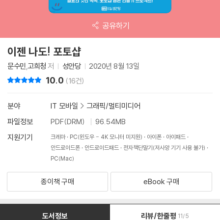
공유하기
이젠 나도! 포토샵
문수민
,
고희청
저
성안당
2020년 8월 13일
10.0
리뷰 총점
(16건)
분야
IT 모바일
>
그래픽/멀티미디어
파일정보
PDF(DRM)
96.54MB
지원기기
크레마
PC(윈도우 - 4K 모니터 미지원)
아이폰
아이패드
안드로이드폰
안드로이드패드
전자책단말기(저사양 기기 사용 불가)
PC(Mac)
종이책 구매
eBook 구매
도서정보
리뷰/한줄평
11/5