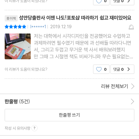
이 리뷰가 도움이 되었나요?
0
댓글
0
주로 포토샵으로 보정해서 인화해줬었어요포토샵으
05 반짝반짝! 네온사인으로 옥상 파티 초대장 만들기
로 아주 간단한 사진보정은 할 줄 알지만요즘 SNS
리뷰제목
에서 예쁜 이미지들이나 다양한
06 사르르~ 달콤한 쿠킹 클래스 디자인하기
성안당출판사 이젠 나도!포토샵 따라하기 쉽고 재미있어요
종이책
l******1
2019.12.19
평점10점
07 떠나요! 바다로~ 바캉스 세일 배너 디자인하기
|
|
저는 대학에서 시각디자인을 전공했어요 수업하고
08 새해 복 많이 받으세요! 새해 이벤트 배너 만들기
과제하려면 필수였기 때문에 과 선배들 따라다니면
서, 그리고 두껍고 무거운 책 사서 배워보려했지
Part 6. 실전! SNS 포토샵 디자인
만 그때 그 시절엔 책도 비싸거니와 무슨 필요없는
내용이 잔뜩 담겨 있어서 따라해보는 것도 재미없고
이 리뷰가 도움이 되었나요?
0
댓글
0
공감
분명 한글인데 도저히 이해가 안가서 학원을 등록했
01 구매를 부르는 포인트 쿠폰 디자인하기
었더랬지요 단기로 학원 한달 다녀서 무사히 대학 졸
02 북유럽 감성의 상세 페이지 레이아웃 디자인하기
업도 잘 하고 회사에서 실무
리뷰 전체보기
03 통일감 있는 시리즈 형태의 카드뉴스 디자인하기
한줄평
(5건)
한줄평 이동
04 구독, 좋아요! 유튜브 채널 아트 만들기
한줄평 쓰기
작성 시 유의사항