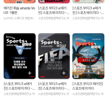
매거진 휘슬 whistle Vo
[스포츠 부티크 e매거
[스포츠 부티크 e매거
l 01: ?롱런
진] 스포츠에 미치다 - 2
진] 스포츠에 미치다 - 2
4년8월호
4년10월호
노사이드 스튜디오 편집부
스포츠문화법정책연구소 저
스포츠문화법정책연구소 저
저
[스포츠 부티크 e매거
[스포츠 부티크 e매거
[스포츠 부티크 매거진]
진] 스포츠에 미치다 - 2
진] 스포츠에 미치다 - 2
스포츠에 미치다
4년9월호
4년 11월호
스포츠문화법정책연구소 저
스포츠문화법정책연구소 저
스포츠문화법정책연구소 저