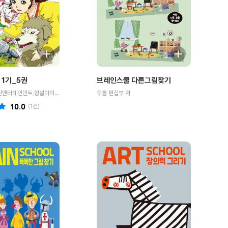
 1기_5권
브레인스쿨 다른그림찾기
원작 MBC,희원엔터테인먼트,형설아이/만화 둥근아이 저
투틀 편집부 저
10.0
(
1
건)