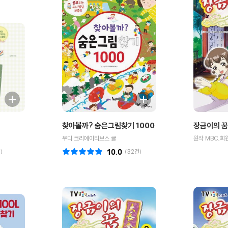
찾아볼까? 숨은그림찾기 1000
장금이의 꿈
우디 크리에이티브스 글
)
10.0
(
32
건)