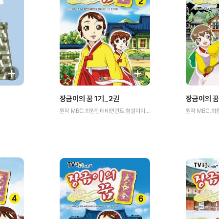
장금이의 꿈 1기_2권
장금이의 꿈
원작 MBC,희원엔터테인먼트,형설아이/만화 둥근아이 저