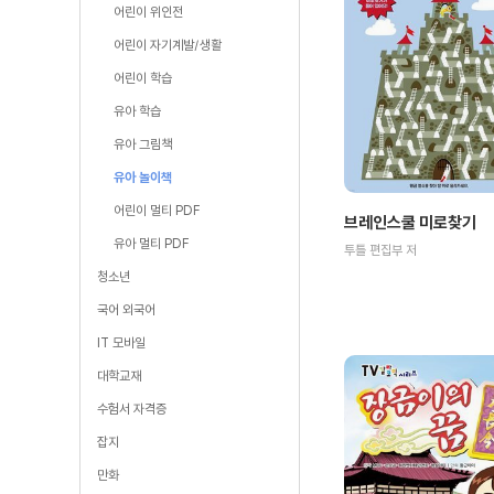
어린이 위인전
어린이 자기계발/생활
어린이 학습
유아 학습
유아 그림책
유아 놀이책
어린이 멀티 PDF
브레인스쿨 미로찾기
유아 멀티 PDF
투틀 편집부 저
청소년
국어 외국어
IT 모바일
대학교재
수험서 자격증
잡지
만화