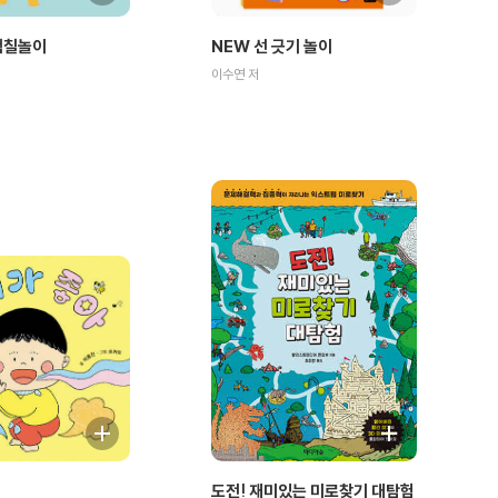
색칠놀이
NEW 선 긋기 놀이
이수연 저
도전! 재미있는 미로찾기 대탐험