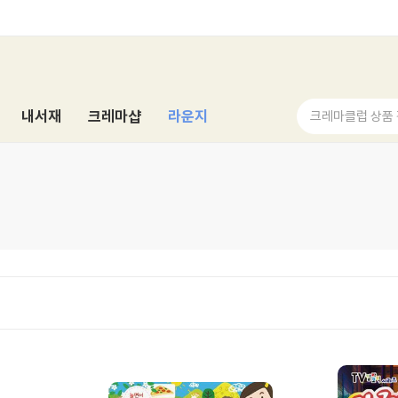
내서재
크레마샵
라운지
크레마클럽 상품