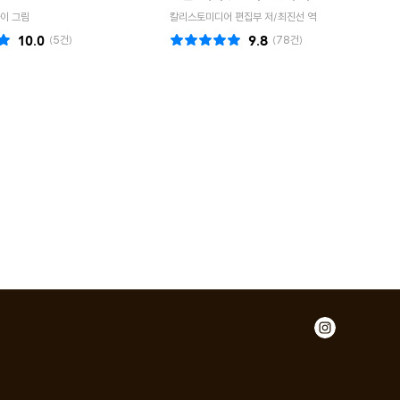
이 그림
칼리스토미디어 편집부 저/최진선 역
10.0
(
5
건)
9.8
(
78
건)