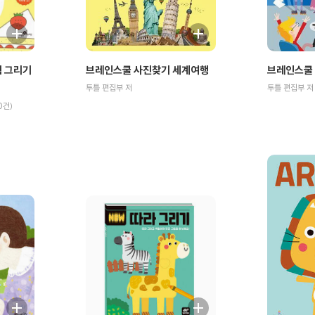
림 그리기
브레인스쿨 사진찾기 세계여행
브레인스쿨 
투틀 편집부 저
투틀 편집부 저
0
건)