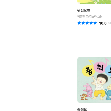
뒤집으면
박종진 글/김소라 그림
10.0
(
3
춤춰요