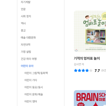
자기계발
인문
사회 정치
역사
종교
예술 대중문화
자연과학
가정 살림
기적의 엄마표 놀이
건강 취미 여행
김서연 저
어린이 유아
7.7
(
9
건
어린이 그림책/동화책
어린이 기타
어린이 동요/동시
어린이 문화/예술
어린이 영어