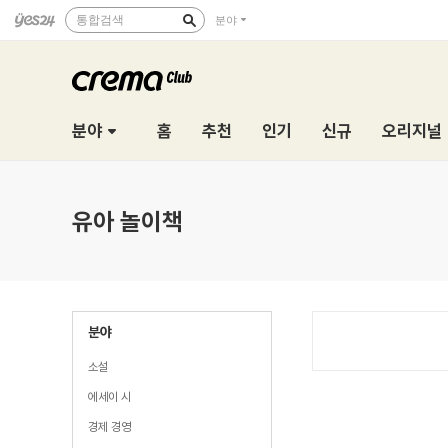
통합검색
분야
분야
홈
추천
인기
신규
오리지널
유아 놀이책
분야
소설
에세이 시
경제 경영