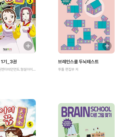
 1기_3권
브레인스쿨 두뇌테스트
원작 MBC,희원엔터테인먼트,형설아이/만화 둥근아이 저
투틀 편집부 저