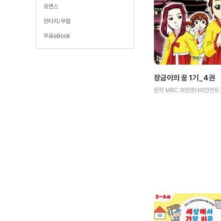
로맨스
판타지/무협
무료eBook
장금이의 꿈 1기_4권