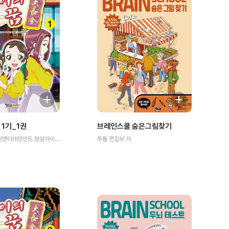
 1기_1권
브레인스쿨 숨은그림찾기
원작 MBC,희원엔터테인먼트,형설아이/만화 둥근아이 저
투틀 편집부 저