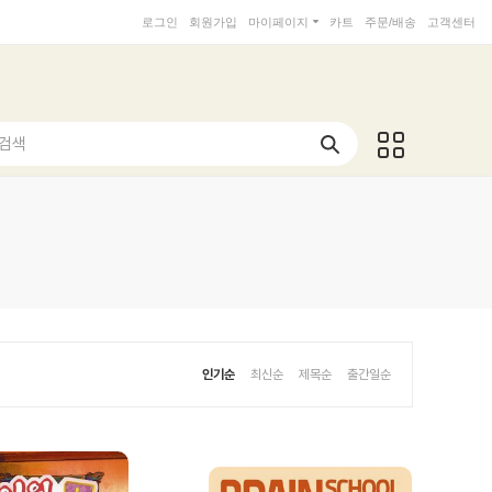
로그인
회원가입
마이페이지
카트
주문/배송
고객센터
 검색
인기순
최신순
제목순
출간일순