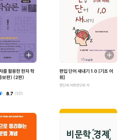
를 활용한 한자 학
편입 단어 새내기 1.0 [기초 어
보판) (2판)
휘]
편단새 어휘연구회 저
8.7
(
3
건)