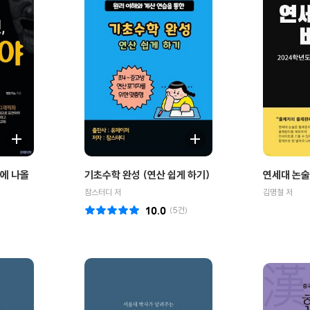
에 나올
기초수학 완성 (연산 쉽게 하기)
연세대 논술
참스터디 저
김명철 저
10.0
(
5
건)