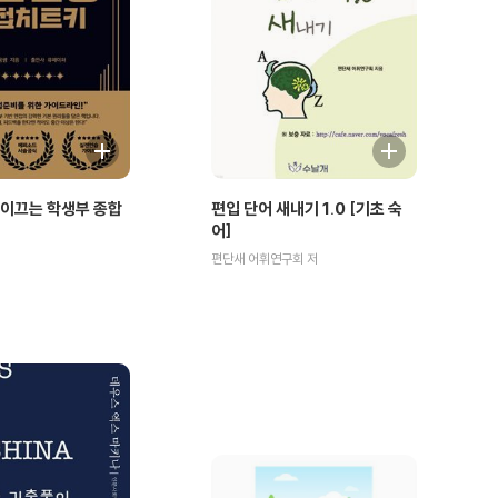
이끄는 학생부 종합
편입 단어 새내기 1.0 [기초 숙
어]
편단새 어휘연구회 저