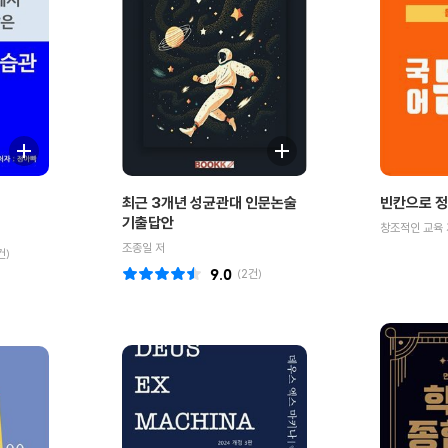
최근 3개년 성균관대 인문논술
빈칸으로 정
기출답안
창조적인 교육 
조종일 저
건)
9.0
(
2
건)