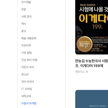
자기계발
인문
사회 정치
역사
종교
예술 대중문화
자연과학
가정 살림
건강 취미 여행
한능검 수능한국사 시험
것, 이게다야 199제
어린이 유아
펜토미노 저
청소년
국어 외국어
IT 모바일
대학교재
수험서 자격증