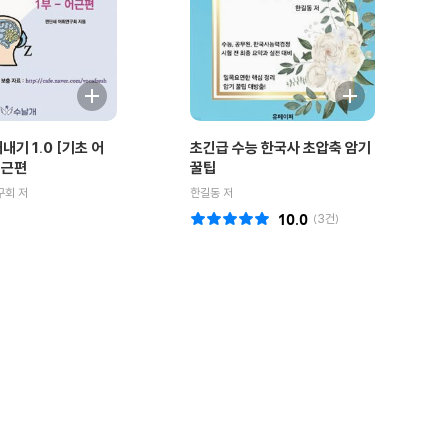
내기 1.0 [기초 어
초긴급 수능 한국사 초압축 암기
 어근편
꿀팁
구회 저
한길동 저
10.0
(
3
건)