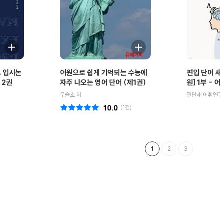
A 입시논
어원으로 쉽게 기억되는 수능에
편입 단어 새
 2권
자주 나오는 영어 단어 (제1권)
원] 1부 -
우슬초 저
편단새 어휘연
10.0
(
1
건)
1
2
3