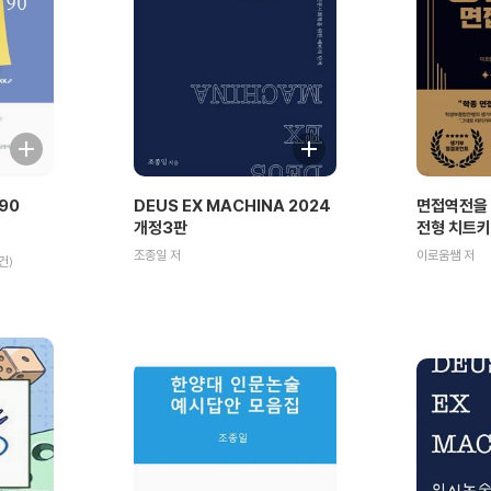
90
DEUS EX MACHINA 2024
면접역전을 
개정3판
전형 치트키
조종일 저
이로움쌤 저
건)