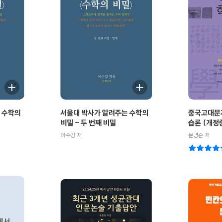
 수학의
서울대 박사가 알려주는 수학의
중국고대문자
비밀 - 두 번째 비밀
습론 (개정증
어수강 저
문병순 저