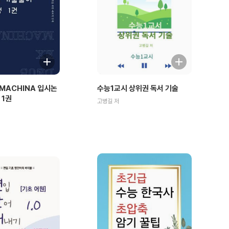
 MACHINA 입시논
수능1교시 상위권 독서 기술
 1권
고병길 저