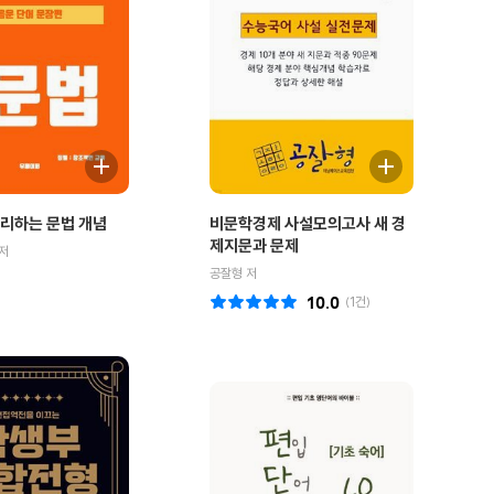
리하는 문법 개념
비문학경제 사설모의고사 새 경
제지문과 문제
저
공잘형 저
10.0
(
1
건)