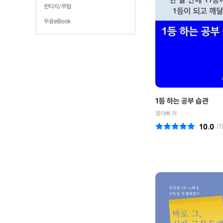
판타지/무협
무료eBook
1등 하는 공부 습관
정아빠 저
10.0
(
1