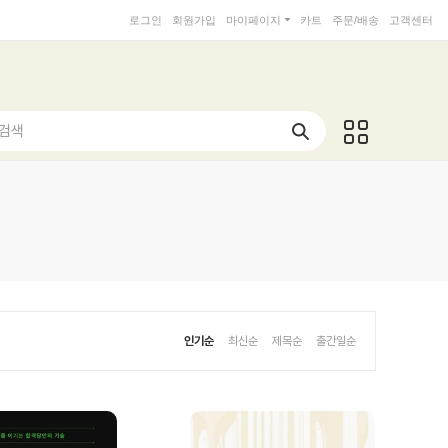
로그인
회원가입
마이페이지
카트
주문/배송
고객센터
 검색
인기순
최신순
제목순
출간일순