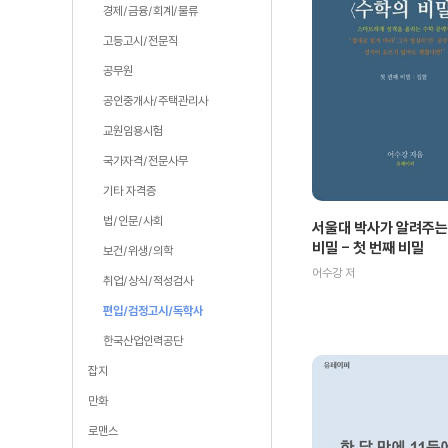
경제/금융/회계/물류
고등고시/전문직
공무원
공인중개사/주택관리사
교원임용시험
국가자격/전문사무
기타 자격증
법/인문/사회
서울대 박사가 알려주는
비밀 - 첫 번째 비밀
보건/위생/의학
어수강 저
취업/상식/적성검사
편입/검정고시/독학사
한국산업인력공단
잡지
만화
로맨스