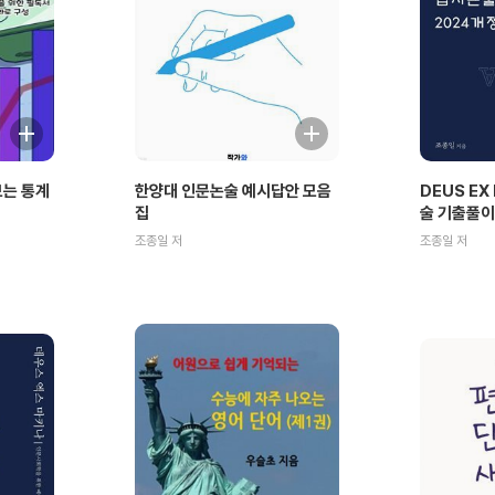
보는 통계
한양대 인문논술 예시답안 모음
DEUS EX
집
술 기출풀이
조종일 저
조종일 저