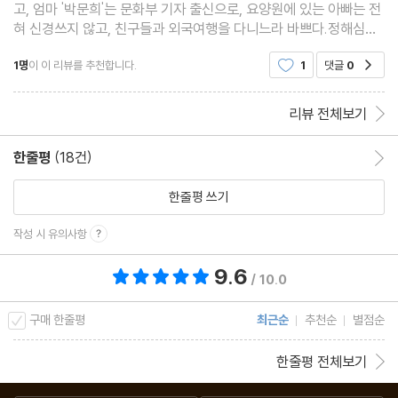
고, 엄마 '박문희'는 문화부 기자 출신으로, 요양원에 있는 아빠는 전
혀 신경쓰지 않고, 친구들과 외국여행을 다니느라 바쁘다.정해심은
요양원으로부터 아버지가 다른 할머니를 욕조에 가둬놓고 범하려했
1명
이 이 리뷰를 추천합니다.
1
댓글
0
공감
다는 연락을 받는다. 요양원에 간 그녀는 아버
리뷰 전체보기
한줄평
(18건)
한줄평 이동
한줄평 쓰기
작성 시 유의사항
9.6
총 평점 9.6점
/ 10.0
구매 한줄평
최근순
추천순
별점순
한줄평 전체보기