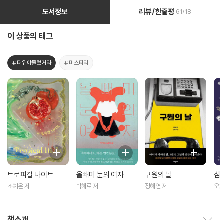
도서정보
리뷰/한줄평
61/18
이 상품의 태그
#더위야물렀거라
#미스터리
트로피컬 나이트
올빼미 눈의 여자
구원의 날
삼
조예은 저
박해로 저
정해연 저
오
책소개
책소개 보이기/감추기