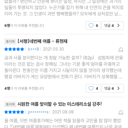
없을까? 편안하고 안온해 보이는 일상, 하지만 그 일상에는 과거의
일들이 투영되지 않았다. 누군가를 잡기 위해 내 인연의 끈을 억지로
이어 가는 것. 그 인생이 과연 행복했을까? 모두에게 상처로만 남은
인생. 그리고 마지막에 꼬인 인생을 펼치고 싶었던 시그널은 아니었
6명
이 이 리뷰를 추천합니다.
6
댓글
4
공감
을까 해심은 여성 아동 범죄부 소속 검
리뷰제목
[서평]네번째 여름 - 류현재
종이책
b***8
2021.05.30
평점10점
|
|
공과 사를 분리한다는 게 정말 가능한 걸까? (82p) 섬범죄에 관용
이라는 것은 없는 검사 정해심. 그녀는 기분 좋게 엄마를 마중하고
돌아온다. 한동안은 이름 가지고 시달리지 않을 것이라 생각했는데
웬걸 아버지가 계신 요양원에서 전화가 온다. 아버지가 성폭행을 저
지르려고했다는 것이다. 이게 대체 무슨 일일까. 요양원에서 잡힌 아
4명
이 이 리뷰를 추천합니다.
4
댓글
4
공감
버지. 사건은 목욕탕에서 일어났다고 했
리뷰제목
시원한 여름 맞이할 수 있는 미스테리소설 강추!
종이책
p********s
2021.08.08
평점10점
|
|
올 여름, 이번 여름휴가에는 어떤 책을 읽을까 고민을 참 많이 했었
다.?'네번째 여름'제목부터 신선했다.왜 네번째 여름인지 너무 궁금