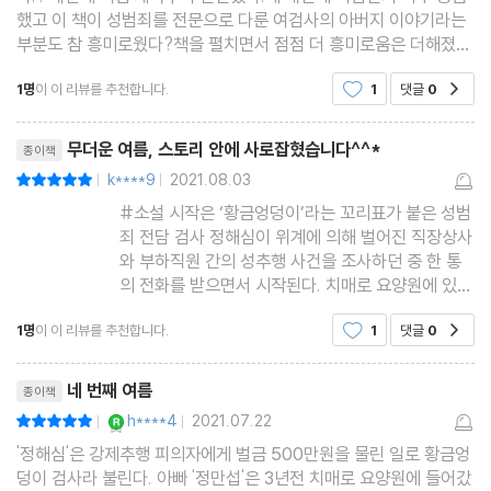
했고 이 책이 성범죄를 전문으로 다룬 여검사의 아버지 이야기라는
부분도 참 흥미로웠다?책을 펼치면서 점점 더 흥미로움은 더해졌
다.사건을 다루면 다룰수록 그 속에 숨겨진 과거들이 밝혀지고 주인
1명
이 이 리뷰를 추천합니다.
1
댓글
0
공감
공들은 소설 속에서 존재할만한 인물이 아닌 실제
리뷰제목
무더운 여름, 스토리 안에 사로잡혔습니다^^*
종이책
k****9
2021.08.03
평점10점
|
|
#소설 시작은 ‘황금엉덩이’라는 꼬리표가 붙은 성범
죄 전담 검사 정해심이 위계에 의해 벌어진 직장상사
와 부하직원 간의 성추행 사건을 조사하던 중 한 통
의 전화를 받으면서 시작된다. 치매로 요양원에 있는
아버지가 좁은 욕조 안에서 한 할머니를 범하려 했다
1명
이 이 리뷰를 추천합니다.
1
댓글
0
공감
는 충격적인 소식이었다. 검사인 정해심은 단순 사건
이 아님을 직감하고, 감춰진 전모를 파헤치기로 결심
리뷰제목
한다. #소설 속의
네 번째 여름
종이책
YES마니아 : 로얄
h****4
2021.07.22
평점10점
|
|
'정해심'은 강제추행 피의자에게 벌금 500만원을 물린 일로 황금엉
덩이 검사라 불린다. 아빠 '정만섭'은 3년전 치매로 요양원에 들어갔