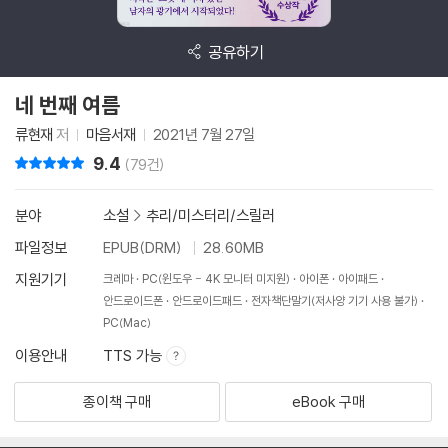
공유하기
네 번째 여름
류현재
저
마음서재
2021년 7월 27일
9.4
리뷰 총점
(79건)
분야
소설
>
추리/미스터리/스릴러
파일정보
EPUB(DRM)
28.60MB
지원기기
크레마
PC(윈도우 - 4K 모니터 미지원)
아이폰
아이패드
안드로이드폰
안드로이드패드
전자책단말기(저사양 기기 사용 불가)
PC(Mac)
이용안내
TTS 가능
종이책 구매
eBook 구매