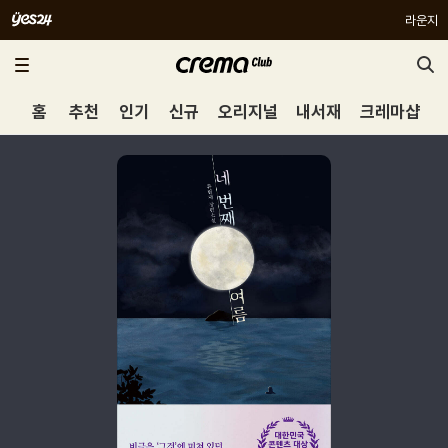
라운지
홈
추천
인기
신규
오리지널
내서재
크레마샵