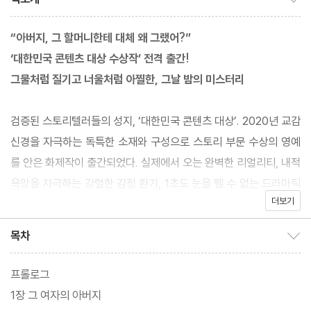
“아버지, 그 할머니한테 대체 왜 그랬어?”
‘대한민국 콘텐츠 대상 수상작’ 전격 출간!
그물처럼 질기고 너울처럼 아찔한, 그날 밤의 미스터리
검증된 스토리텔러들의 성지, ‘대한민국 콘텐츠 대상’. 2020년 교감
신경을 자극하는 독특한 소재와 구성으로 스토리 부문 수상의 영예
를 안은 화제작이 출간되었다. 실제에서 오는 완벽한 리얼리티, 내적
욕망을 자극하는 강렬한 감정 환기, 1초도 눈을 뗄 수 없는 드라마틱
더보기
한 서사까지, 평단의 찬사를 받은 이 소설이 좀체 접하기 힘든 색다
른 미스터리로 독자들을 자극하는 이유다.
목차
목차 보이기/감추기
이야기는 현실과 과거, 세대와 공간을 넘나들며 기민하게 움직인다.
프롤로그
‘황금엉덩이’라는 꼬리표가 붙은 검사 해심은 성범죄자들에게 중형
1장 그 여자의 아버지
을 때리기로 소문난 인물. 직장 내 성추행 사건을 수사하며 일개 공