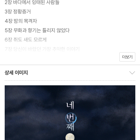
2장 바다에서 잉태된 사람들
무원이라는 깊은 무력감에 빠진 어느 날, 다급한 전화를 받고 일상이
3장 정황증거
송두리째 흔들린다. 내용인즉, 치매에 걸린 아버지가 일면식 없는 할
4장 밤의 목격자
머니를 상대로 끔찍한 성폭행을 저질렀다는 것. 하지만 의뭉스러운
5장 무화과 향기는 틀리지 않았다
주변인들을 통해 이내 단순 사건이 아님을 직감하고, 좁은 욕조 안에
6장 쥐도 새도 모르게
서 벌어진 수십 년 전의 비밀과 맞닥뜨리며 충격에 휩싸인다.
7장 당신이 바랐던 가장 추악한 이야기
더보기
8장 숨,바꼭질
류현재 작가는 『네 번째 여름』의 출간으로 다시 한번 사실적이고 세
9장 네 번째 여름
상세 이미지
밀한 자신의 세계관을 견고히 다졌다. 특히 이 작품은 비틀린 욕망과
상세 이미지 보이기/감추기
10장 문어가 잠드는 곳
서글픈 운명이 맞물려 빚어낸 오해와 질투, 복수와 치정의 드라마로
작가의 말
감당하기 힘든 카타르시스를 선사한다.