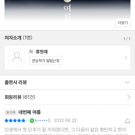
더보기
저자소개
(1명)
1
/
1
저 :
류현재
이동
관심작가 알림신청
출판사 리뷰
출판사 리뷰 보이기/감추기
회원리뷰
(61건)
회원리뷰 이동
리뷰제목
네번째 여름
종이책
YES마니아 : 로얄
k*****3
2022.06.22
평점10점
|
|
인생에서 첫 단추가 잘 끼워졌다면, 그 다음의 삶은 평탄하고 한이